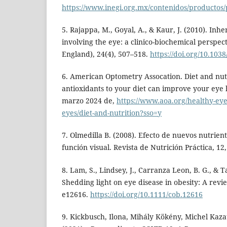
https://www.inegi.org.mx/contenidos/productos
5. Rajappa, M., Goyal, A., & Kaur, J. (2010). Inh
involving the eye: a clinico-biochemical perspec
England), 24(4), 507–518.
https://doi.org/10.103
6. American Optometry Assocation. Diet and nut
antioxidants to your diet can improve your eye
marzo 2024 de,
https://www.aoa.org/healthy-eye
eyes/diet-and-nutrition?sso=y
7. Olmedilla B. (2008). Efecto de nuevos nutrient
función visual. Revista de Nutrición Práctica, 12,
8. Lam, S., Lindsey, J., Carranza Leon, B. G., & 
Shedding light on eye disease in obesity: A review
e12616.
https://doi.org/10.1111/cob.12616
9. Kickbusch, Ilona, Mihály Kökény, Michel Kaz