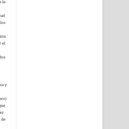
 la
lud
 los
ción
r el
rdos
ca y
bro)
que
vez
a de