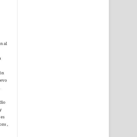
n al
a
ión
uevo
u
dio
y
 es
ons ,