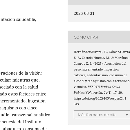
2025-03-31
entación saludable,
CÓMO CITAR
Hernández-Rivera , E., Gómez-García
E. F., Castelo-Huerta, M., & Martínez-
Castro , Z. L. (2025). Asociación del
peso incrementado, ingestión
raciones de la visión:
calórica, sedentarismo, consumo de
cular; mientras que,
alcohol y tabaquismo con alteracione
sociado con la salud
visuales.
RESPYN Revista Salud
Pública Y Nutrición
,
24
(1), 17–29.
ado estos factores entre
https://doi.org/10.29105/respyn24.1-
incrementado, ingestión
845
abaquismo con cinco
udio transversal analítico
Más formatos de cita
ncuesta del Instituto
to tabáquico, consumo de