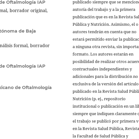
publicado siempre que se mencione
 de Oftalmología IAP
autoría del trabajo y a la primera
rmal, borrador original,
publicación que es en la Revista Sa
Pública y Nutrición. Asimismo, el o
utónoma de Baja
autores tendrán en cuenta que no
estará permitido enviar la publica
nálisis formal, borrador
a ninguna otra revista, sin importa
formato. Los autores estarán en
posibilidad de realizar otros acue
 de Oftalmología IAP
contractuales independientes y
adicionales para la distribución no
exclusiva de la versión del artículo
xicano de Oftalmología
publicado en la Revista Salud Públi
Nutrición (p. ej., repositorio
institucional o publicación en un li
siempre que indiquen claramente 
el trabajo se publicó por primera 
en la Revista Salud Pública, Revist
la Facultad de Salud Pública y