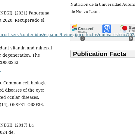
Nutrición de la Universidad Autó
de Nuevo León.
 (INEGI). (2021) Panorama
a 2020. Recuperado el
/prod_serv/contenidos/espanol/bvinegi/productos/nueva_estruc/70
0
0
xidant vitamin and mineral
r degeneration. The
 CD000253.
4
3). Common cell biologic
d diseases of the eye:
ed ocular diseases.
54(14), ORSF31–ORSF36.
(INEGI). (2017) La
024 de,