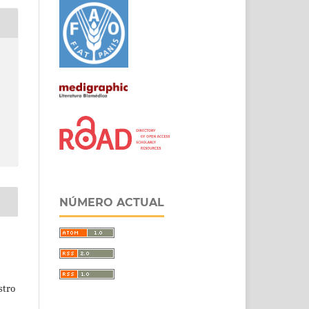
NÚMERO ACTUAL
stro