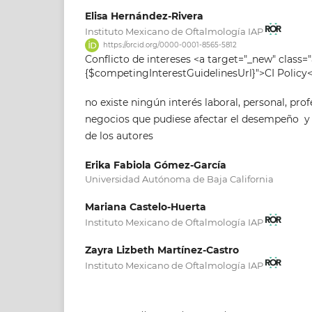
Elisa Hernández-Rivera
Instituto Mexicano de Oftalmología IAP
https://orcid.org/0000-0001-8565-5812
Conflicto de intereses <a target="_new" class="
{$competingInterestGuidelinesUrl}">CI Policy<
no existe ningún interés laboral, personal, prof
negocios que pudiese afectar el desempeño y 
de los autores
Erika Fabiola Gómez-García
Universidad Autónoma de Baja California
Mariana Castelo-Huerta
Instituto Mexicano de Oftalmología IAP
Zayra Lizbeth Martínez-Castro
Instituto Mexicano de Oftalmología IAP