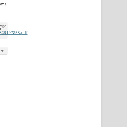
noma
2825197858.pdf