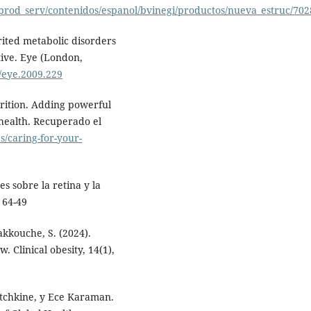
/prod_serv/contenidos/espanol/bvinegi/productos/nueva_estruc/70
erited metabolic disorders
tive. Eye (London,
8/eye.2009.229
rition. Adding powerful
 health. Recuperado el
s/caring-for-your-
es sobre la retina y la
 64-49
Takkouche, S. (2024).
. Clinical obesity, 14(1),
atchkine, y Ece Karaman.