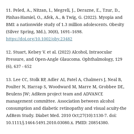
11. Peled, A., Nitzan, I., Megreli, J., Derazne, E., Tzur, D.,
Pinhas-Hamiel, O., Afek, A., & Twig, G. (2022). Myopia and
BMI: a nationwide study of 1.3 million adolescents. Obesity
(Silver Spring, Md.), 30(8), 1691–1698.
https://doi.org/10.1002/oby.23482
12. Stuart, Kelsey V. et al. (2022) Alcohol, Intraocular
Pressure, and Open-Angle Glaucoma. Ophthalmology, 129
(6), 637 - 652
13. Lee CC, Stolk RP, Adler AI, Patel A, Chalmers J, Neal B,
Poulter N, Harrap S, Woodward M, Marre M, Grobbee DE,
Beulens JW; AdRem project team and ADVANCE
management committee. Association between alcohol
consumption and diabetic retinopathy and visual acuity-the
AdRem Study. Diabet Med. 2010 Oct;27(10):1130-7. doi:
10.1111/j.1464-5491.2010.03080.x. PMID: 20854380.