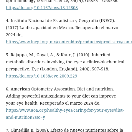
ophthalmology & visual science, 54(14), ORSF31–ORSF36.
https://doi.org/10.1167/iovs.13-12808
4. Instituto Nacional de Estadística y Geografía (INEGI).
(2017) La discapacidad en México. Recuperado el marzo
2024 de,
https://www.inegi.org.mx/contenidos/productos/prod_serv/con
5. Rajappa, M., Goyal, A., & Kaur, J. (2010). Inherited
metabolic disorders involving the eye: a clinico-biochemical
perspective. Eye (London, England), 24(4), 507–518.
https://doi.org/10.1038/eye.2009.229
6. American Optometry Assocation. Diet and nutrition.
Adding powerful antioxidants to your diet can improve
your eye health. Recuperado el marzo 2024 de,
https://www.aoa.org/healthy-eyes/caring-for-your-eyes/diet-
and-nutrition?sso=y
7. Olmedilla B. (2008). Efecto de nuevos nutrientes sobre la