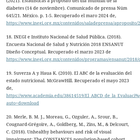
(2021). Estadísticas a propósito del día mundial de la
diabetes (14 de noviembre). Comunicado de prensa Núm
645/21. México. p. 1-5. Recuperado el maro 2024 de,
https://www.inegi.org.mx/contenidos/saladeprensa/aproposito
18. INEGI e Instituto Nacional de Salud Pública. (2018).
Encuesta Nacional de Salud y Nutrición 2018 ENSANUT
Diseño Conceptual. Recuperado el marzo 2023 de
https://www.inegi.org.mx/contenidos/programas/ensanut/2018/
19. Suverza A y Haua K. (2010). El ABC de la evaluación del
estado nutricional. McGrawHill. Recuperado el mayo 2023
de,
https://www.academia.edu/38614519/El_ABCD_de_la_Evaluaci%
auto=download
20. Merle, B. M. J., Moreau, G., Ozguler, A., Srour, B.,
Cougnard-Grégoire, A., Goldberg, M., Zins, M., & Delcourt,
C. (2018). Unhealthy behaviours and risk of visual
impairment: The CONSTANCES population-based cohort.