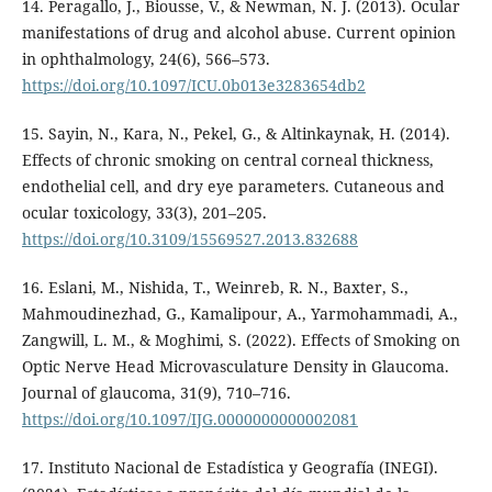
14. Peragallo, J., Biousse, V., & Newman, N. J. (2013). Ocular
manifestations of drug and alcohol abuse. Current opinion
in ophthalmology, 24(6), 566–573.
https://doi.org/10.1097/ICU.0b013e3283654db2
15. Sayin, N., Kara, N., Pekel, G., & Altinkaynak, H. (2014).
Effects of chronic smoking on central corneal thickness,
endothelial cell, and dry eye parameters. Cutaneous and
ocular toxicology, 33(3), 201–205.
https://doi.org/10.3109/15569527.2013.832688
16. Eslani, M., Nishida, T., Weinreb, R. N., Baxter, S.,
Mahmoudinezhad, G., Kamalipour, A., Yarmohammadi, A.,
Zangwill, L. M., & Moghimi, S. (2022). Effects of Smoking on
Optic Nerve Head Microvasculature Density in Glaucoma.
Journal of glaucoma, 31(9), 710–716.
https://doi.org/10.1097/IJG.0000000000002081
17. Instituto Nacional de Estadística y Geografía (INEGI).