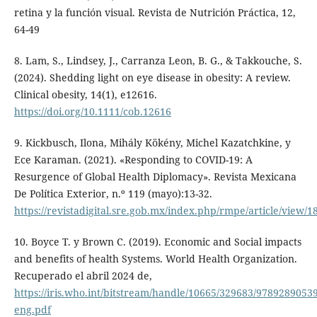
retina y la función visual. Revista de Nutrición Práctica, 12,
64-49
8. Lam, S., Lindsey, J., Carranza Leon, B. G., & Takkouche, S.
(2024). Shedding light on eye disease in obesity: A review.
Clinical obesity, 14(1), e12616.
https://doi.org/10.1111/cob.12616
9. Kickbusch, Ilona, Mihály Kökény, Michel Kazatchkine, y
Ece Karaman. (2021). «Responding to COVID-19: A
Resurgence of Global Health Diplomacy». Revista Mexicana
De Política Exterior, n.º 119 (mayo):13-32.
https://revistadigital.sre.gob.mx/index.php/rmpe/article/view/1
10. Boyce T. y Brown C. (2019). Economic and Social impacts
and benefits of health Systems. World Health Organization.
Recuperado el abril 2024 de,
https://iris.who.int/bitstream/handle/10665/329683/9789289053
eng.pdf