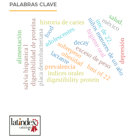
PALABRAS CLAVE
salud.
niños menores de un año
méxico
imc de 22.
digestibilidad de proteína
historia de caries
food
adolescentes
higiene oral
placa dentobacteriana
alimentación
depresión
decay
sobrepeso
exceso de peso
salvia hispanica l
lactante
obesidad
prevalencia
bmi of 22
índices orales
digestibility protein