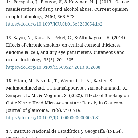
14. Peragallo, J., Biousse, V., & Newman, N. J. (2013). Ocular
manifestations of drug and alcohol abuse. Current opinion
in ophthalmology, 24(6), 566–573.
https://doi.org/10.1097/ICU.0b013e3283654db2
15. Sayin, N., Kara, N., Pekel, G., & Altinkaynak, H. (2014).
Effects of chronic smoking on central corneal thickness,
endothelial cell, and dry eye parameters. Cutaneous and
ocular toxicology, 33(3), 201–205.
https://doi.org/10.3109/15569527.2013.832688
16. Eslani, M., Nishida, T., Weinreb, R. N., Baxter, S.,
Mahmoudinezhad, G., Kamalipour, A., Yarmohammadi, A.,
Zangwill, L. M., & Moghimi, S. (2022). Effects of Smoking on
Optic Nerve Head Microvasculature Density in Glaucoma.
Journal of glaucoma, 31(9), 710–716.
https://doi.org/10.1097/IJG.0000000000002081
17. Instituto Nacional de Estadística y Geografía (INEGI).