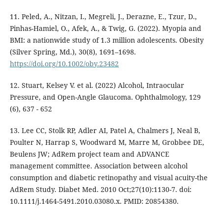
11. Peled, A., Nitzan, I., Megreli, J., Derazne, E., Tzur, D.,
Pinhas-Hamiel, O., Afek, A., & Twig, G. (2022). Myopia and
BMI: a nationwide study of 1.3 million adolescents. Obesity
(Silver Spring, Md.), 30(8), 1691–1698.
https://doi.org/10.1002/oby.23482
12. Stuart, Kelsey V. et al. (2022) Alcohol, Intraocular
Pressure, and Open-Angle Glaucoma. Ophthalmology, 129
(6), 637 - 652
13. Lee CC, Stolk RP, Adler AI, Patel A, Chalmers J, Neal B,
Poulter N, Harrap S, Woodward M, Marre M, Grobbee DE,
Beulens JW; AdRem project team and ADVANCE
management committee. Association between alcohol
consumption and diabetic retinopathy and visual acuity-the
AdRem Study. Diabet Med. 2010 Oct;27(10):1130-7. doi:
10.1111/j.1464-5491.2010.03080.x. PMID: 20854380.