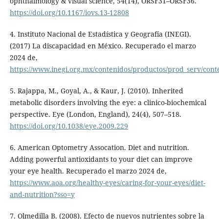
ophthalmology & visual science, 54(14), ORSF31–ORSF36.
https://doi.org/10.1167/iovs.13-12808
4. Instituto Nacional de Estadística y Geografía (INEGI).
(2017) La discapacidad en México. Recuperado el marzo
2024 de,
https://www.inegi.org.mx/contenidos/productos/prod_serv/con
5. Rajappa, M., Goyal, A., & Kaur, J. (2010). Inherited
metabolic disorders involving the eye: a clinico-biochemical
perspective. Eye (London, England), 24(4), 507–518.
https://doi.org/10.1038/eye.2009.229
6. American Optometry Assocation. Diet and nutrition.
Adding powerful antioxidants to your diet can improve
your eye health. Recuperado el marzo 2024 de,
https://www.aoa.org/healthy-eyes/caring-for-your-eyes/diet-
and-nutrition?sso=y
7. Olmedilla B. (2008). Efecto de nuevos nutrientes sobre la