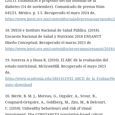
(2021). Estadísticas a propósito del día mundial de la
diabetes (14 de noviembre). Comunicado de prensa Núm
645/21. México. p. 1-5. Recuperado el maro 2024 de,
https://www.inegi.org.mx/contenidos/saladeprensa/aproposito
18. INEGI e Instituto Nacional de Salud Pública. (2018).
Encuesta Nacional de Salud y Nutrición 2018 ENSANUT
Diseño Conceptual. Recuperado el marzo 2023 de
https://www.inegi.org.mx/contenidos/programas/ensanut/2018/
19. Suverza A y Haua K. (2010). El ABC de la evaluación del
estado nutricional. McGrawHill. Recuperado el mayo 2023
de,
https://www.academia.edu/38614519/El_ABCD_de_la_Evaluaci%
auto=download
20. Merle, B. M. J., Moreau, G., Ozguler, A., Srour, B.,
Cougnard-Grégoire, A., Goldberg, M., Zins, M., & Delcourt,
C. (2018). Unhealthy behaviours and risk of visual
impairment: The CONSTANCES population-based cohort.