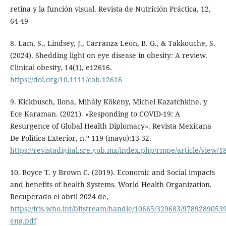
retina y la función visual. Revista de Nutrición Práctica, 12,
64-49
8. Lam, S., Lindsey, J., Carranza Leon, B. G., & Takkouche, S.
(2024). Shedding light on eye disease in obesity: A review.
Clinical obesity, 14(1), e12616.
https://doi.org/10.1111/cob.12616
9. Kickbusch, Ilona, Mihály Kökény, Michel Kazatchkine, y
Ece Karaman. (2021). «Responding to COVID-19: A
Resurgence of Global Health Diplomacy». Revista Mexicana
De Política Exterior, n.º 119 (mayo):13-32.
https://revistadigital.sre.gob.mx/index.php/rmpe/article/view/1
10. Boyce T. y Brown C. (2019). Economic and Social impacts
and benefits of health Systems. World Health Organization.
Recuperado el abril 2024 de,
https://iris.who.int/bitstream/handle/10665/329683/9789289053
eng.pdf