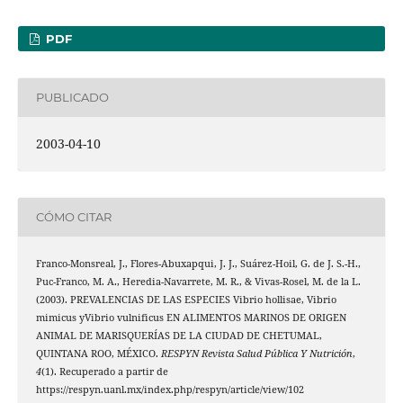
PDF
PUBLICADO
2003-04-10
CÓMO CITAR
Franco-Monsreal, J., Flores-Abuxapqui, J. J., Suárez-Hoil, G. de J. S.-H.,
Puc-Franco, M. A., Heredia-Navarrete, M. R., & Vivas-Rosel, M. de la L.
(2003). PREVALENCIAS DE LAS ESPECIES Vibrio hollisae, Vibrio
mimicus yVibrio vulnificus EN ALIMENTOS MARINOS DE ORIGEN
ANIMAL DE MARISQUERÍAS DE LA CIUDAD DE CHETUMAL,
QUINTANA ROO, MÉXICO.
RESPYN Revista Salud Pública Y Nutrición
,
4
(1). Recuperado a partir de
https://respyn.uanl.mx/index.php/respyn/article/view/102