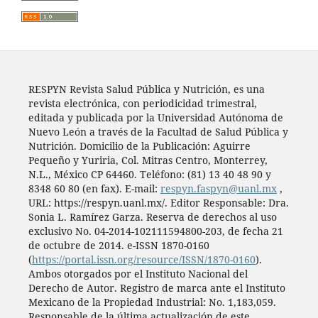
RESPYN Revista Salud Pública y Nutrición, es una
revista electrónica, con periodicidad trimestral,
editada y publicada por la Universidad Autónoma de
Nuevo León a través de la Facultad de Salud Pública y
Nutrición. Domicilio de la Publicación: Aguirre
Pequeño y Yuriria, Col. Mitras Centro, Monterrey,
N.L., México CP 64460. Teléfono: (81) 13 40 48 90 y
8348 60 80 (en fax). E-mail:
respyn.faspyn@uanl.mx
,
URL: https://respyn.uanl.mx/. Editor Responsable: Dra.
Sonia L. Ramírez Garza. Reserva de derechos al uso
exclusivo No. 04-2014-102111594800-203, de fecha 21
de octubre de 2014. e-ISSN 1870-0160
(
https://portal.issn.org/resource/ISSN/1870-0160
).
Ambos otorgados por el Instituto Nacional del
Derecho de Autor. Registro de marca ante el Instituto
Mexicano de la Propiedad Industrial: No. 1,183,059.
Responsable de la última actualización de este