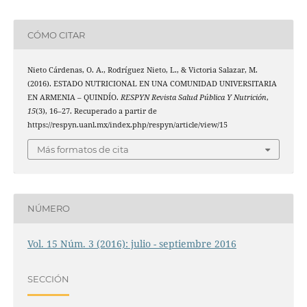
CÓMO CITAR
Nieto Cárdenas, O. A., Rodríguez Nieto, L., & Victoria Salazar, M.
(2016). ESTADO NUTRICIONAL EN UNA COMUNIDAD UNIVERSITARIA
EN ARMENIA – QUINDÍO.
RESPYN Revista Salud Pública Y Nutrición
,
15
(3), 16–27. Recuperado a partir de
https://respyn.uanl.mx/index.php/respyn/article/view/15
Más formatos de cita
NÚMERO
Vol. 15 Núm. 3 (2016): julio - septiembre 2016
SECCIÓN