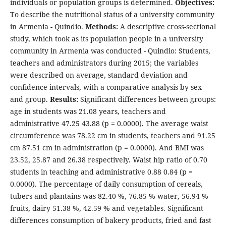
individuals or population groups is determined.
Objectives:
To describe the nutritional status of a university community
in Armenia - Quindio.
Methods:
A descriptive cross-sectional
study, which took as its population people in a university
community in Armenia was conducted - Quindio: Students,
teachers and administrators during 2015; the variables
were described on average, standard deviation and
confidence intervals, with a comparative analysis by sex
and group.
Results:
Significant differences between groups:
age in students was 21.08 years, teachers and
administrative 47.25 43.88 (p = 0.0000). The average waist
circumference was 78.22 cm in students, teachers and 91.25
cm 87.51 cm in administration (p = 0.0000). And BMI was
23.52, 25.87 and 26.38 respectively. Waist hip ratio of 0.70
students in teaching and administrative 0.88 0.84 (p =
0.0000). The percentage of daily consumption of cereals,
tubers and plantains was 82.40 %, 76.85 % water, 56.94 %
fruits, dairy 51.38 %, 42.59 % and vegetables. Significant
differences consumption of bakery products, fried and fast