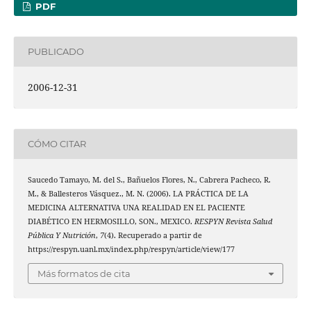
PDF
PUBLICADO
2006-12-31
CÓMO CITAR
Saucedo Tamayo, M. del S., Bañuelos Flores, N., Cabrera Pacheco, R.
M., & Ballesteros Vásquez., M. N. (2006). LA PRÁCTICA DE LA
MEDICINA ALTERNATIVA UNA REALIDAD EN EL PACIENTE
DIABÉTICO EN HERMOSILLO, SON., MEXICO.
RESPYN Revista Salud
Pública Y Nutrición
,
7
(4). Recuperado a partir de
https://respyn.uanl.mx/index.php/respyn/article/view/177
Más formatos de cita