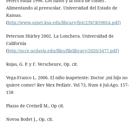
Peters Paula 1996. Los niños y la hora de comer.
Alimentando al preescolar. Universidad del Estado de
Kansas.
(
http://www.oznet.ksu.edu/library/fntr2/NCR598SA.pdf)
Peterson Shirley 2002. La Lonchera. Universidad de
California
(
http://ucce.ucdavis.edu/files/filelibrary/2020/3477.pdf)
Rojas, G. P. y F. Verscheure, Op. cit.
Vega-Franco L. 2006. El niño inapetente: Doctor ¡mi hijo no
quiere comer! Rev Mex Pediatr. Vol 73, Num 4 Jul-Ago. 157-
158
Plazas de Creixell M., Op cit.
Novoa Bodet J., Op. cit.