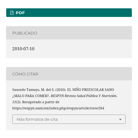
PDF
PUBLICADO
2010-07-10
CÓMO CITAR
Saucedo Tamayo, M. del S. (2010). EL NIÑO PREESCOLAR SANO
¿MALO PARA COMER?.
RESPYN Revista Salud Pública Y Nutrición
,
11
(2). Recuperado a partir de
https://respyn.uanl.mx/index.php/respyn/article/view/264
Más formatos de cita