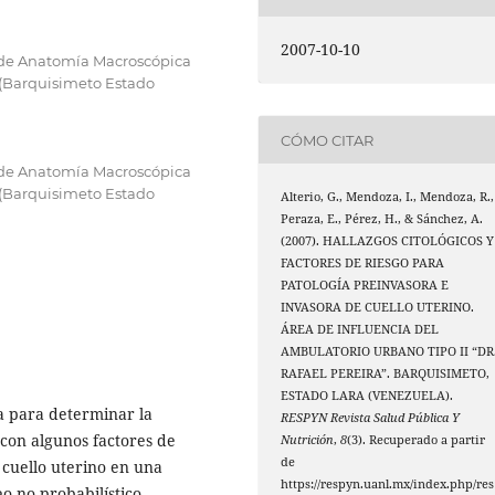
2007-10-10
 de Anatomía Macroscópica
 (Barquisimeto Estado
CÓMO CITAR
 de Anatomía Macroscópica
 (Barquisimeto Estado
Alterio, G., Mendoza, I., Mendoza, R.,
Peraza, E., Pérez, H., & Sánchez, A.
(2007). HALLAZGOS CITOLÓGICOS Y
FACTORES DE RIESGO PARA
PATOLOGÍA PREINVASORA E
INVASORA DE CUELLO UTERINO.
ÁREA DE INFLUENCIA DEL
AMBULATORIO URBANO TIPO II “DR
RAFAEL PEREIRA”. BARQUISIMETO,
ESTADO LARA (VENEZUELA).
ia para determinar la
RESPYN Revista Salud Pública Y
 con algunos factores de
Nutrición
,
8
(3). Recuperado a partir
de
 cuello uterino en una
https://respyn.uanl.mx/index.php/res
o no probabilístico