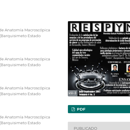
 de Anatomía Macroscópica
 (Barquisimeto Estado
 de Anatomía Macroscópica
 (Barquisimeto Estado
 de Anatomía Macroscópica
 (Barquisimeto Estado
PDF
 de Anatomía Macroscópica
 (Barquisimeto Estado
PUBLICADO