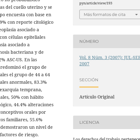
pyn/article/view/193
as del cuello uterino y se
ipo encuesta con base en
Más formatos de cita
.9% con reporte citológico
eoplasia asociado a
on células epiteliales
NÚMERO
sia asociado a
osis bacteriana y de
Vol. 8 Núm. 3 (2007): JUL-SE
.2% ASC-US. En las
2007
 predominó el grupo de
ales el grupo de 44 a 64
SECCIÓN
liales anormales, 83.3%
 sexarquia temprana,
Artículo Original
ales, 50% con hábito
lógico, 44.4% alteraciones
iconceptivos orales por
os familiares, 55.6%
LICENCIA
% demostraron un nivel de
factores de riesgo.
Los derechos del trabajo pertenece