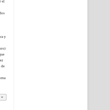
r el
rdos
ca y
bro)
que
vez
a de
noma