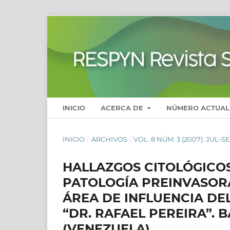
INICIO
ACERCA DE
NÚMERO ACTUAL
INICIO
/
ARCHIVOS
/
VOL. 8 NÚM. 3 (2007): JUL-S
HALLAZGOS CITOLÓGICOS
PATOLOGÍA PREINVASORA
ÁREA DE INFLUENCIA DE
“DR. RAFAEL PEREIRA”. 
(VENEZUELA)