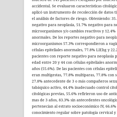
accidental. Se evaluaron características citológic
aplicó un instrumento de recolección de datos t
el análisis de factores de riesgo. Obteniendo: 35
negativo para neoplasia, 51.7% negativo para n
microorganismos y/o cambios reactivos y 12.4% c
anormales. De los reportes negativo para neopla
microorganismos 57.3% correspondieron a vagin
células epiteliales anormales, 77.8% LIEbg y 22
pacientes con reporte negativo para neoplasia
edad entre 20 y 44 con células epiteliales anorm
años (55.6%). De las pacientes con células epite
eran multigestas, 77.8% multíparas, 77.8% con
27.8% antecedente de 3 o más compañeros sexu
tabáquico activo, 44.4% inadecuado control cito
citológicas previas, 55.6% refirieron uso de ant
mas de 3 años, 83.3% sin antecedentes oncológic
pertenecían al estrato socioeconómico IV, 66.6
conocimiento regular sobre patología cervical y 