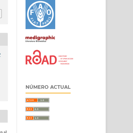
P
NÚMERO ACTUAL
n al