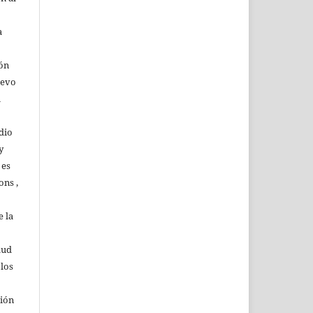
a
ión
uevo
u
dio
y
 es
ons ,
 la
lud
 los
ción