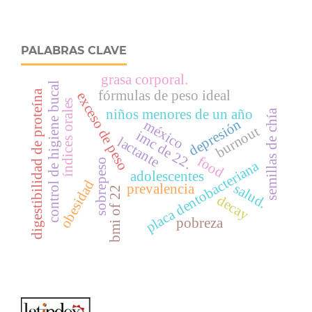
PALABRAS CLAVE
grasa corporal.
control de higiene bucal
fórmulas de peso ideal
digestibilidad de proteína
exceso de peso
índices orales
niños menores de un año
semillas de chía
depresión
méxico
burnout
imc de 22.
lactante
food
sobrepeso
placa dentobacteriana
adolescentes
obesidad
salud.
prevalencia
bmi of 22
decay
pobreza