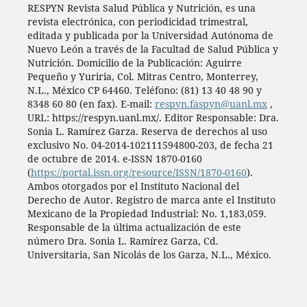
RESPYN Revista Salud Pública y Nutrición, es una
revista electrónica, con periodicidad trimestral,
editada y publicada por la Universidad Autónoma de
Nuevo León a través de la Facultad de Salud Pública y
Nutrición. Domicilio de la Publicación: Aguirre
Pequeño y Yuriria, Col. Mitras Centro, Monterrey,
N.L., México CP 64460. Teléfono: (81) 13 40 48 90 y
8348 60 80 (en fax). E-mail:
respyn.faspyn@uanl.mx
,
URL: https://respyn.uanl.mx/. Editor Responsable: Dra.
Sonia L. Ramírez Garza. Reserva de derechos al uso
exclusivo No. 04-2014-102111594800-203, de fecha 21
de octubre de 2014. e-ISSN 1870-0160
(
https://portal.issn.org/resource/ISSN/1870-0160
).
Ambos otorgados por el Instituto Nacional del
Derecho de Autor. Registro de marca ante el Instituto
Mexicano de la Propiedad Industrial: No. 1,183,059.
Responsable de la última actualización de este
número Dra. Sonia L. Ramírez Garza, Cd.
Universitaria, San Nicolás de los Garza, N.L., México.