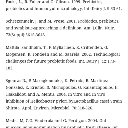
Fooks, L., R. Fuller and G. Gibson. 1999. Prebiotics,
probiotics and human gut microbiology. Int. Dairy J. 9:53-61.
Schrezenmeir, J. and M. Vrese. 2001. Probiotics, prebiotics,
and symbiotic-approaching a definition. Am. J.Clin. Nutr.
73(Suppl):361S-364S.
Mattila- Sandholm, T., P. Myllärinen, R. Crittenden, G.
Mogensen, R. Fondeén and M. Saarela. 2002. Technological
challenges for future probiotic foods. Int. Dairy J. 12:173-
182.
Sgouras D., P. Maragkoudakis, K. Petraki, B. Martinez-
González, E. Eriotou, S. Michopoulos, G. Kalantzopoulos, E.
Tsakalidou and A. Mentis. 2004. In vitro and In vivo
inhibition of Helicobacter pylori byLactobacillus casei Strain
Shirota. Appl. Environ. Microbiol. 70:518-526.
Medici M, C.G. Vinderola and G. Perdigón. 2004. Gut
mucosal immunostimulation by probiotic fresh cheese. Int.