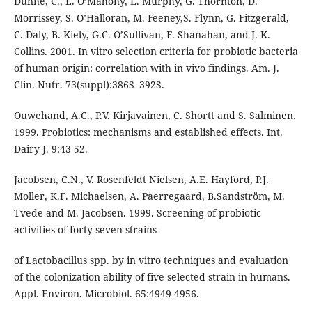
Dunne, C., L. O’Mahony, L. Murphy, G. Thornton, D.
Morrissey, S. O’Halloran, M. Feeney,S. Flynn, G. Fitzgerald,
C. Daly, B. Kiely, G.C. O’Sullivan, F. Shanahan, and J. K.
Collins. 2001. In vitro selection criteria for probiotic bacteria
of human origin: correlation with in vivo findings. Am. J.
Clin. Nutr. 73(suppl):386S–392S.
Ouwehand, A.C., P.V. Kirjavainen, C. Shortt and S. Salminen.
1999. Probiotics: mechanisms and established effects. Int.
Dairy J. 9:43-52.
Jacobsen, C.N., V. Rosenfeldt Nielsen, A.E. Hayford, P.J.
Moller, K.F. Michaelsen, A. Paerregaard, B.Sandström, M.
Tvede and M. Jacobsen. 1999. Screening of probiotic
activities of forty-seven strains
of Lactobacillus spp. by in vitro techniques and evaluation
of the colonization ability of five selected strain in humans.
Appl. Environ. Microbiol. 65:4949-4956.