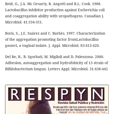
Reid, G., J.A. Mc Groarty, R. Angotti and R.L. Cook. 1988.
Lactobacillus inhibitor production against Escherichia coli
and coaggregation ability with uropathogens. Canadian J.
Microbiol. 41:334-351.
Boris, S., J.E. Suárez and C. Barbés. 1997. Characterization
of the aggregation promoting factor fromLactobacillus
gasseri, a vaginal isolate. J. Appl. Microbiol. 83:413-420.
Del Re, B., B. Sgorbati, M. Miglioli and D. Palenzona. 2000.
Adhesion, autoaggregation and hydrofobicity of 13 strain of
Bifidobacterium longun. Letters Appl. Microbiol. 31:438-442