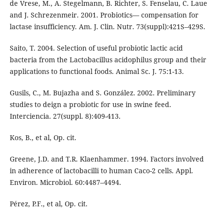
de Vrese, M., A. Stegelmann, B. Richter, S. Fenselau, C. Laue
and J. Schrezenmeir. 2001. Probiotics— compensation for
lactase insufficiency. Am. J. Clin. Nutr. 73(suppl):421S–429S.
Saito, T. 2004. Selection of useful probiotic lactic acid
bacteria from the Lactobacillus acidophilus group and their
applications to functional foods. Animal Sc. J. 75:1-13.
Gusils, C., M. Bujazha and S. González. 2002. Preliminary
studies to deign a probiotic for use in swine feed.
Interciencia. 27(suppl. 8):409-413.
Kos, B., et al, Op. cit.
Greene, J.D. and T.R. Klaenhammer. 1994. Factors involved
in adherence of lactobacilli to human Caco-2 cells. Appl.
Environ. Microbiol. 60:4487–4494.
Pérez, P.F., et al, Op. cit.