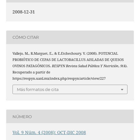
2008-12-31
CÓMO CITAR
Vallejo, M., R.Marguet, E., & E.Etchechoury, V. (2008). POTENCIAL
PROBIÓTICO DE CEPAS DE LACTOBACILLUS AISLADAS DE QUESOS
OVINOS PATAGÓNICOS.
RESPYN Revista Salud Pública Y Nutrición
,
9
(4).
Recuperado a partir de
https://respyn.uanl.mx/index.php/respyn/article/view/227
Más formatos de cita
NÚMERO
Vol. 9 Núm. 4 (2008): OCT-DIC 2008