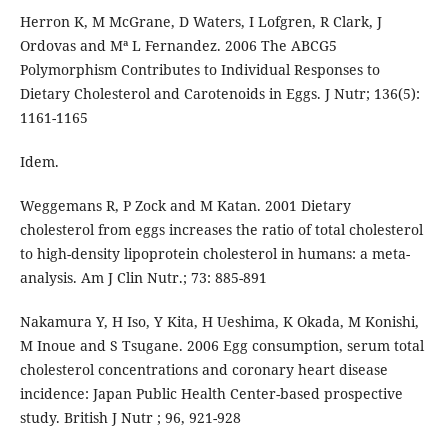
Herron K, M McGrane, D Waters, I Lofgren, R Clark, J
Ordovas and Mª L Fernandez. 2006 The ABCG5
Polymorphism Contributes to Individual Responses to
Dietary Cholesterol and Carotenoids in Eggs. J Nutr; 136(5):
1161-1165
Idem.
Weggemans R, P Zock and M Katan. 2001 Dietary
cholesterol from eggs increases the ratio of total cholesterol
to high-density lipoprotein cholesterol in humans: a meta-
analysis. Am J Clin Nutr.; 73: 885-891
Nakamura Y, H Iso, Y Kita, H Ueshima, K Okada, M Konishi,
M Inoue and S Tsugane. 2006 Egg consumption, serum total
cholesterol concentrations and coronary heart disease
incidence: Japan Public Health Center-based prospective
study. British J Nutr ; 96, 921-928