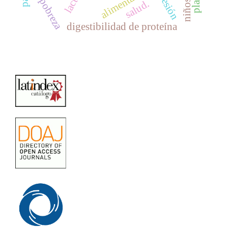
depresión
alimentación
pobreza
salud.
digestibilidad de proteína