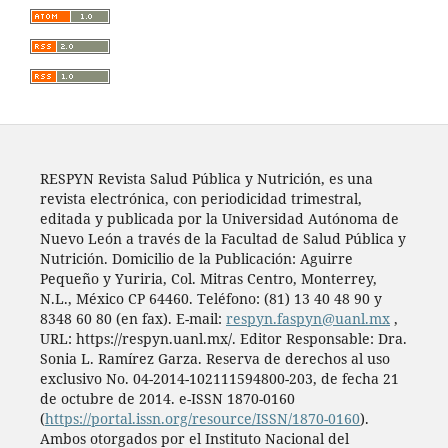
RESPYN Revista Salud Pública y Nutrición, es una
revista electrónica, con periodicidad trimestral,
editada y publicada por la Universidad Autónoma de
Nuevo León a través de la Facultad de Salud Pública y
Nutrición. Domicilio de la Publicación: Aguirre
Pequeño y Yuriria, Col. Mitras Centro, Monterrey,
N.L., México CP 64460. Teléfono: (81) 13 40 48 90 y
8348 60 80 (en fax). E-mail:
respyn.faspyn@uanl.mx
,
URL: https://respyn.uanl.mx/. Editor Responsable: Dra.
Sonia L. Ramírez Garza. Reserva de derechos al uso
exclusivo No. 04-2014-102111594800-203, de fecha 21
de octubre de 2014. e-ISSN 1870-0160
(
https://portal.issn.org/resource/ISSN/1870-0160
).
Ambos otorgados por el Instituto Nacional del