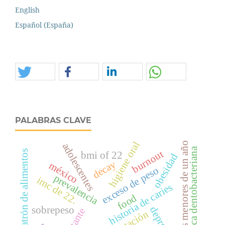
English
Español (España)
PALABRAS CLAVE
higiene oral
niños menores de un año
adolescentes
placa dentobacteriana
patrón de alimentos
burnout
bmi of 22
obesidad
decay
méxico
exceso de peso
prevalencia
imc de 22.
historia de caries
food
sobrepeso
lactante