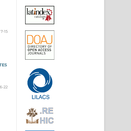
7-15
TES
16-22