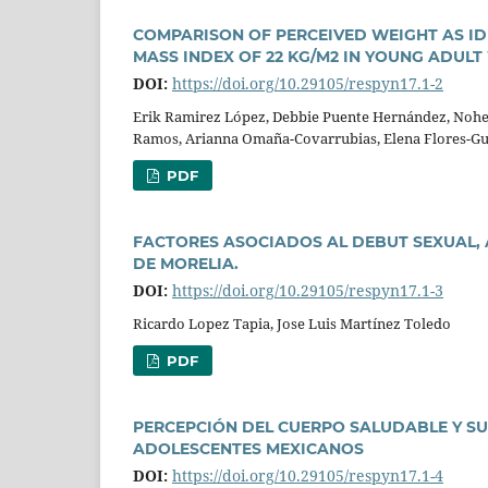
COMPARISON OF PERCEIVED WEIGHT AS I
MASS INDEX OF 22 KG/M2 IN YOUNG ADUL
DOI:
https://doi.org/10.29105/respyn17.1-2
Erik Ramirez López, Debbie Puente Hernández, Nohemí
Ramos, Arianna Omaña-Covarrubias, Elena Flores-Gui
PDF
FACTORES ASOCIADOS AL DEBUT SEXUAL, A
DE MORELIA.
DOI:
https://doi.org/10.29105/respyn17.1-3
Ricardo Lopez Tapia, Jose Luis Martínez Toledo
PDF
PERCEPCIÓN DEL CUERPO SALUDABLE Y SU
ADOLESCENTES MEXICANOS
DOI:
https://doi.org/10.29105/respyn17.1-4