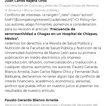
Juan Carlos Nájera Ortiz
Universidad de Ciencias y Artes de Chiapas Grups de Recerca
d' Amèrica i Àfrica Llatines (GRAAL).
Conflicto de intereses <a target="_new" class="action"
href="{$competingInterestGuidelinesUrl}">CI Policy</a>
Los autores, abajo firmantes, ponemos a consideración
para su revisión el artículo “
Frecuencia de
serorreactividad a Chagas en un Hospital de Chiapas,
México".
cedemos los derechos a la Revista de Salud Pública y
Nutrición de la Facultad de Salud Pública y Nutrición de la
Universidad Autónoma de Nuevo León para su primera
publicación en medio electrónico y/o impreso
reproducción, difusión, comercialización y traducción a
cualquier idioma, asimismo, los autores: Fausto Gerardo
Blanco Arreola, Juan Carlos Nájera Ortiz y Fernando Ruíz
Balbuena, declaramos no tener algún tipo de conflicto de
interés financiero, académico, económico, personal,
político que pueda influir en nuestro juicio al plasmar los
resultados de nuestro artículo.
Fausto Gerardo Blanco Arreola
Servicio de Transfusión Sanguínea y Puesto de Sangrado del