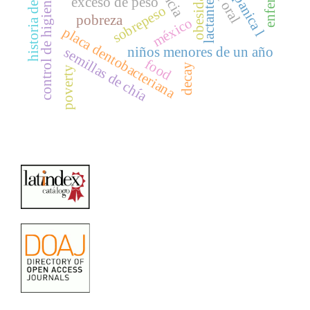
control de higiene bucal
historia de caries
obesidad
exceso de peso
lactante
sobrepeso
pobreza
méxico
placa dentobacteriana
niños menores de un año
semillas de chía
food
decay
poverty