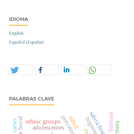
IDIOMA
English
Español (España)
PALABRAS CLAVE
salvia hispanica l
burnout
prevalencia
salud.
higiene oral
ethnic groups
enfermera
adolescentes