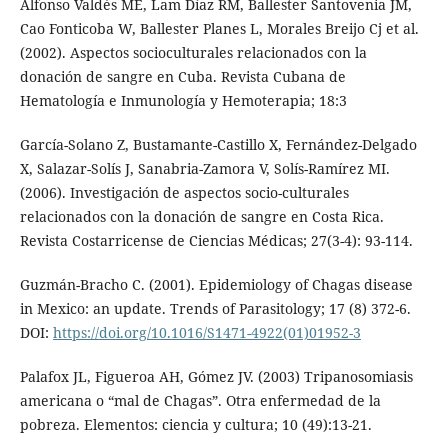
Alfonso Valdés ME, Lam Díaz RM, Ballester Santovenia JM,
Cao Fonticoba W, Ballester Planes L, Morales Breijo Cj et al.
(2002). Aspectos socioculturales relacionados con la
donación de sangre en Cuba. Revista Cubana de
Hematología e Inmunología y Hemoterapia; 18:3
García-Solano Z, Bustamante-Castillo X, Fernández-Delgado
X, Salazar-Solís J, Sanabria-Zamora V, Solís-Ramírez MI.
(2006). Investigación de aspectos socio-culturales
relacionados con la donación de sangre en Costa Rica.
Revista Costarricense de Ciencias Médicas; 27(3-4): 93-114.
Guzmán-Bracho C. (2001). Epidemiology of Chagas disease
in Mexico: an update. Trends of Parasitology; 17 (8) 372-6.
DOI:
https://doi.org/10.1016/S1471-4922(01)01952-3
Palafox JL, Figueroa AH, Gómez JV. (2003) Tripanosomiasis
americana o “mal de Chagas”. Otra enfermedad de la
pobreza. Elementos: ciencia y cultura; 10 (49):13-21.