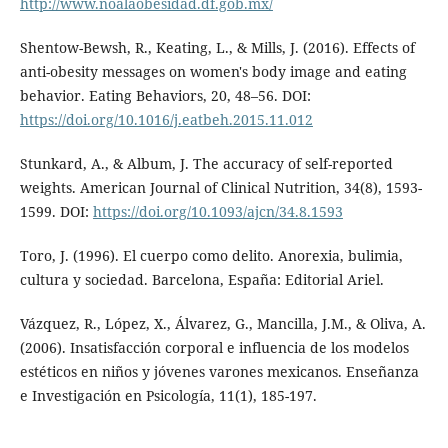
http://www.noalaobesidad.df.gob.mx/
Shentow-Bewsh, R., Keating, L., & Mills, J. (2016). Effects of
anti-obesity messages on women's body image and eating
behavior. Eating Behaviors, 20, 48–56. DOI:
https://doi.org/10.1016/j.eatbeh.2015.11.012
Stunkard, A., & Album, J. The accuracy of self-reported
weights. American Journal of Clinical Nutrition, 34(8), 1593-
1599. DOI:
https://doi.org/10.1093/ajcn/34.8.1593
Toro, J. (1996). El cuerpo como delito. Anorexia, bulimia,
cultura y sociedad. Barcelona, España: Editorial Ariel.
Vázquez, R., López, X., Álvarez, G., Mancilla, J.M., & Oliva, A.
(2006). Insatisfacción corporal e influencia de los modelos
estéticos en niños y jóvenes varones mexicanos. Enseñanza
e Investigación en Psicología, 11(1), 185-197.