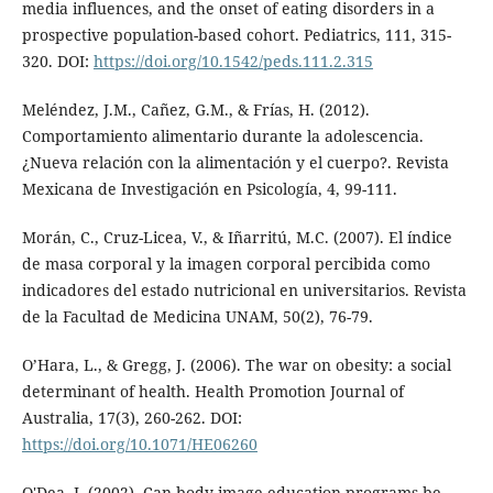
media influences, and the onset of eating disorders in a
prospective population-based cohort. Pediatrics, 111, 315-
320. DOI:
https://doi.org/10.1542/peds.111.2.315
Meléndez, J.M., Cañez, G.M., & Frías, H. (2012).
Comportamiento alimentario durante la adolescencia.
¿Nueva relación con la alimentación y el cuerpo?. Revista
Mexicana de Investigación en Psicología, 4, 99-111.
Morán, C., Cruz-Licea, V., & Iñarritú, M.C. (2007). El índice
de masa corporal y la imagen corporal percibida como
indicadores del estado nutricional en universitarios. Revista
de la Facultad de Medicina UNAM, 50(2), 76-79.
O’Hara, L., & Gregg, J. (2006). The war on obesity: a social
determinant of health. Health Promotion Journal of
Australia, 17(3), 260-262. DOI:
https://doi.org/10.1071/HE06260
O'Dea, J. (2002). Can body image education programs be