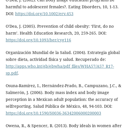
harmful to adolescent females?. Eating Disorders, 10, 1-13.
DOI:
https://doi.org/10.1002/erv.453
O'Dea, J. (2005). Prevention of child obesity: ‘First, do no
harm’. Health Education Research, 20, 259-265. DOI:
https://doi.org/10.1093/her/cyg116
Organización Mundial de la Salud. (2004). Estrategia global
sobre dieta, actividad física y salud. Recuperado de:
http://apps.who.int/gb/ebwha/pdf_files/WHA57/A57_R17-
sp.pdf
.
Osuna-Ramírez, I., Hernández-Prado, B., Campuzano, J.C., &
Salmerón, J. (2006). Body mass index and body image
perception in a Mexican adult population: the accuracy of
selfreporting. Salud Pública de México, 48, 94-103. DOI:
https://doi.org/10.1590/S0036-36342006000200003
Owena, R., & Spencer, R. (2013). Body ideals in women after