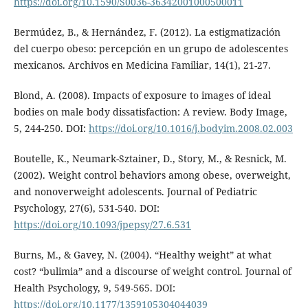
https://doi.org/10.1590/S0036-36342001000500011
Bermúdez, B., & Hernández, F. (2012). La estigmatización
del cuerpo obeso: percepción en un grupo de adolescentes
mexicanos. Archivos en Medicina Familiar, 14(1), 21-27.
Blond, A. (2008). Impacts of exposure to images of ideal
bodies on male body dissatisfaction: A review. Body Image,
5, 244-250. DOI:
https://doi.org/10.1016/j.bodyim.2008.02.003
Boutelle, K., Neumark-Sztainer, D., Story, M., & Resnick, M.
(2002). Weight control behaviors among obese, overweight,
and nonoverweight adolescents. Journal of Pediatric
Psychology, 27(6), 531-540. DOI:
https://doi.org/10.1093/jpepsy/27.6.531
Burns, M., & Gavey, N. (2004). “Healthy weight” at what
cost? “bulimia” and a discourse of weight control. Journal of
Health Psychology, 9, 549-565. DOI:
https://doi.org/10.1177/1359105304044039