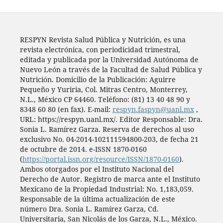
RESPYN Revista Salud Pública y Nutrición, es una
revista electrónica, con periodicidad trimestral,
editada y publicada por la Universidad Autónoma de
Nuevo León a través de la Facultad de Salud Pública y
Nutrición. Domicilio de la Publicación: Aguirre
Pequeño y Yuriria, Col. Mitras Centro, Monterrey,
N.L., México CP 64460. Teléfono: (81) 13 40 48 90 y
8348 60 80 (en fax). E-mail:
respyn.faspyn@uanl.mx
,
URL: https://respyn.uanl.mx/. Editor Responsable: Dra.
Sonia L. Ramírez Garza. Reserva de derechos al uso
exclusivo No. 04-2014-102111594800-203, de fecha 21
de octubre de 2014. e-ISSN 1870-0160
(
https://portal.issn.org/resource/ISSN/1870-0160
).
Ambos otorgados por el Instituto Nacional del
Derecho de Autor. Registro de marca ante el Instituto
Mexicano de la Propiedad Industrial: No. 1,183,059.
Responsable de la última actualización de este
número Dra. Sonia L. Ramírez Garza, Cd.
Universitaria, San Nicolás de los Garza, N.L., México.