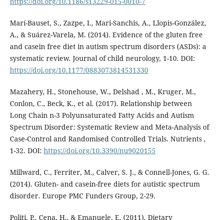
https://doi.org/10.1186/s13229-015-0010-7
Marí-Bauset, S., Zazpe, I., Mari-Sanchis, A., Llopis-González,
A., & Suárez-Varela, M. (2014). Evidence of the gluten free
and casein free diet in autism spectrum disorders (ASDs): a
systematic review. Journal of child neurology, 1-10. DOI:
https://doi.org/10.1177/0883073814531330
Mazahery, H., Stonehouse, W., Delshad , M., Kruger, M.,
Conlon, C., Beck, K., et al. (2017). Relationship between
Long Chain n-3 Polyunsaturated Fatty Acids and Autism
Spectrum Disorder: Systematic Review and Meta-Analysis of
Case-Control and Randomised Controlled Trials. Nutrients ,
1-32. DOI:
https://doi.org/10.3390/nu9020155
Millward, C., Ferriter, M., Calver, S. J., & Connell-Jones, G. G.
(2014). Gluten- and casein-free diets for autistic spectrum
disorder. Europe PMC Funders Group, 2-29.
Politi, P., Cena, H., & Emanuele, E. (2011). Dietary