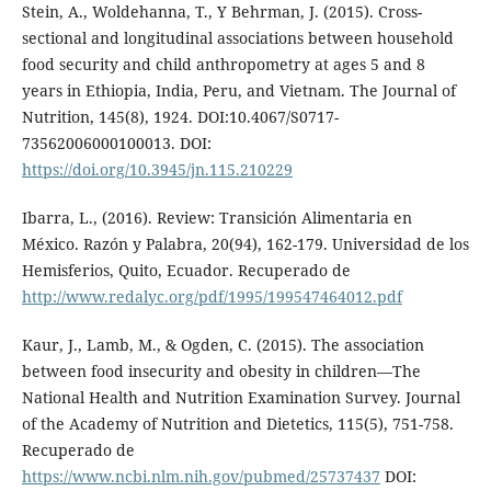
Stein, A., Woldehanna, T., Y Behrman, J. (2015). Cross-
sectional and longitudinal associations between household
food security and child anthropometry at ages 5 and 8
years in Ethiopia, India, Peru, and Vietnam. The Journal of
Nutrition, 145(8), 1924. DOI:10.4067/S0717-
73562006000100013. DOI:
https://doi.org/10.3945/jn.115.210229
Ibarra, L., (2016). Review: Transición Alimentaria en
México. Razón y Palabra, 20(94), 162-179. Universidad de los
Hemisferios, Quito, Ecuador. Recuperado de
http://www.redalyc.org/pdf/1995/199547464012.pdf
Kaur, J., Lamb, M., & Ogden, C. (2015). The association
between food insecurity and obesity in children—The
National Health and Nutrition Examination Survey. Journal
of the Academy of Nutrition and Dietetics, 115(5), 751-758.
Recuperado de
https://www.ncbi.nlm.nih.gov/pubmed/25737437
DOI: