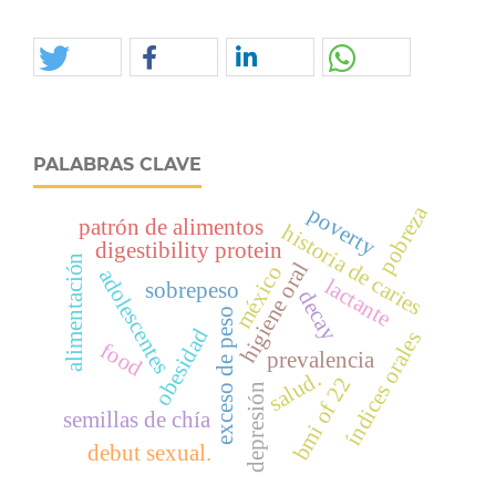
PALABRAS CLAVE
pobreza
poverty
patrón de alimentos
historia de caries
digestibility protein
alimentación
higiene oral
méxico
adolescentes
lactante
sobrepeso
decay
exceso de peso
obesidad
índices orales
food
prevalencia
salud.
bmi of 22
depresión
semillas de chía
debut sexual.