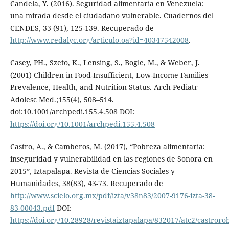
Candela, Y. (2016). Seguridad alimentaria en Venezuela:
una mirada desde el ciudadano vulnerable. Cuadernos del
CENDES, 33 (91), 125-139. Recuperado de
http://www.redalyc.org/articulo.oa?id=40347542008
.
Casey, PH., Szeto, K., Lensing, S., Bogle, M., & Weber, J.
(2001) Children in Food-Insufficient, Low-Income Families
Prevalence, Health, and Nutrition Status. Arch Pediatr
Adolesc Med.;155(4), 508–514.
doi:10.1001/archpedi.155.4.508 DOI:
https://doi.org/10.1001/archpedi.155.4.508
Castro, A., & Camberos, M. (2017), “Pobreza alimentaria:
inseguridad y vulnerabilidad en las regiones de Sonora en
2015”, Iztapalapa. Revista de Ciencias Sociales y
Humanidades, 38(83), 43-73. Recuperado de
http://www.scielo.org.mx/pdf/izta/v38n83/2007-9176-izta-38-
83-00043.pdf
DOI:
https://doi.org/10.28928/revistaiztapalapa/832017/atc2/castro