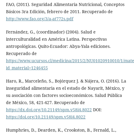
FAO, (2011). Seguridad Alimentaria Nutricional, Conceptos
Básicos 3ra Edición, febrero de 2011. Recuperado de
http://www.fao.org/3/a-at772s.pdf
Fernández, G., (coordinador) (2004). Salud e
interculturalidad en América Latina. Perspectivas
antropológicas. Quito-Ecuador: Abya-Yala ediciones.
Recuperado de
https://www.ucursos.cl/medicina/2015/2/NU01020910010/1/mate
id_material=1246455
Haro, R., Marceleño, S., Bojórquez J. & Nájera, O. (2016). La
inseguridad alimentaria en el estado de Nayarit, México, y
su asociación con factores socioeconómicos. Salud Pública
de México, 58, 421-427. Recuperado de
https://dx.doi.org/10.21149/spm.v58i4.8022
DOI:
https://doi.org/10.21149/spm.v58i4.8022
Humphries, D., Dearden, K., Crookston, B., Fernald, L.,