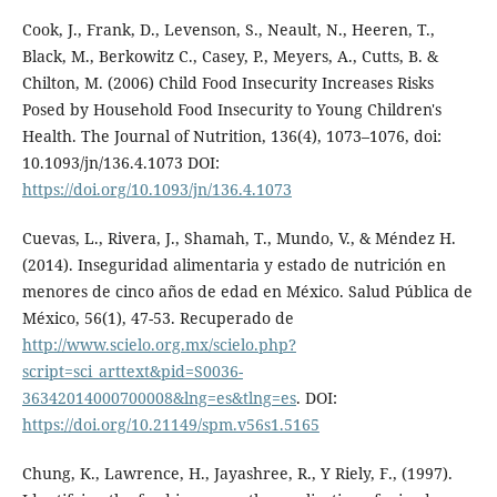
Cook, J., Frank, D., Levenson, S., Neault, N., Heeren, T.,
Black, M., Berkowitz C., Casey, P., Meyers, A., Cutts, B. &
Chilton, M. (2006) Child Food Insecurity Increases Risks
Posed by Household Food Insecurity to Young Children's
Health. The Journal of Nutrition, 136(4), 1073–1076, doi:
10.1093/jn/136.4.1073 DOI:
https://doi.org/10.1093/jn/136.4.1073
Cuevas, L., Rivera, J., Shamah, T., Mundo, V., & Méndez H.
(2014). Inseguridad alimentaria y estado de nutrición en
menores de cinco años de edad en México. Salud Pública de
México, 56(1), 47-53. Recuperado de
http://www.scielo.org.mx/scielo.php?
script=sci_arttext&pid=S0036-
36342014000700008&lng=es&tlng=es
. DOI:
https://doi.org/10.21149/spm.v56s1.5165
Chung, K., Lawrence, H., Jayashree, R., Y Riely, F., (1997).