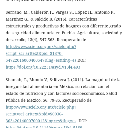
Serrano, M., Calderón F., Vargas S., López H., Antonio P.,
Martínez G., & Salcido B. (2016). Características
estructurales y productivas de hogares con diferente grado
de seguridad alimentaria en Puebla. Agricultura, sociedad y
desarrollo, 13(4), 547-563. Recuperado de
http://www.scielo.org.mx/scielo.php?
script=sci_arttext&pid=S1870-
54722016000400547&lng=es&tlng=es
DOI:
https://doi.org/10.22231/asyd.v13i4.493
Shamah, T., Mundo V., & Rivera J. (2014). La magnitud de la
inseguridad alimentaria en México: su relación con el
estado de nutrición y con factores socioeconómicos. Salud
Pública de México, 56, 79-85. Recuperado de
http://www.scielo.org.mx/scielo.php?
script=sci_arttext&pid=S0036-
36342014000700012&lng=es&tlng=es
. DOI:
https://doi.org/10.21149/spm.v56s1.5169