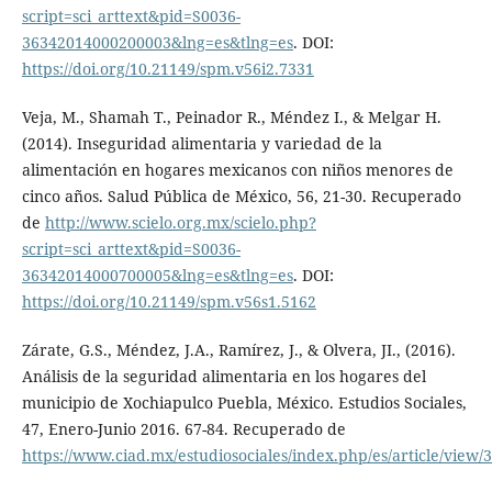
script=sci_arttext&pid=S0036-
36342014000200003&lng=es&tlng=es
. DOI:
https://doi.org/10.21149/spm.v56i2.7331
Veja, M., Shamah T., Peinador R., Méndez I., & Melgar H.
(2014). Inseguridad alimentaria y variedad de la
alimentación en hogares mexicanos con niños menores de
cinco años. Salud Pública de México, 56, 21-30. Recuperado
de
http://www.scielo.org.mx/scielo.php?
script=sci_arttext&pid=S0036-
36342014000700005&lng=es&tlng=es
. DOI:
https://doi.org/10.21149/spm.v56s1.5162
Zárate, G.S., Méndez, J.A., Ramírez, J., & Olvera, JI., (2016).
Análisis de la seguridad alimentaria en los hogares del
municipio de Xochiapulco Puebla, México. Estudios Sociales,
47, Enero-Junio 2016. 67-84. Recuperado de
https://www.ciad.mx/estudiosociales/index.php/es/article/view/