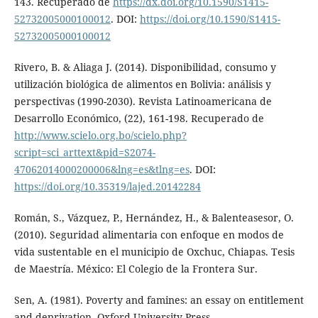
143. Recuperado de
https://dx.doi.org/10.1590/S1415-
52732005000100012
. DOI:
https://doi.org/10.1590/S1415-
52732005000100012
Rivero, B. & Aliaga J. (2014). Disponibilidad, consumo y
utilización biológica de alimentos en Bolivia: análisis y
perspectivas (1990-2030). Revista Latinoamericana de
Desarrollo Económico, (22), 161-198. Recuperado de
http://www.scielo.org.bo/scielo.php?
script=sci_arttext&pid=S2074-
47062014000200006&lng=es&tlng=es
. DOI:
https://doi.org/10.35319/lajed.20142284
Román, S., Vázquez, P., Hernández, H., & Balenteasesor, O.
(2010). Seguridad alimentaria con enfoque en modos de
vida sustentable en el municipio de Oxchuc, Chiapas. Tesis
de Maestría. México: El Colegio de la Frontera Sur.
Sen, A. (1981). Poverty and famines: an essay on entitlement
and deprivation. Oxford University Press.