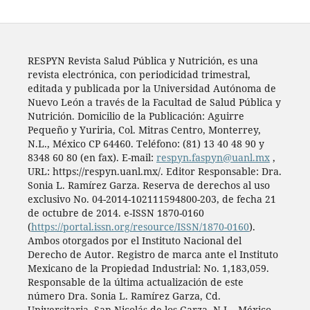
RESPYN Revista Salud Pública y Nutrición, es una
revista electrónica, con periodicidad trimestral,
editada y publicada por la Universidad Autónoma de
Nuevo León a través de la Facultad de Salud Pública y
Nutrición. Domicilio de la Publicación: Aguirre
Pequeño y Yuriria, Col. Mitras Centro, Monterrey,
N.L., México CP 64460. Teléfono: (81) 13 40 48 90 y
8348 60 80 (en fax). E-mail:
respyn.faspyn@uanl.mx
,
URL: https://respyn.uanl.mx/. Editor Responsable: Dra.
Sonia L. Ramírez Garza. Reserva de derechos al uso
exclusivo No. 04-2014-102111594800-203, de fecha 21
de octubre de 2014. e-ISSN 1870-0160
(
https://portal.issn.org/resource/ISSN/1870-0160
).
Ambos otorgados por el Instituto Nacional del
Derecho de Autor. Registro de marca ante el Instituto
Mexicano de la Propiedad Industrial: No. 1,183,059.
Responsable de la última actualización de este
número Dra. Sonia L. Ramírez Garza, Cd.
Universitaria, San Nicolás de los Garza, N.L., México.