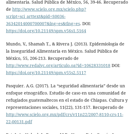
alimentaria. Salud Pública de México, 56, 39-46. Recuperado
de
http://www.scielo.org.mx/scielo.php?
script=sci_arttext&pid=S0036-
36342014000700007&lng=es&tlng=es
. DOI:
https://doi.org/10.21149/spm.v56s1.5164
Mundo, V., Shamah T., & Rivera J. (2013). Epidemiología de
la Inseguridad Alimentaria en México. Salud Pública de
México, 55, 206-213. Recuperado de
http://www.redalyc.org/articulo.oa?id=10628331018
DOI:
https://doi.org/10.21149/spm.v55s2.5117
Pasquier. A.G. (2017). La “seguridad alimentaria” desde un
enfoque etnográfico. Estudio de caso en una comunidad de
refugiados guatemaltecos en el estado de Chiapas. Cultura y
representaciones sociales, 11(22), 131-157. Recuperado de
http://www.scielo.org.mx/pdf/crs/v11n22/2007-8110-crs-11-
22-00131.pdf