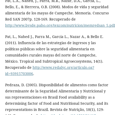
Pat, L.A., Nahed, J., Parra, M.R., Nazar, D.A., García, L.,
Bello, E., & Herrera, O.B. (2008). Modos de vida y seguridad
alimentaria de los mayas de Campeche. Memoria. Concurso
Red SAN 2007p. 128-169. Recuperado de
http://www.bvsde.paho.org/texcom/nutricion/memredsan_5.pd
Pat, L., Nahed J., Parra M., García L., Nazar A., & Bello E.
(2011). Influencia de las estrategias de ingresos y las
políticas públicas sobre la seguridad alimentaria en
comunidades rurales mayas del norte de Campeche,
México. Tropical and Subtropical Agroecosystems, 14(1).
Recuperado de
http://www.redalyc.org/articulo.oa?
id=93915703006
.
Pedraza, D. (2005). Disponibilidad de alimentos como factor
determinante de la Seguridad Alimentaria y Nutricional y
sus representaciones en Brasil Food availability as a
determining factor of Food and Nutritional Security, and its
representations in Brazil. Revista de Nutrição, 18(1), 129-