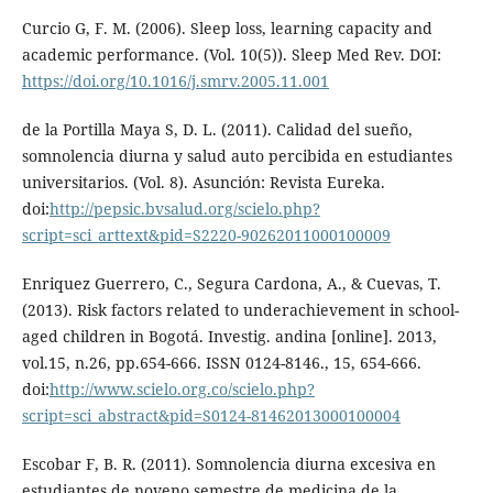
Curcio G, F. M. (2006). Sleep loss, learning capacity and
academic performance. (Vol. 10(5)). Sleep Med Rev. DOI:
https://doi.org/10.1016/j.smrv.2005.11.001
de la Portilla Maya S, D. L. (2011). Calidad del sueño,
somnolencia diurna y salud auto percibida en estudiantes
universitarios. (Vol. 8). Asunción: Revista Eureka.
doi:
http://pepsic.bvsalud.org/scielo.php?
script=sci_arttext&pid=S2220-90262011000100009
Enriquez Guerrero, C., Segura Cardona, A., & Cuevas, T.
(2013). Risk factors related to underachievement in school-
aged children in Bogotá. Investig. andina [online]. 2013,
vol.15, n.26, pp.654-666. ISSN 0124-8146., 15, 654-666.
doi:
http://www.scielo.org.co/scielo.php?
script=sci_abstract&pid=S0124-81462013000100004
Escobar F, B. R. (2011). Somnolencia diurna excesiva en
estudiantes de noveno semestre de medicina de la