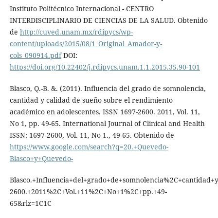
Instituto Politécnico Internacional - CENTRO
INTERDISCIPLINARIO DE CIENCIAS DE LA SALUD. Obtenido
de
http://cuved.unam.mx/rdipycs/wp-
content/uploads/2015/08/1_Original_Amador-y-
cols_090914.pdf
DOI:
https://doi.org/10.22402/j.rdipycs.unam.1.1.2015.35.90-101
Blasco, Q.-B. &. (2011). Influencia del grado de somnolencia,
cantidad y calidad de sueño sobre el rendimiento
académico en adolescentes. ISSN 1697-2600. 2011, Vol. 11,
No 1, pp. 49-65. International Journal of Clinical and Health
ISSN: 1697-2600, Vol. 11, No 1., 49-65. Obtenido de
https://www.google.com/search?q=20.+Quevedo-
Blasco+y+Quevedo-
Blasco.+Influencia+del+grado+de+somnolencia%2C+cantidad
2600.+2011%2C+Vol.+11%2C+No+1%2C+pp.+49-
65&rlz=1C1C