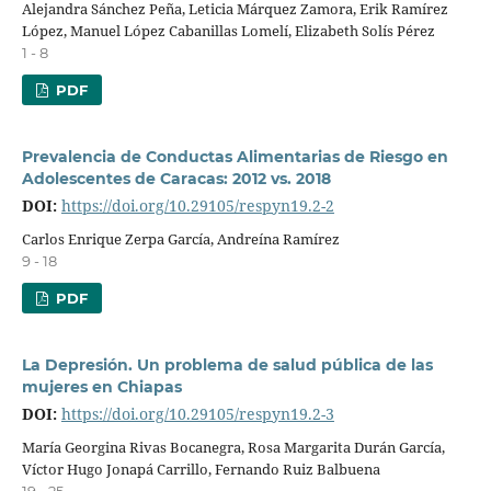
Alejandra Sánchez Peña, Leticia Márquez Zamora, Erik Ramírez
López, Manuel López Cabanillas Lomelí, Elizabeth Solís Pérez
1 - 8
PDF
Prevalencia de Conductas Alimentarias de Riesgo en
Adolescentes de Caracas: 2012 vs. 2018
DOI:
https://doi.org/10.29105/respyn19.2-2
Carlos Enrique Zerpa García, Andreína Ramírez
9 - 18
PDF
La Depresión. Un problema de salud pública de las
mujeres en Chiapas
DOI:
https://doi.org/10.29105/respyn19.2-3
María Georgina Rivas Bocanegra, Rosa Margarita Durán García,
Víctor Hugo Jonapá Carrillo, Fernando Ruiz Balbuena
19 - 25