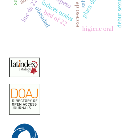
exceso de peso
sobrepeso
debut sexual.
imc de 22.
índices orales
obesidad
bmi of 22
higiene oral