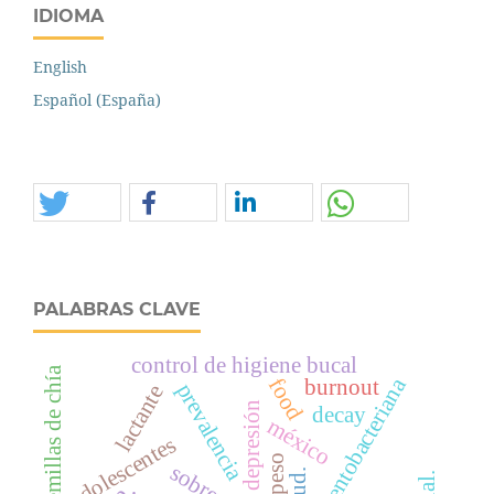
IDIOMA
English
Español (España)
PALABRAS CLAVE
control de higiene bucal
semillas de chía
placa dentobacteriana
burnout
food
prevalencia
lactante
depresión
decay
méxico
adolescentes
salud.