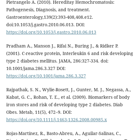
Pietrangelo A. (2010). Hereditay Hemochromatosis:
Pathogenesis, Diagnosis, and treatment.
Gastroenterology,139(2):393-408,408.e12.
doi:10.1053/j.gastro.2010.06.013. DOI:
https://doi.org/10.1053/j.gastro.2010.06.013
Pradham A., Manson J., Rifai N., Buring J., & Ridker P.
(2001). C-reactive protein, Interleukin 6 and risk developing
type 2 diabetes mellitus. JAMA, 286:327-334. doi:
10.1001/jama.286.3.327 DOI:
https://doi.org/10.1001/jama.286.3.327
Rajpathak, S. N., Wylie-Rosett, J., Gunter, M. J., Negassa, A.,
Kabat, G. C., Rohan, T. E., et al. (2009). Biomarkers of body
iron stores and risk of developing type 2 diabetes. Diab
Obes. Metab, 11(5), 472–9. DOI:
https://doi.org/10.1111/j.1463-1326.2008.00985.x
Rojas-Martínez, R., Basto-Abreu, A., Aguilar-Salinas, C.,