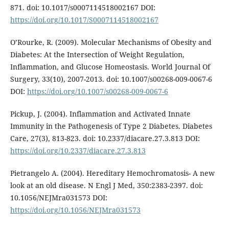
871. doi: 10.1017/s0007114518002167 DOI:
https://doi.org/10.1017/S0007114518002167
O’Rourke, R. (2009). Molecular Mechanisms of Obesity and
Diabetes: At the Intersection of Weight Regulation,
Inflammation, and Glucose Homeostasis. World Journal Of
Surgery, 33(10), 2007-2013. doi: 10.1007/s00268-009-0067-6
DOI:
https://doi.org/10.1007/s00268-009-0067-6
Pickup, J. (2004). Inflammation and Activated Innate
Immunity in the Pathogenesis of Type 2 Diabetes. Diabetes
Care, 27(3), 813-823. doi: 10.2337/diacare.27.3.813 DOI:
https://doi.org/10.2337/diacare.27.3.813
Pietrangelo A. (2004). Hereditary Hemochromatosis- A new
look at an old disease. N Engl J Med, 350:2383-2397. doi:
10.1056/NEJMra031573 DOI:
https://doi.org/10.1056/NEJMra031573