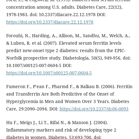
concentration among U.S. adults. Diabetes Care, 22(12),
1978-1983. doi: 10.2337/diacare.22.12.1978 DOI:
https://doi.org/10.2337/diacare.22.12.1978
Forouhi, N., Harding, A., Allison, M., Sandhu, M., Welch, A.,
& Luben, R. et al. (2007). Elevated serum ferritin levels
predict new-onset type 2 diabetes: results from the EPIC-
Norfolk prospective study. Diabetologia, 50(5), 949-956. doi:
10.1007/s00125-007-0604-5 DOI:
https://doi.org/10.1007/s00125-007-0604-5
Fumeron F., P’ean F., Pharmd F., & Balkau B. (2006). Ferritin
and Transferrin Are Both Predictive of the Onset of
Hyperglycemia in Men and Women Over 3 Years. Diabetes
Care, 29:2090–2094. DOI:
https://doi.org/10.2337/dc06-0093
Hu F., Meigs J., Li T., Rifai N., & Manson J. (2004).
Inflammatory markers and risk of developing type 2
diabetes in women. Diabetes, 53:693-700. doi: