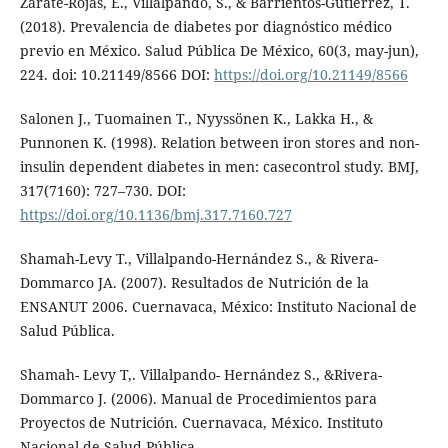
Zárate-Rojas, E., Villalpando, S., & Barrientos-Gutiérrez, T.
(2018). Prevalencia de diabetes por diagnóstico médico
previo en México. Salud Pública De México, 60(3, may-jun),
224. doi: 10.21149/8566 DOI:
https://doi.org/10.21149/8566
Salonen J., Tuomainen T., Nyyssönen K., Lakka H., &
Punnonen K. (1998). Relation between iron stores and non­
insulin dependent diabetes in men: case­control study. BMJ,
317(7160): 727–730. DOI:
https://doi.org/10.1136/bmj.317.7160.727
Shamah-Levy T., Villalpando-Hernández S., & Rivera-
Dommarco JA. (2007). Resultados de Nutrición de la
ENSANUT 2006. Cuernavaca, México: Instituto Nacional de
Salud Pública.
Shamah- Levy T,. Villalpando- Hernández S., &Rivera-
Dommarco J. (2006). Manual de Procedimientos para
Proyectos de Nutrición. Cuernavaca, México. Instituto
Nacional de Salud Pública.