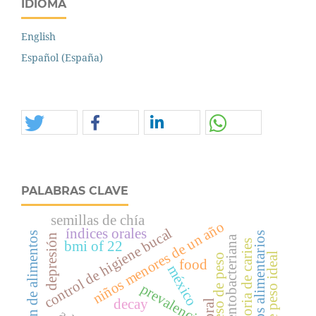
IDIOMA
English
Español (España)
PALABRAS CLAVE
semillas de chía
niños menores de un año
control de higiene bucal
índices orales
patrón de alimentos
hábitos alimentarios
depresión
placa dentobacteriana
historia de caries
bmi of 22
exceso de peso
food
méxico
prevalencia
decay