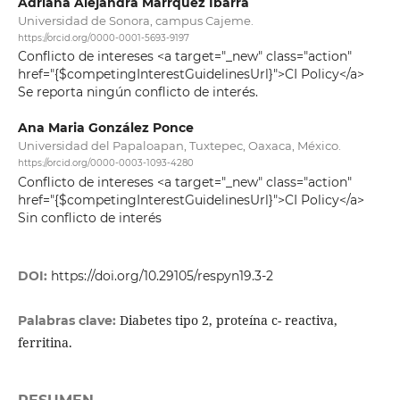
Adriana Alejandra Marrquez Ibarra
Universidad de Sonora, campus Cajeme.
https://orcid.org/0000-0001-5693-9197
Conflicto de intereses <a target="_new" class="action"
href="{$competingInterestGuidelinesUrl}">CI Policy</a>
Se reporta ningún conflicto de interés.
Ana Maria González Ponce
Universidad del Papaloapan, Tuxtepec, Oaxaca, México.
https://orcid.org/0000-0003-1093-4280
Conflicto de intereses <a target="_new" class="action"
href="{$competingInterestGuidelinesUrl}">CI Policy</a>
Sin conflicto de interés
DOI:
https://doi.org/10.29105/respyn19.3-2
Diabetes tipo 2, proteína c- reactiva,
Palabras clave:
ferritina.