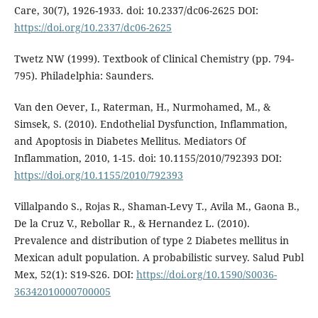
Care, 30(7), 1926-1933. doi: 10.2337/dc06-2625 DOI:
https://doi.org/10.2337/dc06-2625
Twetz NW (1999). Textbook of Clinical Chemistry (pp. 794-
795). Philadelphia: Saunders.
Van den Oever, I., Raterman, H., Nurmohamed, M., &
Simsek, S. (2010). Endothelial Dysfunction, Inflammation,
and Apoptosis in Diabetes Mellitus. Mediators Of
Inflammation, 2010, 1-15. doi: 10.1155/2010/792393 DOI:
https://doi.org/10.1155/2010/792393
Villalpando S., Rojas R., Shaman-Levy T., Avila M., Gaona B.,
De la Cruz V., Rebollar R., & Hernandez L. (2010).
Prevalence and distribution of type 2 Diabetes mellitus in
Mexican adult population. A probabilistic survey. Salud Publ
Mex, 52(1): S19-S26. DOI:
https://doi.org/10.1590/S0036-
36342010000700005