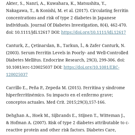
Akter, S., Nanri, A., Kuwahara, K., Matsushita, Y.,
Nakagawa, T., & Konishi, M. et al. (2017). Circulating ferritin
concentrations and risk of type 2 diabetes in Japanese
individuals. Journal Of Diabetes Investigation, 8(4), 462-470.
doi: 10.1111/jdi.12617 DOI:
https://doi.org/10.1111/jdi.12617
Canturk, Z., Çetinarslan, B., Tarkun, İ., & Zafer Canturk, N.
(2003). Serum Ferritin Levels in Poorly‐ and Well‐Controlled
Diabetes Mellitus. Endocrine Research, 29(3), 299-306. doi:
10.1081/erc-120025037 DOI:
https://doi.org/10.1081/ERC-
120025037
Carrillo E., Peña P., Zepeda M. (2015). Ferritina y síndrome
hiperferritinémico. Su impacto en el enfermo grave;
conceptos actuales. Med Crit. 2015;29(3),157-166.
Dehghan A., Hoek M., Sijbrands E., Stijnen T., Witteman J.,
& Hofman A. (2007). Risk of type 2 diabetes attributable to c-
reactive protein and other risk factors. Diabetes Care,