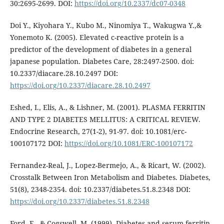
30:2695-2699. DOI:
https://doi.org/10.2337/dc07-0348
Doi Y., Kiyohara Y., Kubo M., Ninomiya T., Wakugwa Y.,&
Yonemoto K. (2005). Elevated c-reactive protein is a
predictor of the development of diabetes in a general
japanese population. Diabetes Care, 28:2497-2500. doi:
10.2337/diacare.28.10.2497 DOI:
https://doi.org/10.2337/diacare.28.10.2497
Eshed, I., Elis, A., & Lishner, M. (2001). PLASMA FERRITIN
AND TYPE 2 DIABETES MELLITUS: A CRITICAL REVIEW.
Endocrine Research, 27(1-2), 91-97. doi: 10.1081/erc-
100107172 DOI:
https://doi.org/10.1081/ERC-100107172
Fernandez-Real, J., Lopez-Bermejo, A., & Ricart, W. (2002).
Crosstalk Between Iron Metabolism and Diabetes. Diabetes,
51(8), 2348-2354. doi: 10.2337/diabetes.51.8.2348 DOI:
https://doi.org/10.2337/diabetes.51.8.2348
Ford, E., & Cogswell, M. (1999). Diabetes and serum ferritin