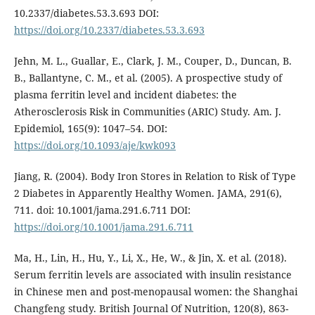
10.2337/diabetes.53.3.693 DOI:
https://doi.org/10.2337/diabetes.53.3.693
Jehn, M. L., Guallar, E., Clark, J. M., Couper, D., Duncan, B.
B., Ballantyne, C. M., et al. (2005). A prospective study of
plasma ferritin level and incident diabetes: the
Atherosclerosis Risk in Communities (ARIC) Study. Am. J.
Epidemiol, 165(9): 1047–54. DOI:
https://doi.org/10.1093/aje/kwk093
Jiang, R. (2004). Body Iron Stores in Relation to Risk of Type
2 Diabetes in Apparently Healthy Women. JAMA, 291(6),
711. doi: 10.1001/jama.291.6.711 DOI:
https://doi.org/10.1001/jama.291.6.711
Ma, H., Lin, H., Hu, Y., Li, X., He, W., & Jin, X. et al. (2018).
Serum ferritin levels are associated with insulin resistance
in Chinese men and post-menopausal women: the Shanghai
Changfeng study. British Journal Of Nutrition, 120(8), 863-