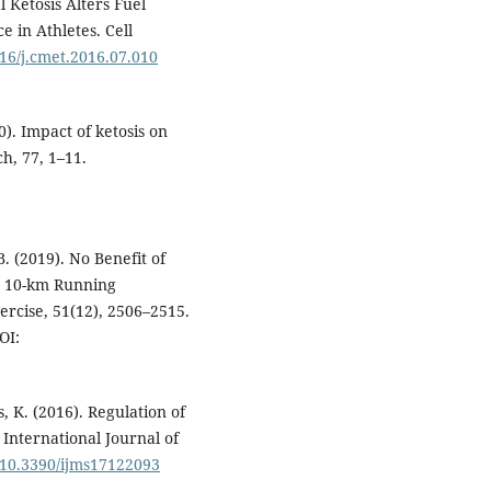
l Ketosis Alters Fuel
in Athletes. Cell
016/j.cmet.2016.07.010
0). Impact of ketosis on
h, 77, 1–11.
B. (2019). No Benefit of
n 10-km Running
rcise, 51(12), 2506–2515.
OI:
, K. (2016). Regulation of
International Journal of
g/10.3390/ijms17122093