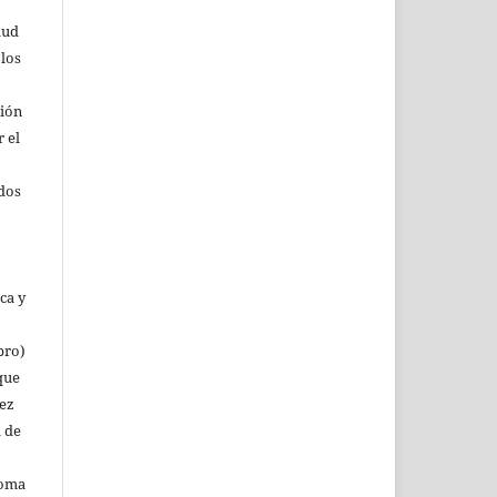
lud
 los
ción
r el
rdos
ca y
bro)
que
vez
a de
noma