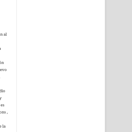
n al
a
ión
uevo
u
dio
y
 es
ons ,
 la