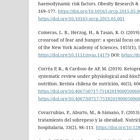
haemodynamic risk factors. Obesity Research & Cl
169–177.
https://doi.org/10.1016/j.orcp.2015.05.
https://doi.org/10.1016/j.orcp.2015.05.001
Comeras, L. B., Herzog, H., & Tasan, R. O. (2019
crossroad of fear and hunger: a special focus o
of the New York Academy of Sciences, 1455(1), 
https://doi.org/10.1111/nyas.14179
DOI:
https://
Corrêa P, R., & Cardoso de AP, M. (2019). Ketogeni
systematic review under physiological and bioch
nutrition. Revista chilena de nutrición, 46(5), 60
https://doi.org/10.4067/s0717-7518201900050060
https://doi.org/10.4067/S0717-751820190005006
Covarrubias, P., Aburto, M., & Sámano, F. (2013).
tratamiento del sobrepeso y la obesidad. Nutrici
hospitalaria, 33(2), 98–111.
https://doi.org/10.1