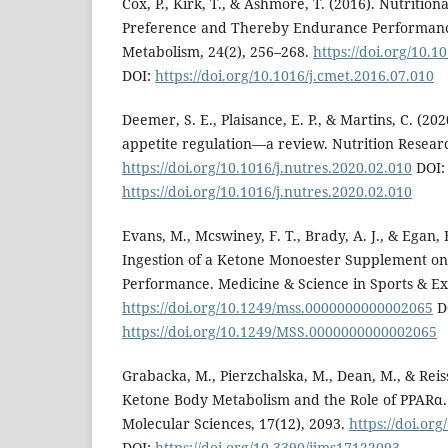
Cox, P., Kirk, T., & Ashmore, T. (2016). Nutritiona
Preference and Thereby Endurance Performance 
Metabolism, 24(2), 256–268.
https://doi.org/10.1
DOI:
https://doi.org/10.1016/j.cmet.2016.07.010
Deemer, S. E., Plaisance, E. P., & Martins, C. (202
appetite regulation—a review. Nutrition Researc
https://doi.org/10.1016/j.nutres.2020.02.010
DOI:
https://doi.org/10.1016/j.nutres.2020.02.010
Evans, M., Mcswiney, F. T., Brady, A. J., & Egan, 
Ingestion of a Ketone Monoester Supplement o
Performance. Medicine & Science in Sports & Exe
https://doi.org/10.1249/mss.0000000000002065
D
https://doi.org/10.1249/MSS.0000000000002065
Grabacka, M., Pierzchalska, M., Dean, M., & Reiss
Ketone Body Metabolism and the Role of PPARα. 
Molecular Sciences, 17(12), 2093.
https://doi.or
DOI:
https://doi.org/10.3390/ijms17122093