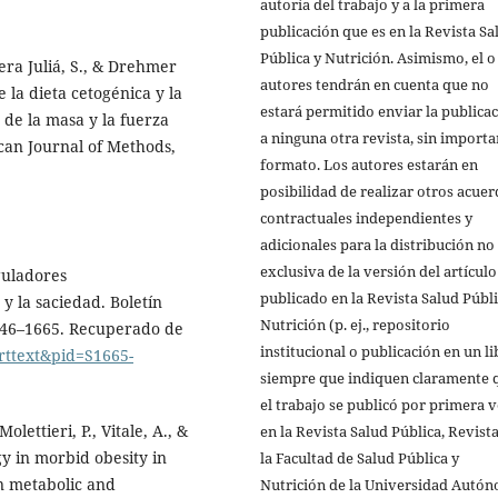
autoría del trabajo y a la primera
publicación que es en la Revista Sa
Pública y Nutrición. Asimismo, el o
ra Juliá, S., & Drehmer
autores tendrán en cuenta que no
 la dieta cetogénica y la
estará permitido enviar la publica
 de la masa y la fuerza
a ninguna otra revista, sin importa
can Journal of Methods,
formato. Los autores estarán en
posibilidad de realizar otros acue
contractuales independientes y
adicionales para la distribución no
exclusiva de la versión del artículo
eguladores
publicado en la Revista Salud Públi
y la saciedad. Boletín
Nutrición (p. ej., repositorio
1146–1665. Recuperado de
institucional o publicación en un li
arttext&pid=S1665-
siempre que indiquen claramente 
el trabajo se publicó por primera 
olettieri, P., Vitale, A., &
en la Revista Salud Pública, Revist
gy in morbid obesity in
la Facultad de Salud Pública y
 on metabolic and
Nutrición de la Universidad Autó