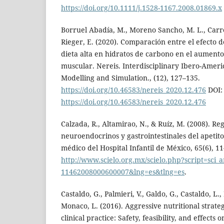
https://doi.org/10.1111/j.1528-1167.2008.01869.x
Borruel Abadía, M., Moreno Sancho, M. L., Carre
Rieger, E. (2020). Comparación entre el efecto de
dieta alta en hidratos de carbono en el aumento
muscular. Nereis. Interdisciplinary Ibero-Ameri
Modelling and Simulation., (12), 127–135.
https://doi.org/10.46583/nereis_2020.12.476
DOI:
https://doi.org/10.46583/nereis_2020.12.476
Calzada, R., Altamirao, N., & Ruíz, M. (2008). R
neuroendocrinos y gastrointestinales del apetito 
médico del Hospital Infantil de México, 65(6), 
http://www.scielo.org.mx/scielo.php?script=sci_
11462008000600007&lng=es&tlng=es
.
Castaldo, G., Palmieri, V., Galdo, G., Castaldo, L., M
Monaco, L. (2016). Aggressive nutritional strate
clinical practice: Safety, feasibility, and effects