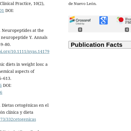
inical Practice, 10(2),
de Nuevo León.
001
DOI:
). Neuropeptides at the
0
4
n neuropeptide Y. Annals
59–80.
doi.org/10.1111/nyas.14179
c diets in weight loss: a
emical aspects of
6–613.
6
DOI:
06
 Dietas cetogénicas en el
ón clínica y dieta
2873/332cetogenicas