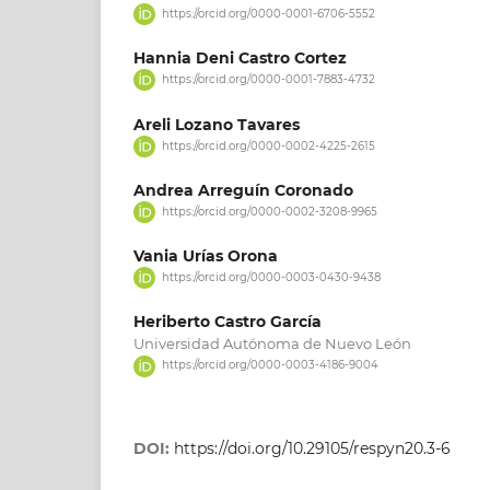
https://orcid.org/0000-0001-6706-5552
Hannia Deni Castro Cortez
https://orcid.org/0000-0001-7883-4732
Areli Lozano Tavares
https://orcid.org/0000-0002-4225-2615
Andrea Arreguín Coronado
https://orcid.org/0000-0002-3208-9965
Vania Urías Orona
https://orcid.org/0000-0003-0430-9438
Heriberto Castro García
Universidad Autónoma de Nuevo León
https://orcid.org/0000-0003-4186-9004
DOI:
https://doi.org/10.29105/respyn20.3-6