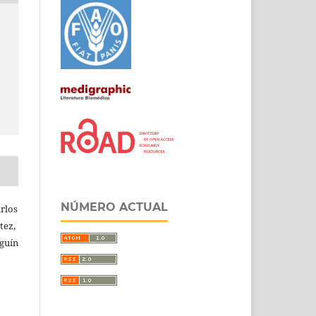
NÚMERO ACTUAL
rlos
tez,
eguín