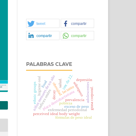
tweet
compartir
compartir
compartir
PALABRAS CLAVE
imc de 22.
niños menores de un año
higiene oral
depresión
salud.
food
sobrepeso
obesidad
ethnic groups
adolescentes
lactante
grasa corporal.
índices orales
placa dentobacteriana
decay
prevalencia
pobreza
exceso de peso
enfermedad periodontal
perceived ideal body weight
fórmulas de peso ideal