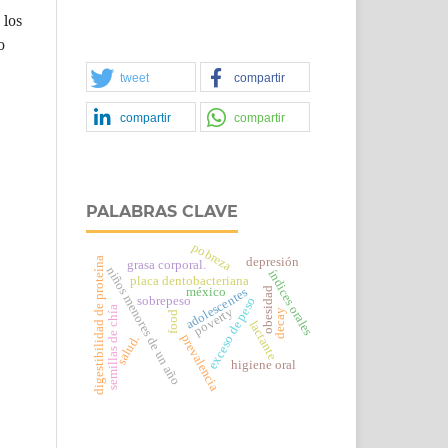
 los
o
tweet
compartir
compartir
compartir
PALABRAS CLAVE
pobreza
depresión
digestibilidad de proteína
grasa corporal.
niños menores de un año
índices orales
placa dentobacteriana
méxico
obesidad
adolescentes
sobrepeso
exceso de peso
semillas de chía
poverty
decay
food
lactante
prevalencia
salud.
higiene oral