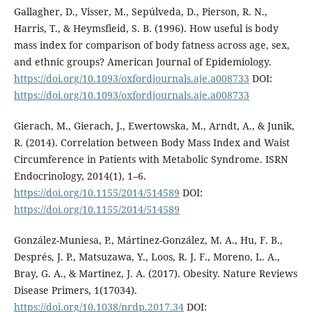
Gallagher, D., Visser, M., Sepúlveda, D., Pierson, R. N.,
Harris, T., & Heymsfieid, S. B. (1996). How useful is body
mass index for comparison of body fatness across age, sex,
and ethnic groups? American Journal of Epidemiology.
https://doi.org/10.1093/oxfordjournals.aje.a008733
DOI:
https://doi.org/10.1093/oxfordjournals.aje.a008733
Gierach, M., Gierach, J., Ewertowska, M., Arndt, A., & Junik,
R. (2014). Correlation between Body Mass Index and Waist
Circumference in Patients with Metabolic Syndrome. ISRN
Endocrinology, 2014(1), 1–6.
https://doi.org/10.1155/2014/514589
DOI:
https://doi.org/10.1155/2014/514589
González-Muniesa, P., Mártinez-González, M. A., Hu, F. B.,
Després, J. P., Matsuzawa, Y., Loos, R. J. F., Moreno, L. A.,
Bray, G. A., & Martinez, J. A. (2017). Obesity. Nature Reviews
Disease Primers, 1(17034).
https://doi.org/10.1038/nrdp.2017.34
DOI: