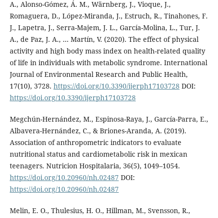
A., Alonso-Gómez, Á. M., Wärnberg, J., Vioque, J.,
Romaguera, D., López-Miranda, J., Estruch, R., Tinahones, F.
J., Lapetra, J., Serra-Majem, J. L., García-Molina, L., Tur, J.
A., de Paz, J. A., … Martín, V. (2020). The effect of physical
activity and high body mass index on health-related quality
of life in individuals with metabolic syndrome. International
Journal of Environmental Research and Public Health,
17(10), 3728.
https://doi.org/10.3390/ijerph17103728
DOI:
https://doi.org/10.3390/ijerph17103728
Megchún-Hernández, M., Espinosa-Raya, J., García-Parra, E.,
Albavera-Hernández, C., & Briones-Aranda, A. (2019).
Association of anthropometric indicators to evaluate
nutritional status and cardiometabolic risk in mexican
teenagers. Nutricion Hospitalaria, 36(5), 1049–1054.
https://doi.org/10.20960/nh.02487
DOI:
https://doi.org/10.20960/nh.02487
Melin, E. O., Thulesius, H. O., Hillman, M., Svensson, R.,