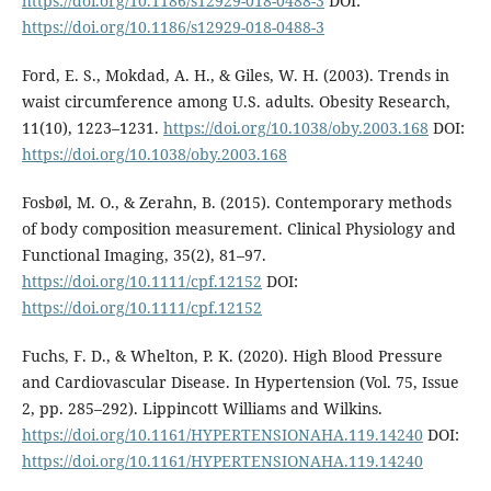
https://doi.org/10.1186/s12929-018-0488-3
DOI:
https://doi.org/10.1186/s12929-018-0488-3
Ford, E. S., Mokdad, A. H., & Giles, W. H. (2003). Trends in
waist circumference among U.S. adults. Obesity Research,
11(10), 1223–1231.
https://doi.org/10.1038/oby.2003.168
DOI:
https://doi.org/10.1038/oby.2003.168
Fosbøl, M. O., & Zerahn, B. (2015). Contemporary methods
of body composition measurement. Clinical Physiology and
Functional Imaging, 35(2), 81–97.
https://doi.org/10.1111/cpf.12152
DOI:
https://doi.org/10.1111/cpf.12152
Fuchs, F. D., & Whelton, P. K. (2020). High Blood Pressure
and Cardiovascular Disease. In Hypertension (Vol. 75, Issue
2, pp. 285–292). Lippincott Williams and Wilkins.
https://doi.org/10.1161/HYPERTENSIONAHA.119.14240
DOI:
https://doi.org/10.1161/HYPERTENSIONAHA.119.14240