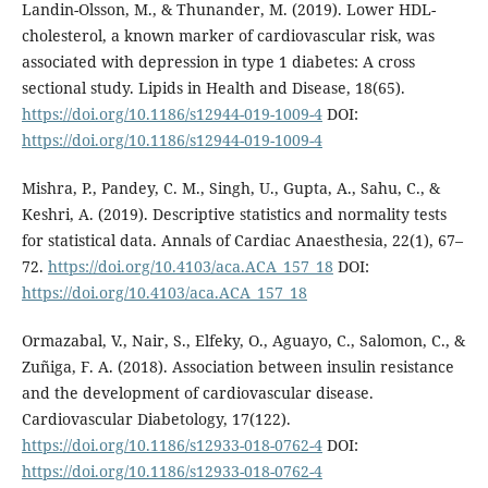
Landin-Olsson, M., & Thunander, M. (2019). Lower HDL-
cholesterol, a known marker of cardiovascular risk, was
associated with depression in type 1 diabetes: A cross
sectional study. Lipids in Health and Disease, 18(65).
https://doi.org/10.1186/s12944-019-1009-4
DOI:
https://doi.org/10.1186/s12944-019-1009-4
Mishra, P., Pandey, C. M., Singh, U., Gupta, A., Sahu, C., &
Keshri, A. (2019). Descriptive statistics and normality tests
for statistical data. Annals of Cardiac Anaesthesia, 22(1), 67–
72.
https://doi.org/10.4103/aca.ACA_157_18
DOI:
https://doi.org/10.4103/aca.ACA_157_18
Ormazabal, V., Nair, S., Elfeky, O., Aguayo, C., Salomon, C., &
Zuñiga, F. A. (2018). Association between insulin resistance
and the development of cardiovascular disease.
Cardiovascular Diabetology, 17(122).
https://doi.org/10.1186/s12933-018-0762-4
DOI:
https://doi.org/10.1186/s12933-018-0762-4