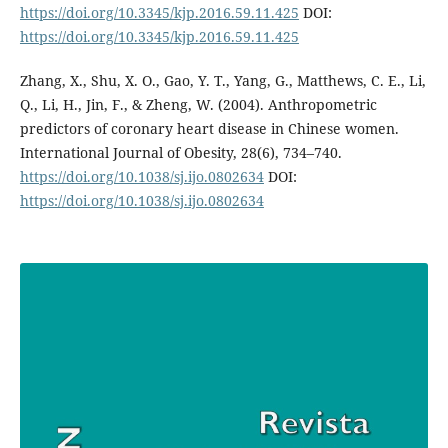
https://doi.org/10.3345/kjp.2016.59.11.425
DOI:
https://doi.org/10.3345/kjp.2016.59.11.425
Zhang, X., Shu, X. O., Gao, Y. T., Yang, G., Matthews, C. E., Li,
Q., Li, H., Jin, F., & Zheng, W. (2004). Anthropometric
predictors of coronary heart disease in Chinese women.
International Journal of Obesity, 28(6), 734–740.
https://doi.org/10.1038/sj.ijo.0802634
DOI:
https://doi.org/10.1038/sj.ijo.0802634