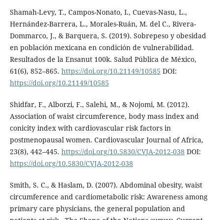
Shamah-Levy, T., Campos-Nonato, I., Cuevas-Nasu, L.,
Hernández-Barrera, L., Morales-Ruán, M. del C., Rivera-
Dommarco, J., & Barquera, S. (2019). Sobrepeso y obesidad
en población mexicana en condición de vulnerabilidad.
Resultados de la Ensanut 100k. Salud Pública de México,
61(6), 852–865.
https://doi.org/10.21149/10585
DOI:
https://doi.org/10.21149/10585
Shidfar, F., Alborzi, F., Salehi, M., & Nojomi, M. (2012).
Association of waist circumference, body mass index and
conicity index with cardiovascular risk factors in
postmenopausal women. Cardiovascular Journal of Africa,
23(8), 442–445.
https://doi.org/10.5830/CVJA-2012-038
DOI:
https://doi.org/10.5830/CVJA-2012-038
Smith, S. C., & Haslam, D. (2007). Abdominal obesity, waist
circumference and cardiometabolic risk: Awareness among
primary care physicians, the general population and