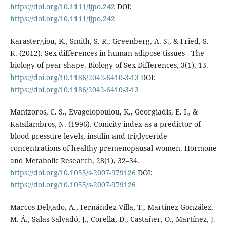
https://doi.org/10.1111/ijpo.242
DOI:
https://doi.org/10.1111/ijpo.242
Karastergiou, K., Smith, S. R., Greenberg, A. S., & Fried, S.
K. (2012). Sex differences in human adipose tissues - The
biology of pear shape. Biology of Sex Differences, 3(1), 13.
https://doi.org/10.1186/2042-6410-3-13
DOI:
https://doi.org/10.1186/2042-6410-3-13
Mantzoros, C. S., Evagelopoulou, K., Georgiadis, E. I., &
Katsilambros, N. (1996). Conicity index as a predictor of
blood pressure levels, insulin and triglyceride
concentrations of healthy premenopausal women. Hormone
and Metabolic Research, 28(1), 32–34.
https://doi.org/10.1055/s-2007-979126
DOI:
https://doi.org/10.1055/s-2007-979126
Marcos-Delgado, A., Fernández-Villa, T., Martínez-González,
M. Á., Salas-Salvadó, J., Corella, D., Castañer, O., Martínez, J.