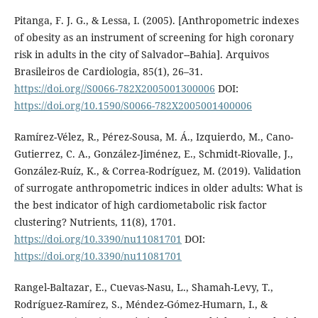
Pitanga, F. J. G., & Lessa, I. (2005). [Anthropometric indexes
of obesity as an instrument of screening for high coronary
risk in adults in the city of Salvador--Bahia]. Arquivos
Brasileiros de Cardiologia, 85(1), 26–31.
https://doi.org//S0066-782X2005001300006
DOI:
https://doi.org/10.1590/S0066-782X2005001400006
Ramírez-Vélez, R., Pérez-Sousa, M. Á., Izquierdo, M., Cano-
Gutierrez, C. A., González-Jiménez, E., Schmidt-Riovalle, J.,
González-Ruíz, K., & Correa-Rodríguez, M. (2019). Validation
of surrogate anthropometric indices in older adults: What is
the best indicator of high cardiometabolic risk factor
clustering? Nutrients, 11(8), 1701.
https://doi.org/10.3390/nu11081701
DOI:
https://doi.org/10.3390/nu11081701
Rangel-Baltazar, E., Cuevas-Nasu, L., Shamah-Levy, T.,
Rodríguez-Ramírez, S., Méndez-Gómez-Humarn, I., &