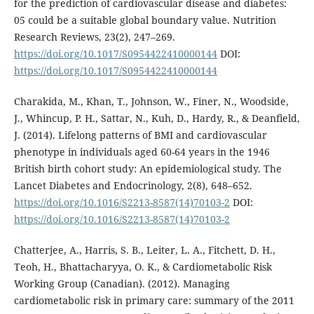
for the prediction of cardiovascular disease and diabetes:
05 could be a suitable global boundary value. Nutrition
Research Reviews, 23(2), 247–269.
https://doi.org/10.1017/S0954422410000144
DOI:
https://doi.org/10.1017/S0954422410000144
Charakida, M., Khan, T., Johnson, W., Finer, N., Woodside,
J., Whincup, P. H., Sattar, N., Kuh, D., Hardy, R., & Deanfield,
J. (2014). Lifelong patterns of BMI and cardiovascular
phenotype in individuals aged 60-64 years in the 1946
British birth cohort study: An epidemiological study. The
Lancet Diabetes and Endocrinology, 2(8), 648–652.
https://doi.org/10.1016/S2213-8587(14)70103-2
DOI:
https://doi.org/10.1016/S2213-8587(14)70103-2
Chatterjee, A., Harris, S. B., Leiter, L. A., Fitchett, D. H.,
Teoh, H., Bhattacharyya, O. K., & Cardiometabolic Risk
Working Group (Canadian). (2012). Managing
cardiometabolic risk in primary care: summary of the 2011