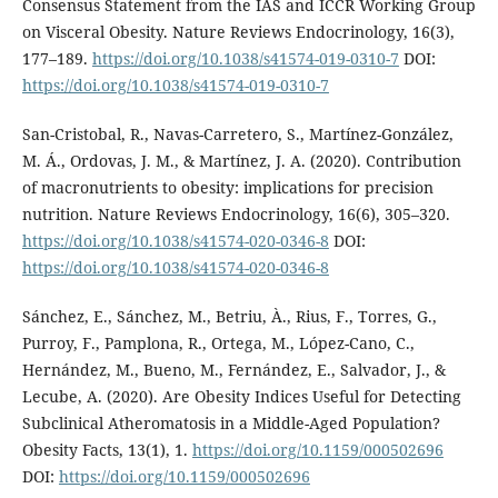
Consensus Statement from the IAS and ICCR Working Group
on Visceral Obesity. Nature Reviews Endocrinology, 16(3),
177–189.
https://doi.org/10.1038/s41574-019-0310-7
DOI:
https://doi.org/10.1038/s41574-019-0310-7
San-Cristobal, R., Navas-Carretero, S., Martínez-González,
M. Á., Ordovas, J. M., & Martínez, J. A. (2020). Contribution
of macronutrients to obesity: implications for precision
nutrition. Nature Reviews Endocrinology, 16(6), 305–320.
https://doi.org/10.1038/s41574-020-0346-8
DOI:
https://doi.org/10.1038/s41574-020-0346-8
Sánchez, E., Sánchez, M., Betriu, À., Rius, F., Torres, G.,
Purroy, F., Pamplona, R., Ortega, M., López-Cano, C.,
Hernández, M., Bueno, M., Fernández, E., Salvador, J., &
Lecube, A. (2020). Are Obesity Indices Useful for Detecting
Subclinical Atheromatosis in a Middle-Aged Population?
Obesity Facts, 13(1), 1.
https://doi.org/10.1159/000502696
DOI:
https://doi.org/10.1159/000502696