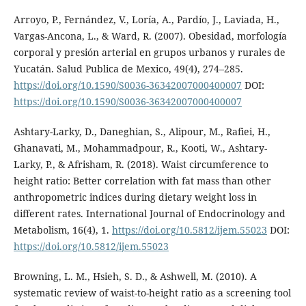
Arroyo, P., Fernández, V., Loría, A., Pardío, J., Laviada, H.,
Vargas-Ancona, L., & Ward, R. (2007). Obesidad, morfología
corporal y presión arterial en grupos urbanos y rurales de
Yucatán. Salud Publica de Mexico, 49(4), 274–285.
https://doi.org/10.1590/S0036-36342007000400007
DOI:
https://doi.org/10.1590/S0036-36342007000400007
Ashtary-Larky, D., Daneghian, S., Alipour, M., Rafiei, H.,
Ghanavati, M., Mohammadpour, R., Kooti, W., Ashtary-
Larky, P., & Afrisham, R. (2018). Waist circumference to
height ratio: Better correlation with fat mass than other
anthropometric indices during dietary weight loss in
different rates. International Journal of Endocrinology and
Metabolism, 16(4), 1.
https://doi.org/10.5812/ijem.55023
DOI:
https://doi.org/10.5812/ijem.55023
Browning, L. M., Hsieh, S. D., & Ashwell, M. (2010). A
systematic review of waist-to-height ratio as a screening tool