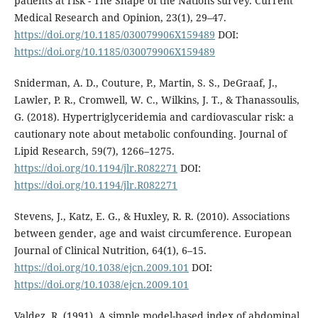
patients at risk - The Shape of the Nations survey. Current
Medical Research and Opinion, 23(1), 29–47.
https://doi.org/10.1185/030079906X159489
DOI:
https://doi.org/10.1185/030079906X159489
Sniderman, A. D., Couture, P., Martin, S. S., DeGraaf, J.,
Lawler, P. R., Cromwell, W. C., Wilkins, J. T., & Thanassoulis,
G. (2018). Hypertriglyceridemia and cardiovascular risk: a
cautionary note about metabolic confounding. Journal of
Lipid Research, 59(7), 1266–1275.
https://doi.org/10.1194/jlr.R082271
DOI:
https://doi.org/10.1194/jlr.R082271
Stevens, J., Katz, E. G., & Huxley, R. R. (2010). Associations
between gender, age and waist circumference. European
Journal of Clinical Nutrition, 64(1), 6–15.
https://doi.org/10.1038/ejcn.2009.101
DOI:
https://doi.org/10.1038/ejcn.2009.101
Valdez, R. (1991). A simple model-based index of abdominal