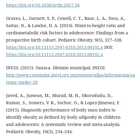
https://doi.org/10.1038/nrdp.2017.34
Graves, L., Garnett, S. P., Cowell, C. T., Baur, L. A., Ness, A.,
Sattar, N., & Lawlor, D. A. (2014). Waist-to-height ratio and
cardiometabolic risk factors in adolescence: Findings from a
prospective birth cohort. Pediatric Obesity, 9(5), 327–338.
https://doi.org/10.1111/j.2047-6310.2013.00192.x
DOI:
https://doi.org/10.1111/j.2047-6310.2013.00192.x
INEGI. (2015). Oaxaca. División municipal. INEGI.
http://www.cuentame.inegi.org.mx/monografias/informacion/oax
tema=me&e=20
Javed, A., Jumean, M., Murad, M. H., Okorodudu, D.,
Kumar, S., Somers, V. K., Sochor, O., & Lopez-Jimenez, F.
(2015). Diagnostic performance of body mass index to
identify obesity as defined by body adiposity in children
and adolescents: A systematic review and meta-analysis.
Pediatric Obesity, 10(3), 234–244.