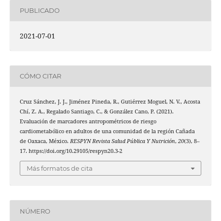
PUBLICADO
2021-07-01
CÓMO CITAR
Cruz Sánchez, J. J., Jiménez Pineda, R., Gutiérrez Moguel, N. V., Acosta
Chí, Z. A., Regalado Santiago, C., & González Cano, P. (2021).
Evaluación de marcadores antropométricos de riesgo
cardiometabólico en adultos de una comunidad de la región Cañada
de Oaxaca, México.
RESPYN Revista Salud Pública Y Nutrición
,
20
(3), 8–
17. https://doi.org/10.29105/respyn20.3-2
Más formatos de cita
NÚMERO