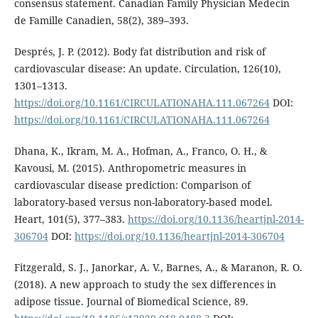
consensus statement. Canadian Family Physician Medecin
de Famille Canadien, 58(2), 389–393.
Després, J. P. (2012). Body fat distribution and risk of
cardiovascular disease: An update. Circulation, 126(10),
1301–1313.
https://doi.org/10.1161/CIRCULATIONAHA.111.067264
DOI:
https://doi.org/10.1161/CIRCULATIONAHA.111.067264
Dhana, K., Ikram, M. A., Hofman, A., Franco, O. H., &
Kavousi, M. (2015). Anthropometric measures in
cardiovascular disease prediction: Comparison of
laboratory-based versus non-laboratory-based model.
Heart, 101(5), 377–383.
https://doi.org/10.1136/heartjnl-2014-
306704
DOI:
https://doi.org/10.1136/heartjnl-2014-306704
Fitzgerald, S. J., Janorkar, A. V., Barnes, A., & Maranon, R. O.
(2018). A new approach to study the sex differences in
adipose tissue. Journal of Biomedical Science, 89.