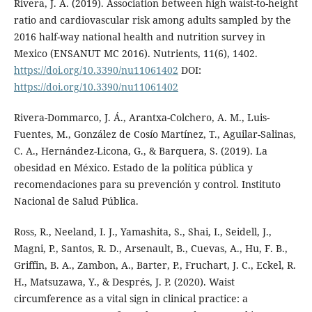
Rivera, J. A. (2019). Association between high waist-to-height
ratio and cardiovascular risk among adults sampled by the
2016 half-way national health and nutrition survey in
Mexico (ENSANUT MC 2016). Nutrients, 11(6), 1402.
https://doi.org/10.3390/nu11061402
DOI:
https://doi.org/10.3390/nu11061402
Rivera-Dommarco, J. Á., Arantxa-Colchero, A. M., Luis-
Fuentes, M., González de Cosío Martínez, T., Aguilar-Salinas,
C. A., Hernández-Licona, G., & Barquera, S. (2019). La
obesidad en México. Estado de la política pública y
recomendaciones para su prevención y control. Instituto
Nacional de Salud Pública.
Ross, R., Neeland, I. J., Yamashita, S., Shai, I., Seidell, J.,
Magni, P., Santos, R. D., Arsenault, B., Cuevas, A., Hu, F. B.,
Griffin, B. A., Zambon, A., Barter, P., Fruchart, J. C., Eckel, R.
H., Matsuzawa, Y., & Després, J. P. (2020). Waist
circumference as a vital sign in clinical practice: a