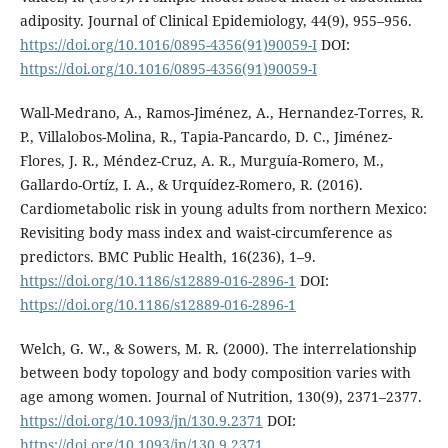
adiposity. Journal of Clinical Epidemiology, 44(9), 955–956.
https://doi.org/10.1016/0895-4356(91)90059-I
DOI:
https://doi.org/10.1016/0895-4356(91)90059-I
Wall-Medrano, A., Ramos-Jiménez, A., Hernandez-Torres, R.
P., Villalobos-Molina, R., Tapia-Pancardo, D. C., Jiménez-
Flores, J. R., Méndez-Cruz, A. R., Murguía-Romero, M.,
Gallardo-Ortíz, I. A., & Urquídez-Romero, R. (2016).
Cardiometabolic risk in young adults from northern Mexico:
Revisiting body mass index and waist-circumference as
predictors. BMC Public Health, 16(236), 1–9.
https://doi.org/10.1186/s12889-016-2896-1
DOI:
https://doi.org/10.1186/s12889-016-2896-1
Welch, G. W., & Sowers, M. R. (2000). The interrelationship
between body topology and body composition varies with
age among women. Journal of Nutrition, 130(9), 2371–2377.
https://doi.org/10.1093/jn/130.9.2371
DOI:
https://doi.org/10.1093/jn/130.9.2371