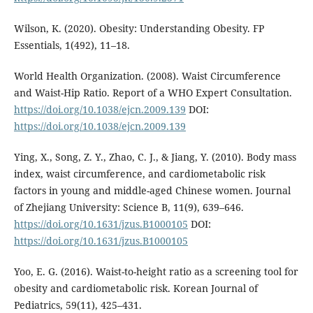
Wilson, K. (2020). Obesity: Understanding Obesity. FP
Essentials, 1(492), 11–18.
World Health Organization. (2008). Waist Circumference
and Waist-Hip Ratio. Report of a WHO Expert Consultation.
https://doi.org/10.1038/ejcn.2009.139
DOI:
https://doi.org/10.1038/ejcn.2009.139
Ying, X., Song, Z. Y., Zhao, C. J., & Jiang, Y. (2010). Body mass
index, waist circumference, and cardiometabolic risk
factors in young and middle-aged Chinese women. Journal
of Zhejiang University: Science B, 11(9), 639–646.
https://doi.org/10.1631/jzus.B1000105
DOI:
https://doi.org/10.1631/jzus.B1000105
Yoo, E. G. (2016). Waist-to-height ratio as a screening tool for
obesity and cardiometabolic risk. Korean Journal of
Pediatrics, 59(11), 425–431.