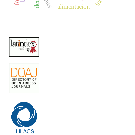
decay
alimentación