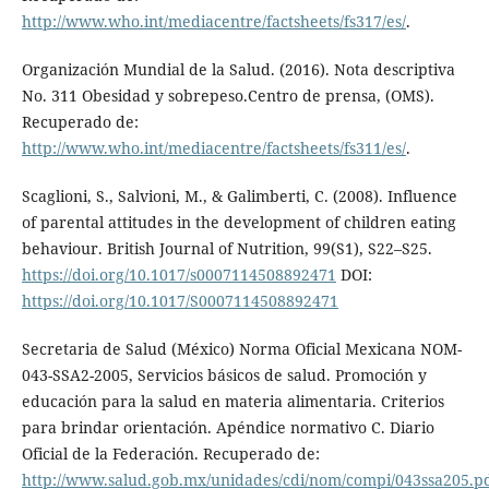
http://www.who.int/mediacentre/factsheets/fs317/es/
.
Organización Mundial de la Salud. (2016). Nota descriptiva
No. 311 Obesidad y sobrepeso.Centro de prensa, (OMS).
Recuperado de:
http://www.who.int/mediacentre/factsheets/fs311/es/
.
Scaglioni, S., Salvioni, M., & Galimberti, C. (2008). Influence
of parental attitudes in the development of children eating
behaviour. British Journal of Nutrition, 99(S1), S22–S25.
https://doi.org/10.1017/s0007114508892471
DOI:
https://doi.org/10.1017/S0007114508892471
Secretaria de Salud (México) Norma Oficial Mexicana NOM-
043-SSA2-2005, Servicios básicos de salud. Promoción y
educación para la salud en materia alimentaria. Criterios
para brindar orientación. Apéndice normativo C. Diario
Oficial de la Federación. Recuperado de:
http://www.salud.gob.mx/unidades/cdi/nom/compi/043ssa205.p