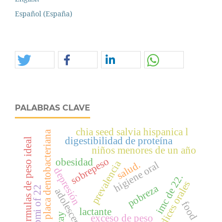
Español (España)
PALABRAS CLAVE
chia seed salvia hispanica l
placa dentobacteriana
digestibilidad de proteína
fórmulas de peso ideal
niños menores de un año
sobrepeso
obesidad
prevalencia
salud.
higiene oral
depresión
imc de 22.
índices orales
pobreza
bmi of 22
adolescentes
food
lactante
exceso de peso