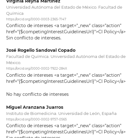
Virginia Reyna Martínez
Universidad Autónoma del Estado de México. Facultad de
Química
https://orcid.org/0000-0003-2365-7147
Conflicto de intereses <a target="_new" class="action"
href="{$competingInterestGuidelinesUrl}">CI Policy</a>
Sin conflicto de intereses.
José Rogelio Sandoval Copado
Facultad de Química. Universidad Autónoma del Estado de
México.
https://orcid.org/0000-0002-7922-284X
Conflicto de intereses <a target="_new" class="action"
href="{$competingInterestGuidelinesUrl}">CI Policy</a>
No hay conflicto de intereses
Miguel Aranzana Juarros
Instituto de Biomedicina. Universidad de León, España
https://orcid.org/0000-0002-9757-0565
Conflicto de intereses <a target="_new" class="action"
href="{$competingInterestGuidelinesUrl}">CI Policy</a>
Sin conflicto de intereses.