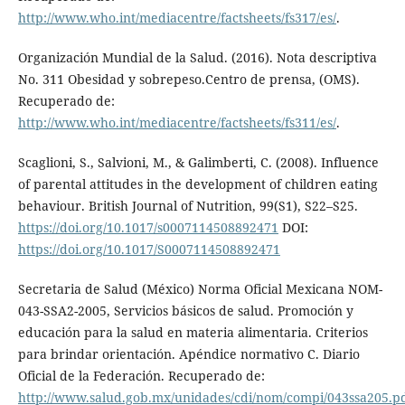
http://www.who.int/mediacentre/factsheets/fs317/es/
.
Organización Mundial de la Salud. (2016). Nota descriptiva
No. 311 Obesidad y sobrepeso.Centro de prensa, (OMS).
Recuperado de:
http://www.who.int/mediacentre/factsheets/fs311/es/
.
Scaglioni, S., Salvioni, M., & Galimberti, C. (2008). Influence
of parental attitudes in the development of children eating
behaviour. British Journal of Nutrition, 99(S1), S22–S25.
https://doi.org/10.1017/s0007114508892471
DOI:
https://doi.org/10.1017/S0007114508892471
Secretaria de Salud (México) Norma Oficial Mexicana NOM-
043-SSA2-2005, Servicios básicos de salud. Promoción y
educación para la salud en materia alimentaria. Criterios
para brindar orientación. Apéndice normativo C. Diario
Oficial de la Federación. Recuperado de:
http://www.salud.gob.mx/unidades/cdi/nom/compi/043ssa205.p