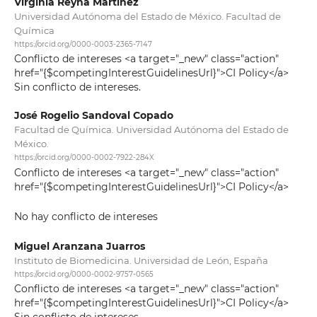
Virginia Reyna Martínez
Universidad Autónoma del Estado de México. Facultad de
Química
https://orcid.org/0000-0003-2365-7147
Conflicto de intereses <a target="_new" class="action"
href="{$competingInterestGuidelinesUrl}">CI Policy</a>
Sin conflicto de intereses.
José Rogelio Sandoval Copado
Facultad de Química. Universidad Autónoma del Estado de
México.
https://orcid.org/0000-0002-7922-284X
Conflicto de intereses <a target="_new" class="action"
href="{$competingInterestGuidelinesUrl}">CI Policy</a>
No hay conflicto de intereses
Miguel Aranzana Juarros
Instituto de Biomedicina. Universidad de León, España
https://orcid.org/0000-0002-9757-0565
Conflicto de intereses <a target="_new" class="action"
href="{$competingInterestGuidelinesUrl}">CI Policy</a>
Sin conflicto de intereses.