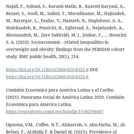
Najafi, F., Soltani, S., Karami Matin, B., Kazemi Karyani, A.,
Rezaei, S., Soofi, M., Salimi, Y., Moradinazar, M., Hajizadeh,
M., Barzegar, L., Pasdar, Y., Hamzeh, B., Haghdoost, A. A.,
Malekzadeh, R., Poustchi, H., Eghtesad, S., Nejatizadeh, A.,
Moosazadeh, M., Zare Sakhvidi, M. J., Joukar, F., … Hosseini,
S. A. (2020). Socioeconomic - related inequalities in
overweight and obesity: findings from the PERSIAN cohort
study. BMC public health, 20(1), 214.
https://doi.org/10.1186/s12889-020-8322-8
DOI:
https://doi.org/10.1186/s12889-020-8322-8
Comisión Económica para América Latina y el Caribe.
(2021). Panorama Social de América Latina 2020. Comisión
Económica para América Latina.
https://repositorio.cepal.org/handle/11362/46687
Oguoma, V.M., Coffee, N.T., Alsharrah, S. Abu-Farha, M., Al-
Refaei, F., Al-Mulla F. & Daniel M. (2021). Prevalence of