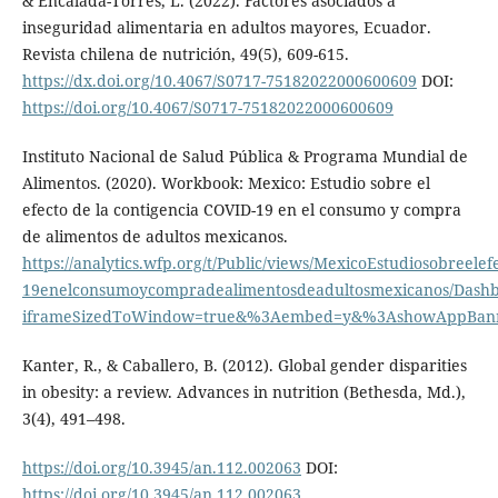
& Encalada-Torres, L. (2022). Factores asociados a
inseguridad alimentaria en adultos mayores, Ecuador.
Revista chilena de nutrición, 49(5), 609-615.
https://dx.doi.org/10.4067/S0717-75182022000600609
DOI:
https://doi.org/10.4067/S0717-75182022000600609
Instituto Nacional de Salud Pública & Programa Mundial de
Alimentos. (2020). Workbook: Mexico: Estudio sobre el
efecto de la contigencia COVID-19 en el consumo y compra
de alimentos de adultos mexicanos.
https://analytics.wfp.org/t/Public/views/MexicoEstudiosobreele
19enelconsumoycompradealimentosdeadultosmexicanos/Dash
iframeSizedToWindow=true&%3Aembed=y&%3AshowAppBanner
Kanter, R., & Caballero, B. (2012). Global gender disparities
in obesity: a review. Advances in nutrition (Bethesda, Md.),
3(4), 491–498.
https://doi.org/10.3945/an.112.002063
DOI:
https://doi.org/10.3945/an.112.002063