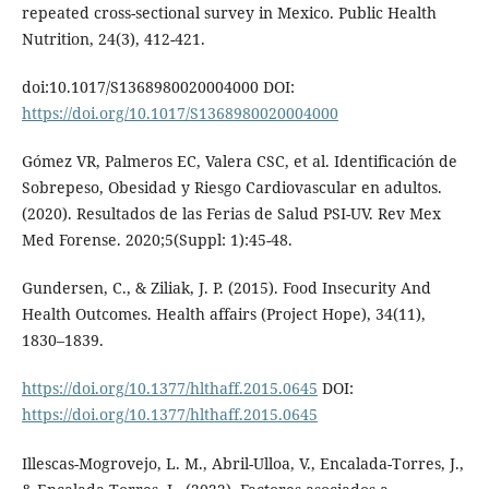
repeated cross-sectional survey in Mexico. Public Health
Nutrition, 24(3), 412-421.
doi:10.1017/S1368980020004000 DOI:
https://doi.org/10.1017/S1368980020004000
Gómez VR, Palmeros EC, Valera CSC, et al. Identificación de
Sobrepeso, Obesidad y Riesgo Cardiovascular en adultos.
(2020). Resultados de las Ferias de Salud PSI-UV. Rev Mex
Med Forense. 2020;5(Suppl: 1):45-48.
Gundersen, C., & Ziliak, J. P. (2015). Food Insecurity And
Health Outcomes. Health affairs (Project Hope), 34(11),
1830–1839.
https://doi.org/10.1377/hlthaff.2015.0645
DOI:
https://doi.org/10.1377/hlthaff.2015.0645
Illescas-Mogrovejo, L. M., Abril-Ulloa, V., Encalada-Torres, J.,