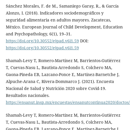
Sánchez Morales, F. de M., Samaniego Garay, R., & García
Alonzo, I. (2018). Indicadores sociodemográficos y
seguridad alimentaria en adultos mayores. Zacatecas,
México. European Journal of Child Development, Education
and Psychopathology, 6(1), 19–31.
https://doi.org/10.30552/ejpad.v6i1.59
DOI:
https://doi.org/10.30552/ejpad.v6i1.59
Shamah-Levy T, Romero-Martínez M, Barrientos-Gutiérrez
T, Cuevas-Nasu L, Bautista-Arredondo S, Colchero MA,
Gaona-Pineda EB, Lazcano-Ponce E, Martínez-Barnetche J,
Alpuche-Arana C, Rivera-Dommarco J. (2021). Encuesta
Nacional de Salud y Nutrición 2020 sobre Covid-19.
Resultados nacionales.
https://ensanut.insp.mx/encuestas/ensanutcontinua2020/docto
Shamah-Levy T, Romero-Martínez M, Barrientos-Gutiérrez
T, Cuevas-Nasu L, Bautista-Arredondo S, Colchero MA,
Gaona-Pineda EB, Lazcano-Ponce E, Martínez-Barnetche J,