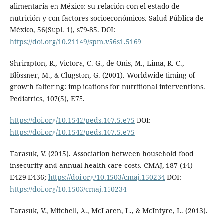
alimentaria en México: su relación con el estado de
nutrición y con factores socioeconómicos. Salud Pública de
México, 56(Supl. 1), s79-85. DOI:
https://doi.org/10.21149/spm.v56s1.5169
Shrimpton, R., Victora, C. G., de Onis, M., Lima, R. C.,
Blössner, M., & Clugston, G. (2001). Worldwide timing of
growth faltering: implications for nutritional interventions.
Pediatrics, 107(5), E75.
https://doi.org/10.1542/peds.107.5.e75
DOI:
https://doi.org/10.1542/peds.107.5.e75
Tarasuk, V. (2015). Association between household food
insecurity and annual health care costs. CMAJ, 187 (14)
E429-E436;
https://doi.org/10.1503/cmaj.150234
DOI:
https://doi.org/10.1503/cmaj.150234
Tarasuk, V., Mitchell, A., McLaren, L., & McIntyre, L. (2013).