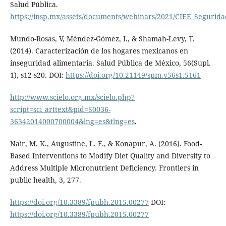
Salud Pública.
https://insp.mx/assets/documents/webinars/2021/CIEE_Segurida
Mundo-Rosas, V, Méndez-Gómez, I., & Shamah-Levy, T.
(2014). Caracterización de los hogares mexicanos en
inseguridad alimentaria. Salud Pública de México, 56(Supl.
1), s12-s20. DOI:
https://doi.org/10.21149/spm.v56s1.5161
http://www.scielo.org.mx/scielo.php?
script=sci_arttext&pid=S0036-
36342014000700004&lng=es&tlng=es
.
Nair, M. K., Augustine, L. F., & Konapur, A. (2016). Food-
Based Interventions to Modify Diet Quality and Diversity to
Address Multiple Micronutrient Deficiency. Frontiers in
public health, 3, 277.
https://doi.org/10.3389/fpubh.2015.00277
DOI:
https://doi.org/10.3389/fpubh.2015.00277