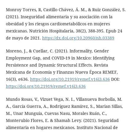
Monroy Torres, R, Castillo Chávez, Á. M., & Ruiz González, S.
(2021). Inseguridad alimentaria y su asociación con la
obesidad y los riesgos cardiometabólicos en mujeres
mexicanas. Nutrición Hospitalaria, 38(2), 388-395. Epub 24
de mayo de 2021.
https://dx.doi.org/10.20960/nh.03389
Moreno, J., & Cuellar, C. (2021). Informality, Gender
Employment Gap, and COVID-19 in Mexico: Identifying
Persistence and Dynamic Structural Effects. Revista
Mexicana de Economía y Finanzas Nueva Época REMEF,
16(3), e636.
https://doi.org/10.21919/remef.v16i3.636
DOI:
https://doi.org/10.21919/remef.v16i3.636
Mundo Rosas, V., Vizuet Vega, N. I., Villanueva Borbolla, M.
A., García Guerra, A., Rodríguez Ramírez, S., Marian Sillas,
M., Unar Munguía, Cuevas Nasu, Morales Ruán, C.,
Monterubio Flores, E. & Shamah Levy. (2021). Seguridad
alimentaria en hogares mexicanos. Instituto Nacional de