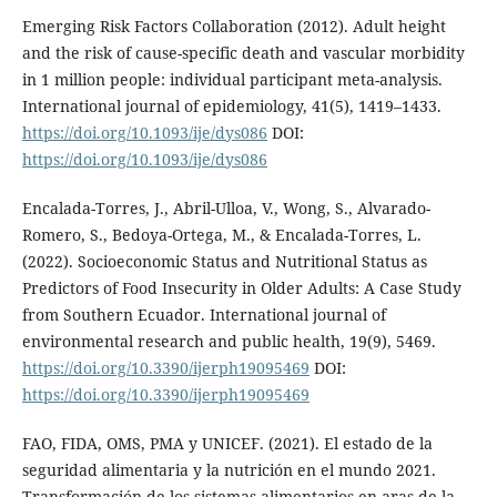
Emerging Risk Factors Collaboration (2012). Adult height
and the risk of cause-specific death and vascular morbidity
in 1 million people: individual participant meta-analysis.
International journal of epidemiology, 41(5), 1419–1433.
https://doi.org/10.1093/ije/dys086
DOI:
https://doi.org/10.1093/ije/dys086
Encalada-Torres, J., Abril-Ulloa, V., Wong, S., Alvarado-
Romero, S., Bedoya-Ortega, M., & Encalada-Torres, L.
(2022). Socioeconomic Status and Nutritional Status as
Predictors of Food Insecurity in Older Adults: A Case Study
from Southern Ecuador. International journal of
environmental research and public health, 19(9), 5469.
https://doi.org/10.3390/ijerph19095469
DOI:
https://doi.org/10.3390/ijerph19095469
FAO, FIDA, OMS, PMA y UNICEF. (2021). El estado de la
seguridad alimentaria y la nutrición en el mundo 2021.
Transformación de los sistemas alimentarios en aras de la