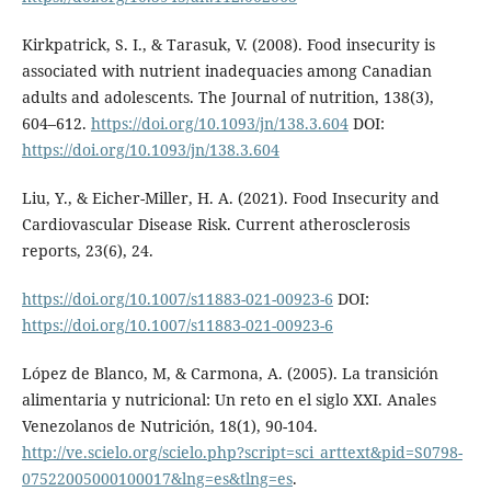
Kirkpatrick, S. I., & Tarasuk, V. (2008). Food insecurity is
associated with nutrient inadequacies among Canadian
adults and adolescents. The Journal of nutrition, 138(3),
604–612.
https://doi.org/10.1093/jn/138.3.604
DOI:
https://doi.org/10.1093/jn/138.3.604
Liu, Y., & Eicher-Miller, H. A. (2021). Food Insecurity and
Cardiovascular Disease Risk. Current atherosclerosis
reports, 23(6), 24.
https://doi.org/10.1007/s11883-021-00923-6
DOI:
https://doi.org/10.1007/s11883-021-00923-6
López de Blanco, M, & Carmona, A. (2005). La transición
alimentaria y nutricional: Un reto en el siglo XXI. Anales
Venezolanos de Nutrición, 18(1), 90-104.
http://ve.scielo.org/scielo.php?script=sci_arttext&pid=S0798-
07522005000100017&lng=es&tlng=es
.