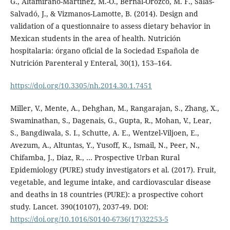
G., Altamirano-Martínez, M.-O., Bernal-Orozco, M. F., Salas-
Salvadó, J., & Vizmanos-Lamotte, B. (2014). Design and
validation of a questionnaire to assess dietary behavior in
Mexican students in the area of health. Nutrición
hospitalaria: órgano oficial de la Sociedad Española de
Nutrición Parenteral y Enteral, 30(1), 153–164.
https://doi.org/10.3305/nh.2014.30.1.7451
Miller, V., Mente, A., Dehghan, M., Rangarajan, S., Zhang, X.,
Swaminathan, S., Dagenais, G., Gupta, R., Mohan, V., Lear,
S., Bangdiwala, S. I., Schutte, A. E., Wentzel-Viljoen, E.,
Avezum, A., Altuntas, Y., Yusoff, K., Ismail, N., Peer, N.,
Chifamba, J., Diaz, R., … Prospective Urban Rural
Epidemiology (PURE) study investigators et al. (2017). Fruit,
vegetable, and legume intake, and cardiovascular disease
and deaths in 18 countries (PURE): a prospective cohort
study. Lancet. 390(10107), 2037-49. DOI:
https://doi.org/10.1016/S0140-6736(17)32253-5