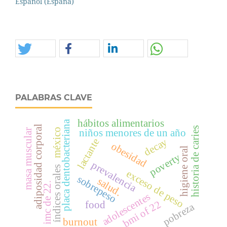
Español (España)
PALABRAS CLAVE
hábitos alimentarios
placa dentobacteriana
adiposidad corporal
historia de caries
méxico
masa muscular
niños menores de un año
decay
lactante
obesidad
higiene oral
poverty
prevalencia
índices orales
exceso de peso
sobrepeso
salud.
imc de 22.
adolescentes
bmi of 22
food
pobreza
burnout