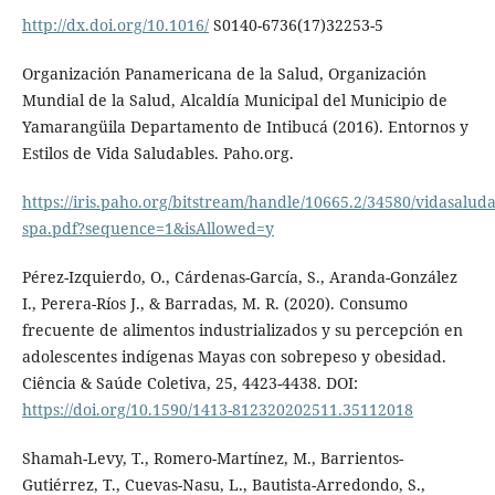
http://dx.doi.org/10.1016/
S0140-6736(17)32253-5
Organización Panamericana de la Salud, Organización
Mundial de la Salud, Alcaldía Municipal del Municipio de
Yamarangüila Departamento de Intibucá (2016). Entornos y
Estilos de Vida Saludables. Paho.org.
https://iris.paho.org/bitstream/handle/10665.2/34580/vidasalud
spa.pdf?sequence=1&isAllowed=y
Pérez-Izquierdo, O., Cárdenas-García, S., Aranda-González
I., Perera-Ríos J., & Barradas, M. R. (2020). Consumo
frecuente de alimentos industrializados y su percepción en
adolescentes indígenas Mayas con sobrepeso y obesidad.
Ciência & Saúde Coletiva, 25, 4423-4438. DOI:
https://doi.org/10.1590/1413-812320202511.35112018
Shamah-Levy, T., Romero-Martínez, M., Barrientos-
Gutiérrez, T., Cuevas-Nasu, L., Bautista-Arredondo, S.,