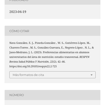
2023-04-19
CÓMO CITAR
Nava González, E. J., Pineda-González , W. S., Gutiérrez-López, M.,
Chavero-Torres , M. S., González-Guevara, E., Negrete-López , N. L., &
Jasso-Medrano, J. L. (2023). Preferencias alimentarias en alumnos
universitarios del área de nutrición: estudio transversal.
RESPYN
Revista Salud Pública Y Nutrición
,
22
(2), 42–46.
https://doi.org/10.29105/respyn22.2-725
Más formatos de cita
NÚMERO