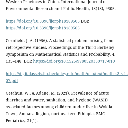
Western Provinces in China. International Journal of
Environmental Research and Public Health, 18(18), 9505.
https://doi.org/10.3390/ijerph18189505
DOI:
https://doi.org/10.3390/ijerph18189505
Cornfield, J. A. (1956). A statistical problem arising from
retrospective studies. Proceedings of the Third Berkeley
Symposium on Mathematical Statistics and Probability, 4,
135–148. DOI:
https://doi.org/10.1525/9780520350717-010
https://digitalassets.lib.berkeley.edu/math/ucb/text/math_s3_v4_a
07.pdf
Getahun, W., & Adane, M. (2021). Prevalence of acute
diarrhea and water, sanitation, and hygiene (WASH)
associated factors among children under five in Woldia
Town, Amhara Region, northeastern Ethiopia. BMC
Pediatrics, 21(1).