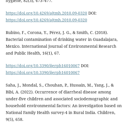
hygiene, 82(3), 473–477.
https://doi.org/10.4269/ajtmh.2010.09-0320
DOI:
https://doi.org/10.4269/ajtmh.2010.09-0320
Rubino, F., Corona, Y., Pérez, J. G., & Smith, C. (2018).
Bacterial contamination of drinking water in Guadalajara,
Mexico. International Journal of Environmental Research
and Public Health, 16(1), 67.
https://doi.org/10.3390/ijerph16010067
DOI:
https://doi.org/10.3390/ijerph16010067
Saha, J., Mondal, S., Chouhan, P., Hussain, M., Yang, J., &
Bibi, A. (2022). Occurrence of diarrheal disease among
under-five children and associated sociodemographic and
household environmental factors: An investigation based on
National Family Health survey-4 in Rural India. Children,
9(5), 658.