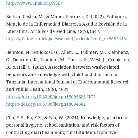
https://www.amai.org/NSE/
Beltrán Castro, M., & Muñoz Pedraza, D. (2022). Enfoque y
Manejo de la Enfermedad Diarreica Aguda: Revisión de la
Literatura. Archivos de Medicina, 18(7),1547.
https://dialnet.unirioja.es/servlet/articulo?codigo=8682446
Bennion, N., Mulokozi, G., Allen, E., Fullmer, M., Kleinhenz,
G., Dearden, K., Linehan, M., Torres, S., West, J., Crookston,
B., & Hall, C. (2021). Association between wash-related
behaviors and knowledge with childhood diarrhea in
Tanzania. International Journal of Environmental Research
and Public Health, 18(9), 4681.
https://doi.org/10.3390/ijerph18094681
DOI:
https://doi.org/10.3390/ijerph18094681
Cha, Y.E., Fu, Y.Z., & Yao, W. (2021). Knowledge, practice of
personal hygiene, school sanitation, and risk factors of
contracting diarrhea among rural students from five