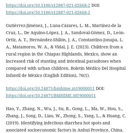
https://doi.org/10.1186/s12887-021-02668-2
DOI:
https://doi.org/10.1186/s12887-021-02668-2
Gutiérrez-Jiménez, J., Luna-Cázares, L. M., Martínez-de la
Cruz, L., De Aquino-López, J. A., Sandoval-Gómez, D., León-
Ortiz, A. T., Hernández-Shilón, J. A., Constantino-Jonapa, L.
A., Matamoros, W. A., & Vidal, J. E. (2023). Children from a
rural region in the Chiapas Highlands, Mexico, show an
increased risk of stunting and intestinal parasitoses when
compared with urban children. Boletín Médico Del Hospital
Infantil de México (English Edition), 76(1).
https://doi.org/10.24875/bmhime.m19000051
DOI:
https://doi.org/10.24875/BMHIME.M19000051
Hao, Y., Zhang, N., Wu, J., Su, B., Gong, L., Ma, W., Hou, S.,
Zhang, J., Song, D., Liao, W., Zhong, S., Yang, L., & Huang, C.
(2019). Identifying infectious diarrhea hot spots and
associated socioeconomic factors in Anhui Province, China.