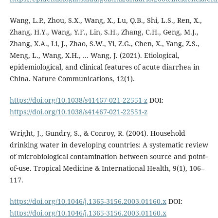
Wang, L.P., Zhou, S.X., Wang, X., Lu, Q.B., Shi, L.S., Ren, X.,
Zhang, H.Y., Wang, Y.F., Lin, S.H., Zhang, C.H., Geng, M.J.,
Zhang, X.A., Li, J., Zhao, S.W., Yi, Z.G., Chen, X., Yang, Z.S.,
Meng, L., Wang, X.H., … Wang, J. (2021). Etiological,
epidemiological, and clinical features of acute diarrhea in
China. Nature Communications, 12(1).
https://doi.org/10.1038/s41467-021-22551-z
DOI:
https://doi.org/10.1038/s41467-021-22551-z
Wright, J., Gundry, S., & Conroy, R. (2004). Household
drinking water in developing countries: A systematic review
of microbiological contamination between source and point‐
of‐use. Tropical Medicine & International Health, 9(1), 106–
117.
https://doi.org/10.1046/j.1365-3156.2003.01160.x
DOI:
https://doi.org/10.1046/j.1365-3156.2003.01160.x