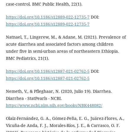
case-control. BMC Public Health, 22(1).
https://doi.org/10.1186/s12889-022-12735-7
DOI:
https://doi.org/10.1186/s12889-022-12735-7
Natnael, T., Lingerew, M., & Adane, M. (2021). Prevalence of
acute diarrhea and associated factors among children
under five in semi-urban areas of northeastern Ethiopia.
BMC Pediatrics, 21(1).
https://doi.org/10.1186/s12887-021-02762-5
DOI:
https://doi.org/10.1186/s12887-021-02762-5
Nemeth, V., & Pfleghaar, N. (2020, Julio 19). Diarrhea.
Diarrhea - StatPearls - NCBI.
https://www.ncbi.nlm.nih.gov/books/NBK448082/
Olaiz-Fernández, G. A., Gómez-Peña, E. G., Juárez-Flores, A.,
Vicuña-de Anda, F. J., Morales-Ríos, J. E., & Carrasco, O. F.