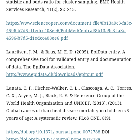
statistic and odds ratio for cluster sampling. BMC Health
Services Research, 11(2), S2–S15.
https://www.scienceopen.com/document_file/8b13a9c3-fa3c-
4596-b7d5-d1edcc408ee6/PubMedCentral/8b13a9c3-fa3c-
4596-b7d5-d1edcc408ee6.pdf
Lauritsen, J. M., & Brus, M. E. D. (2005). EpiData entry. A
comprehensive tool for validated entry and documentation
of data. The EpiData Association.
http://www.epidata.dk/downloads/epitour.pdf
Lanata, C. F., Fischer-Walker, C. L., Olascoaga, A. C., Torres,
C. X., Aryee, M. J., Black, R. E. & Reference Group of the
World Health Organization and UNICEF. (2013). (2013).
Global causes of diarrheal disease mortality in children <5
years of age: A systematic review. PLoS ONE, 8(9).
https://doi.org/10.1371/journal.pone.0072788
DOI:
https://doi.org/10.1371/journal.pone.0072788