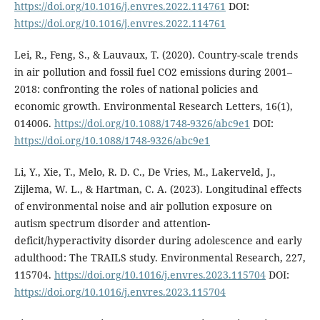
https://doi.org/10.1016/j.envres.2022.114761
DOI:
https://doi.org/10.1016/j.envres.2022.114761
Lei, R., Feng, S., & Lauvaux, T. (2020). Country-scale trends
in air pollution and fossil fuel CO2 emissions during 2001–
2018: confronting the roles of national policies and
economic growth. Environmental Research Letters, 16(1),
014006.
https://doi.org/10.1088/1748-9326/abc9e1
DOI:
https://doi.org/10.1088/1748-9326/abc9e1
Li, Y., Xie, T., Melo, R. D. C., De Vries, M., Lakerveld, J.,
Zijlema, W. L., & Hartman, C. A. (2023). Longitudinal effects
of environmental noise and air pollution exposure on
autism spectrum disorder and attention-
deficit/hyperactivity disorder during adolescence and early
adulthood: The TRAILS study. Environmental Research, 227,
115704.
https://doi.org/10.1016/j.envres.2023.115704
DOI:
https://doi.org/10.1016/j.envres.2023.115704