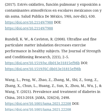
(2017). Estrés oxidativo, función pulmonar y exposición a
contaminantes atmosféricos en escolares mexicanos con y
sin asma. Salud Publica De México, 59(6, nov-dic), 630.
https://doi.org/10.21149/7988
DOI:
https://doi.org/10.21149/7988
Rundell, K. W., & Caviston, R. (2008). Ultrafine and fine
particulate matter inhalation decreases exercise
performance in healthy subjects. The Journal of Strength
and Conditioning Research, 22(1), 2–5.
https://doi.org/10.1519/jsc.0b013e31815ef98b
DOI:
https://doi.org/10.1519/JSC.0b013e31815ef98b
Wang, L., Peng, W., Zhao, Z., Zhang, M., Shi, Z., Song, Z.,
Zhang, X., Chun, L., Huang, Z., Sun, X., Zhou, M., Wu, J., &
Wang, Y. (2021). Prevalence and treatment of diabetes in
China, 2013-2018. JAMA, 326(24), 2498.
https://doi.org/10.1001/jama.2021.22208
DOI:
https://doi.org/10.1001/jama.2021.22208