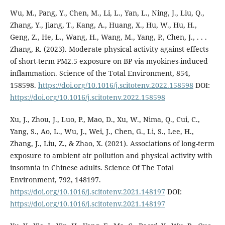
Wu, M., Pang, Y., Chen, M., Li, L., Yan, L., Ning, J., Liu, Q.,
Zhang, Y., Jiang, T., Kang, A., Huang, X., Hu, W., Hu, H.,
Geng, Z., He, L., Wang, H., Wang, M., Yang, P., Chen, J., . . .
Zhang, R. (2023). Moderate physical activity against effects
of short-term PM2.5 exposure on BP via myokines-induced
inflammation. Science of the Total Environment, 854,
158598.
https://doi.org/10.1016/j.scitotenv.2022.158598
DOI:
https://doi.org/10.1016/j.scitotenv.2022.158598
Xu, J., Zhou, J., Luo, P., Mao, D., Xu, W., Nima, Q., Cui, C.,
Yang, S., Ao, L., Wu, J., Wei, J., Chen, G., Li, S., Lee, H.,
Zhang, J., Liu, Z., & Zhao, X. (2021). Associations of long-term
exposure to ambient air pollution and physical activity with
insomnia in Chinese adults. Science Of The Total
Environment, 792, 148197.
https://doi.org/10.1016/j.scitotenv.2021.148197
DOI:
https://doi.org/10.1016/j.scitotenv.2021.148197