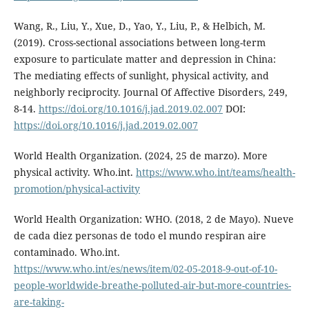
Wang, R., Liu, Y., Xue, D., Yao, Y., Liu, P., & Helbich, M.
(2019). Cross-sectional associations between long-term
exposure to particulate matter and depression in China:
The mediating effects of sunlight, physical activity, and
neighborly reciprocity. Journal Of Affective Disorders, 249,
8-14.
https://doi.org/10.1016/j.jad.2019.02.007
DOI:
https://doi.org/10.1016/j.jad.2019.02.007
World Health Organization. (2024, 25 de marzo). More
physical activity. Who.int.
https://www.who.int/teams/health-
promotion/physical-activity
World Health Organization: WHO. (2018, 2 de Mayo). Nueve
de cada diez personas de todo el mundo respiran aire
contaminado. Who.int.
https://www.who.int/es/news/item/02-05-2018-9-out-of-10-
people-worldwide-breathe-polluted-air-but-more-countries-
are-taking-