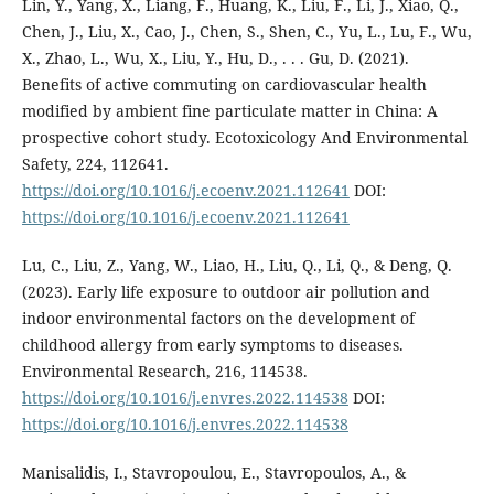
Lin, Y., Yang, X., Liang, F., Huang, K., Liu, F., Li, J., Xiao, Q.,
Chen, J., Liu, X., Cao, J., Chen, S., Shen, C., Yu, L., Lu, F., Wu,
X., Zhao, L., Wu, X., Liu, Y., Hu, D., . . . Gu, D. (2021).
Benefits of active commuting on cardiovascular health
modified by ambient fine particulate matter in China: A
prospective cohort study. Ecotoxicology And Environmental
Safety, 224, 112641.
https://doi.org/10.1016/j.ecoenv.2021.112641
DOI:
https://doi.org/10.1016/j.ecoenv.2021.112641
Lu, C., Liu, Z., Yang, W., Liao, H., Liu, Q., Li, Q., & Deng, Q.
(2023). Early life exposure to outdoor air pollution and
indoor environmental factors on the development of
childhood allergy from early symptoms to diseases.
Environmental Research, 216, 114538.
https://doi.org/10.1016/j.envres.2022.114538
DOI:
https://doi.org/10.1016/j.envres.2022.114538
Manisalidis, I., Stavropoulou, E., Stavropoulos, A., &