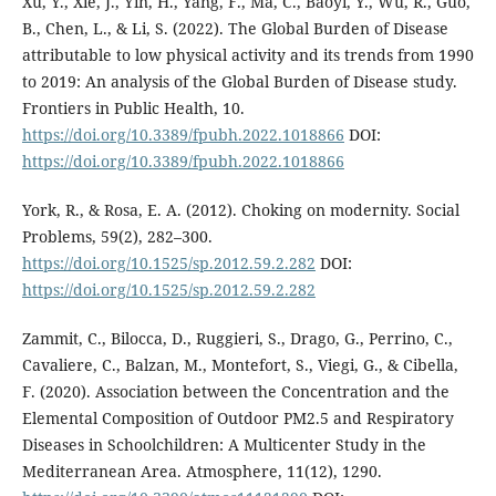
Xu, Y., Xie, J., Yin, H., Yang, F., Ma, C., Baoyi, Y., Wu, R., Guo,
B., Chen, L., & Li, S. (2022). The Global Burden of Disease
attributable to low physical activity and its trends from 1990
to 2019: An analysis of the Global Burden of Disease study.
Frontiers in Public Health, 10.
https://doi.org/10.3389/fpubh.2022.1018866
DOI:
https://doi.org/10.3389/fpubh.2022.1018866
York, R., & Rosa, E. A. (2012). Choking on modernity. Social
Problems, 59(2), 282–300.
https://doi.org/10.1525/sp.2012.59.2.282
DOI:
https://doi.org/10.1525/sp.2012.59.2.282
Zammit, C., Bilocca, D., Ruggieri, S., Drago, G., Perrino, C.,
Cavaliere, C., Balzan, M., Montefort, S., Viegi, G., & Cibella,
F. (2020). Association between the Concentration and the
Elemental Composition of Outdoor PM2.5 and Respiratory
Diseases in Schoolchildren: A Multicenter Study in the
Mediterranean Area. Atmosphere, 11(12), 1290.