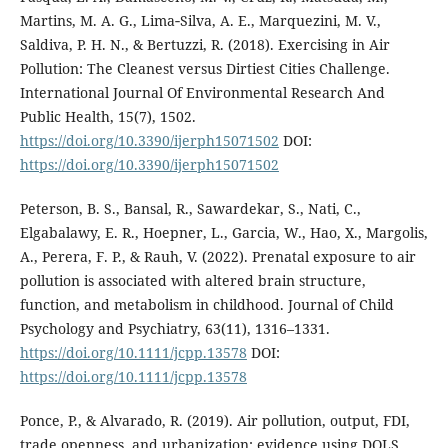
Martins, M. A. G., Lima‐Silva, A. E., Marquezini, M. V.,
Saldiva, P. H. N., & Bertuzzi, R. (2018). Exercising in Air
Pollution: The Cleanest versus Dirtiest Cities Challenge.
International Journal Of Environmental Research And
Public Health, 15(7), 1502.
https://doi.org/10.3390/ijerph15071502
DOI:
https://doi.org/10.3390/ijerph15071502
Peterson, B. S., Bansal, R., Sawardekar, S., Nati, C.,
Elgabalawy, E. R., Hoepner, L., Garcia, W., Hao, X., Margolis,
A., Perera, F. P., & Rauh, V. (2022). Prenatal exposure to air
pollution is associated with altered brain structure,
function, and metabolism in childhood. Journal of Child
Psychology and Psychiatry, 63(11), 1316–1331.
https://doi.org/10.1111/jcpp.13578
DOI:
https://doi.org/10.1111/jcpp.13578
Ponce, P., & Alvarado, R. (2019). Air pollution, output, FDI,
trade openness, and urbanization: evidence using DOLS