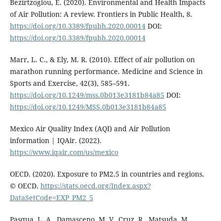
Bezirtzoglou, E. (2020). Environmental and Health Impacts
of Air Pollution: A review. Frontiers in Public Health, 8.
https://doi.org/10.3389/fpubh.2020.00014
DOI:
https://doi.org/10.3389/fpubh.2020.00014
Marr, L. C., & Ely, M. R. (2010). Effect of air pollution on
marathon running performance. Medicine and Science in
Sports and Exercise, 42(3), 585–591.
https://doi.org/10.1249/mss.0b013e3181b84a85
DOI:
https://doi.org/10.1249/MSS.0b013e3181b84a85
Mexico Air Quality Index (AQI) and Air Pollution
information | IQAir. (2022).
https://www.iqair.com/us/mexico
OECD. (2020). Exposure to PM2.5 in countries and regions.
© OECD.
https://stats.oecd.org/Index.aspx?
DataSetCode=EXP_PM2_5
Pasqua, L. A., Damasceno, M. V., Cruz, R., Matsuda, M.,