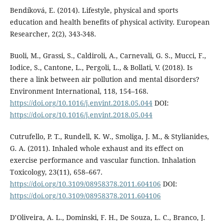
Bendíková, E. (2014). Lifestyle, physical and sports
education and health benefits of physical activity. European
Researcher, 2(2), 343-348.
Buoli, M., Grassi, S., Caldiroli, A., Carnevali, G. S., Mucci, F.,
Iodice, S., Cantone, L., Pergoli, L., & Bollati, V. (2018). Is
there a link between air pollution and mental disorders?
Environment International, 118, 154–168.
https://doi.org/10.1016/j.envint.2018.05.044
DOI:
https://doi.org/10.1016/j.envint.2018.05.044
Cutrufello, P. T., Rundell, K. W., Smoliga, J. M., & Stylianides,
G. A. (2011). Inhaled whole exhaust and its effect on
exercise performance and vascular function. Inhalation
Toxicology, 23(11), 658–667.
https://doi.org/10.3109/08958378.2011.604106
DOI:
https://doi.org/10.3109/08958378.2011.604106
D’Oliveira, A. L., Dominski, F. H., De Souza, L. C., Branco, J.