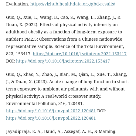
Evaluation.
https://vizhub.healthdata.org/gbd-results/
Guo, Q., Xue, T., Wang, B., Cao, S., Wang, L., Zhang, J., &
Duan, X. (2022). Effects of physical activity intensity on
adulthood obesity as a function of long-term exposure to
ambient PM2.5: Observations from a Chinese nationwide
representative sample. Science of the Total Environment,
823, 153417.
https://doi.org/10.1016/j.scitotenv.2022.153417
DOI:
https://doi.org/10.1016/j.scitotenv.2022.153417
Guo, Q., Zhao, Y., Zhao, J., Bian, M., Qian, L., Xue, T., Zhang,
J., & Duan, X. (2023). Acute change of lung function to short-
term exposure to ambient air pollutants with and without
physical activity: A real-world crossover study.
Environmental Pollution, 316, 120481.
https://doi.org/10.1016/j.envpol.2022.120481
DOI:
https://doi.org/10.1016/j.envpol.2022.120481
Jayadipraja, E. A., Daud, A., Assegaf, A. H., & Maming.