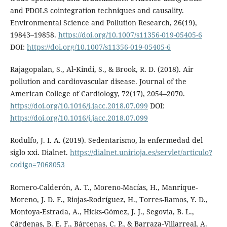
and PDOLS cointegration techniques and causality.
Environmental Science and Pollution Research, 26(19),
19843–19858.
https://doi.org/10.1007/s11356-019-05405-6
DOI:
https://doi.org/10.1007/s11356-019-05405-6
Rajagopalan, S., Al‐Kindi, S., & Brook, R. D. (2018). Air
pollution and cardiovascular disease. Journal of the
American College of Cardiology, 72(17), 2054–2070.
https://doi.org/10.1016/j.jacc.2018.07.099
DOI:
https://doi.org/10.1016/j.jacc.2018.07.099
Rodulfo, J. I. A. (2019). Sedentarismo, la enfermedad del
siglo xxi. Dialnet.
https://dialnet.unirioja.es/servlet/articulo?
codigo=7068053
Romero-Calderón, A. T., Moreno-Macías, H., Manrique-
Moreno, J. D. F., Riojas-Rodríguez, H., Torres-Ramos, Y. D.,
Montoya-Estrada, A., Hicks-Gómez, J. J., Segovia, B. L.,
Cárdenas, B. E. F., Bárcenas, C. P., & Barraza‐Villarreal, A.