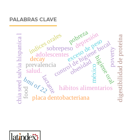
PALABRAS CLAVE
pobreza
depresión
índices orales
chia seed salvia hispanica l
digestibilidad de proteína
exceso de peso
control de higiene bucal
sobrepeso
poverty
adolescentes
higiene oral
decay
obesidad
prevalencia
méxico
salud.
lactante
bmi of 22
hábitos alimentarios
food
placa dentobacteriana