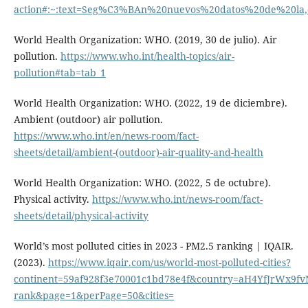
action#:~:text=Seg%C3%BAn%20nuevos%20datos%20de%20l
World Health Organization: WHO. (2019, 30 de julio). Air
pollution.
https://www.who.int/health-topics/air-
pollution#tab=tab_1
World Health Organization: WHO. (2022, 19 de diciembre).
Ambient (outdoor) air pollution.
https://www.who.int/en/news-room/fact-
sheets/detail/ambient-(outdoor)-air-quality-and-health
World Health Organization: WHO. (2022, 5 de octubre).
Physical activity.
https://www.who.int/news-room/fact-
sheets/detail/physical-activity
World’s most polluted cities in 2023 - PM2.5 ranking | IQAIR.
(2023).
https://www.iqair.com/us/world-most-polluted-cities?
continent=59af928f3e70001c1bd78e4f&country=aH4YfJrWx9fv
rank&page=1&perPage=50&cities=