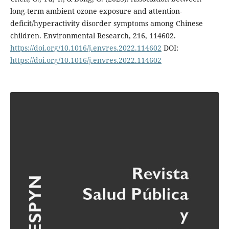
long-term ambient ozone exposure and attention-
deficit/hyperactivity disorder symptoms among Chinese
children. Environmental Research, 216, 114602.
https://doi.org/10.1016/j.envres.2022.114602
DOI:
https://doi.org/10.1016/j.envres.2022.114602