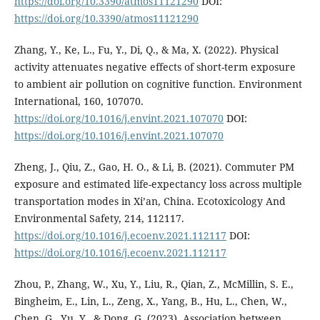
https://doi.org/10.3390/atmos11121290
DOI:
https://doi.org/10.3390/atmos11121290
Zhang, Y., Ke, L., Fu, Y., Di, Q., & Ma, X. (2022). Physical
activity attenuates negative effects of short-term exposure
to ambient air pollution on cognitive function. Environment
International, 160, 107070.
https://doi.org/10.1016/j.envint.2021.107070
DOI:
https://doi.org/10.1016/j.envint.2021.107070
Zheng, J., Qiu, Z., Gao, H. O., & Li, B. (2021). Commuter PM
exposure and estimated life-expectancy loss across multiple
transportation modes in Xi’an, China. Ecotoxicology And
Environmental Safety, 214, 112117.
https://doi.org/10.1016/j.ecoenv.2021.112117
DOI:
https://doi.org/10.1016/j.ecoenv.2021.112117
Zhou, P., Zhang, W., Xu, Y., Liu, R., Qian, Z., McMillin, S. E.,
Bingheim, E., Lin, L., Zeng, X., Yang, B., Hu, L., Chen, W.,
Chen, G., Yu, Y., & Dong, G. (2023). Association between