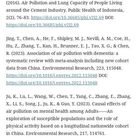
(2016). Air Pollution and Lung Capacity of People Living
around the Cement Industry. Public Health of Indonesia,
2(2), 76–83.
https://doi.org/10.36685/phi.v2i2.69
DOI:
https://doi.org/10.36685/phi.v2i2.69
Jing, T., Chen, A., He, F., Shipley, M. J., Nevill, A. M., Coe, H.,
Hu, Z., Zhang, T., Kan, H., Brunner, E. J., Tao, X. G., & Chen,
R. (2023). Association of air pollution with dementia: a
systematic review with meta-analysis including new cohort
data from China. Environmental Research, 223, 115048.
https://doi.org/10.1016/j.envres.2022.115048
DOI:
https://doi.org/10.1016/j.envres.2022.115048
Ju, K., Lu, L., Wang, W., Chen, T., Yang, C., Zhang, E., Zhang,
X., Li, S., Song, J., Ju, K., & Guo, Y. (2023). Causal effects of
air pollution on mental health among Adults——An
exploration of susceptible populations and the role of
physical activity based on a longitudinal nationwide cohort
in China. Environmental Research, 217, 114761.