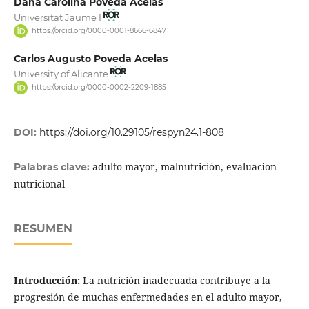
Dana Carolina Poveda Acelas
Universitat Jaume I
https://orcid.org/0000-0001-8666-6847
Carlos Augusto Poveda Acelas
University of Alicante
https://orcid.org/0000-0002-2209-1885
DOI:
https://doi.org/10.29105/respyn24.1-808
adulto mayor, malnutrición, evaluacion
Palabras clave:
nutricional
RESUMEN
Introducción:
La nutrición inadecuada contribuye a la
progresión de muchas enfermedades en el adulto mayor,