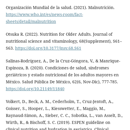
Organización Mundial de la salud. (2021). Malnutrición.
https://www.who.int/es/news-room/fact-
sheets/detail/malnutrition
Otsuka R. (2022). Nutrition for Older Adults. Journal of
nutritional science and vitaminology, 68(Supplement), S61–
S63.
https://doi.org/10.3177/jnsv.68.S61
Salinas-Rodríguez, A., De la Cruz-Góngora, V., & Manrique-
Espinoza, B. (2020). Condiciones de salud, síndromes
geriátricos y estado nutricional de los adultos mayores en
México. Salud Pública De México, 62(6, Nov-Dic), 777-785.
https://doi.org/10.21149/11840
Volkert, D., Beck, A. M., Cederholm, T., Cruz-Jentoft, A.,
Goisser, S., Hooper, L., Kiesswetter, E., Maggio, M.,
Raynaud-Simon, A., Sieber, C. C., Sobotka, L., van Asselt, D.,
Wirth, R., & Bischoff, S. C. (2019). ESPEN guideline on
clinical nutrition and hydration in geriatrics. Clinical