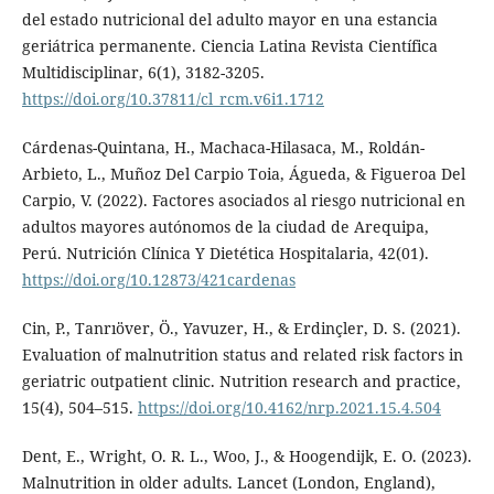
del estado nutricional del adulto mayor en una estancia
geriátrica permanente. Ciencia Latina Revista Científica
Multidisciplinar, 6(1), 3182-3205.
https://doi.org/10.37811/cl_rcm.v6i1.1712
Cárdenas-Quintana, H., Machaca-Hilasaca, M., Roldán-
Arbieto, L., Muñoz Del Carpio Toia, Águeda, & Figueroa Del
Carpio, V. (2022). Factores asociados al riesgo nutricional en
adultos mayores autónomos de la ciudad de Arequipa,
Perú. Nutrición Clínica Y Dietética Hospitalaria, 42(01).
https://doi.org/10.12873/421cardenas
Cin, P., Tanrıöver, Ö., Yavuzer, H., & Erdinçler, D. S. (2021).
Evaluation of malnutrition status and related risk factors in
geriatric outpatient clinic. Nutrition research and practice,
15(4), 504–515.
https://doi.org/10.4162/nrp.2021.15.4.504
Dent, E., Wright, O. R. L., Woo, J., & Hoogendijk, E. O. (2023).
Malnutrition in older adults. Lancet (London, England),