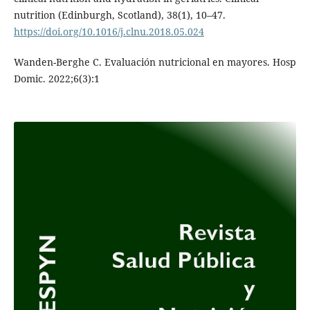
nutrition (Edinburgh, Scotland), 38(1), 10–47.
https://doi.org/10.1016/j.clnu.2018.05.024
Wanden-Berghe C. Evaluación nutricional en mayores. Hosp
Domic. 2022;6(3):1