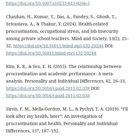
https://doi.org/10.1007/s10212-015-0266-5
Chauhan, H., Kumar, Y., Das, A., Pandey, S., Ghosh, T.,
Srivastava, A., & Thakur, Y. (2024). Health-related
procrastination, occupational stress, and job insecurity
among private school teachers. Mind and Society, 13(2), 25–
32.
https://doi.org/10.56011/mind-mri-132-20244
DOI:
https://doi.org/10.56011/mind-mri-132-20244
Kim, K. R., & Seo, E. H. (2015). The relationship between
procrastination and academic performance: A meta-
analysis. Personality and Individual Differences, 82, 26–33.
https://doi.org/10.1016/j.paid.2015.02.038
DOI:
https://doi.org/10.1016/j.paid.2015.02.038
Sirois, F. M., Melia-Gordon, M. L., & Pychyl, T. A. (2019). “I’ll
look after my health, later”: An investigation of
procrastination and health. Personality and Individual
Differences, 137, 187–192.