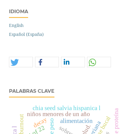
IDIOMA
English
Español (España)
PALABRAS CLAVE
chia seed salvia hispanica l
niños menores de un año
burnout
decay
alimentación
salud.
bmi of 22
sobrepeso