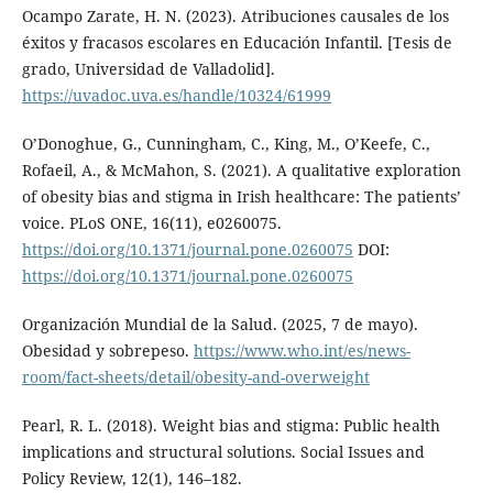
Ocampo Zarate, H. N. (2023). Atribuciones causales de los
éxitos y fracasos escolares en Educación Infantil. [Tesis de
grado, Universidad de Valladolid].
https://uvadoc.uva.es/handle/10324/61999
O’Donoghue, G., Cunningham, C., King, M., O’Keefe, C.,
Rofaeil, A., & McMahon, S. (2021). A qualitative exploration
of obesity bias and stigma in Irish healthcare: The patients’
voice. PLoS ONE, 16(11), e0260075.
https://doi.org/10.1371/journal.pone.0260075
DOI:
https://doi.org/10.1371/journal.pone.0260075
Organización Mundial de la Salud. (2025, 7 de mayo).
Obesidad y sobrepeso.
https://www.who.int/es/news-
room/fact-sheets/detail/obesity-and-overweight
Pearl, R. L. (2018). Weight bias and stigma: Public health
implications and structural solutions. Social Issues and
Policy Review, 12(1), 146–182.