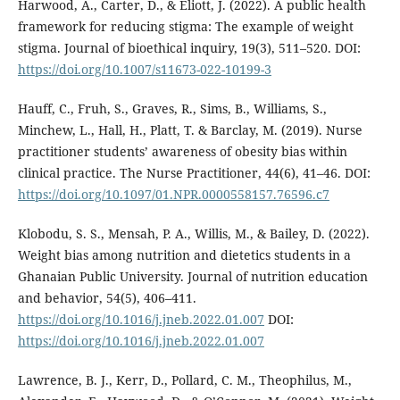
Harwood, A., Carter, D., & Eliott, J. (2022). A public health
framework for reducing stigma: The example of weight
stigma. Journal of bioethical inquiry, 19(3), 511–520. DOI:
https://doi.org/10.1007/s11673-022-10199-3
Hauff, C., Fruh, S., Graves, R., Sims, B., Williams, S.,
Minchew, L., Hall, H., Platt, T. & Barclay, M. (2019). Nurse
practitioner students’ awareness of obesity bias within
clinical practice. The Nurse Practitioner, 44(6), 41–46. DOI:
https://doi.org/10.1097/01.NPR.0000558157.76596.c7
Klobodu, S. S., Mensah, P. A., Willis, M., & Bailey, D. (2022).
Weight bias among nutrition and dietetics students in a
Ghanaian Public University. Journal of nutrition education
and behavior, 54(5), 406–411.
https://doi.org/10.1016/j.jneb.2022.01.007
DOI:
https://doi.org/10.1016/j.jneb.2022.01.007
Lawrence, B. J., Kerr, D., Pollard, C. M., Theophilus, M.,