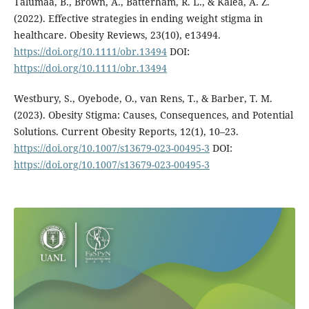
Talumaa, B., Brown, A., Batterham, R. L., & Kalea, A. Z.
(2022). Effective strategies in ending weight stigma in
healthcare. Obesity Reviews, 23(10), e13494.
https://doi.org/10.1111/obr.13494
DOI:
https://doi.org/10.1111/obr.13494
Westbury, S., Oyebode, O., van Rens, T., & Barber, T. M.
(2023). Obesity Stigma: Causes, Consequences, and Potential
Solutions. Current Obesity Reports, 12(1), 10–23.
https://doi.org/10.1007/s13679-023-00495-3
DOI:
https://doi.org/10.1007/s13679-023-00495-3