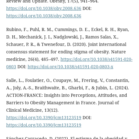
Review and Update. Obesity, 17(5), 941–964.
https://doi.org/10.1038/oby.2008.636
DOI:
https://doi.org/10.1038/oby.2008.636
Rubino, F., Puhl, R. M., Cummings, D. E., Eckel, R. H., Ryan,
D. H., Mechanick, J. I., Nadglowski, J., Ramos Salas, X.,
Schauer, P. R., & Twenefour, D. (2020). Joint international
consensus statement for ending stigma of obesity. Nature
medicine, 26(4), 485–497.
https://doi.org/10.1038/s41591-020-
0803
DOI:
https://doi.org/10.1038/s41591-020-0803-x
Salle, L., Foulatier, O., Coupaye, M., Frering, V., Constantin,
A., Joly, A.-S., Braithwaite, B., Gharbi, F., & Jubin, L. (2024).
ACTION-FRANCE: Insights into Perceptions, Attitudes, and
Barriers to Obesity Management in France. Journal of
Clinical Medicine, 13(12).
https://doi.org/10.3390/jcm13123519
DOI:
https://doi.org/10.3390/jcm13123519
Sánchez-Carracedo, D. (2022). El estigma de la obesidad y