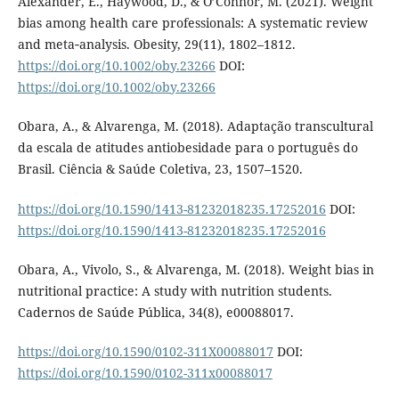
Alexander, E., Haywood, D., & O’Connor, M. (2021). Weight
bias among health care professionals: A systematic review
and meta‐analysis. Obesity, 29(11), 1802–1812.
https://doi.org/10.1002/oby.23266
DOI:
https://doi.org/10.1002/oby.23266
Obara, A., & Alvarenga, M. (2018). Adaptação transcultural
da escala de atitudes antiobesidade para o português do
Brasil. Ciência & Saúde Coletiva, 23, 1507–1520.
https://doi.org/10.1590/1413-81232018235.17252016
DOI:
https://doi.org/10.1590/1413-81232018235.17252016
Obara, A., Vivolo, S., & Alvarenga, M. (2018). Weight bias in
nutritional practice: A study with nutrition students.
Cadernos de Saúde Pública, 34(8), e00088017.
https://doi.org/10.1590/0102-311X00088017
DOI:
https://doi.org/10.1590/0102-311x00088017