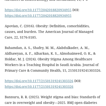
https://doi.org/10.1177/2042018820934955
DOI:
https://doi.org/10.1177/2042018820934955
Apovian, C. (2016). Obesity: Definition, comorbidities,
causes, and burden. The American Journal of Managed
Care, 22, S176-S185.
Bahamdan, A. S., Shafey, M. M., Alabdulkader, A. M.,
Aldhawyan, A. F., Alharkan, K. S., Almohaimeed, O. K., &
Holdar, M. J. (2024). Obesity Stigma Among Healthcare
Workers in a Teaching Hospital in Saudi Arabia. Journal of
Primary Care & Community Health, 15, 21501319241303326.
https://doi.org/10.1177/21501319241303326
DOI:
https://doi.org/10.1177/21501319241303326
Bannuru, R. R. (2025). Weight stigma and bias: Standards of
care in overweight and obesity—2025. BMJ open diabetes