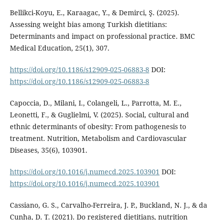
Bellikci-Koyu, E., Karaagac, Y., & Demirci, Ş. (2025).
Assessing weight bias among Turkish dietitians:
Determinants and impact on professional practice. BMC
Medical Education, 25(1), 307.
https://doi.org/10.1186/s12909-025-06883-8
DOI:
https://doi.org/10.1186/s12909-025-06883-8
Capoccia, D., Milani, I., Colangeli, L., Parrotta, M. E.,
Leonetti, F., & Guglielmi, V. (2025). Social, cultural and
ethnic determinants of obesity: From pathogenesis to
treatment. Nutrition, Metabolism and Cardiovascular
Diseases, 35(6), 103901.
https://doi.org/10.1016/j.numecd.2025.103901
DOI:
https://doi.org/10.1016/j.numecd.2025.103901
Cassiano, G. S., Carvalho-Ferreira, J. P., Buckland, N. J., & da
Cunha, D. T. (2021). Do registered dietitians, nutrition