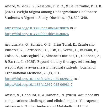
André, W. dos S. S., Resende, T. R. O., & De Carvalho, P. H. B.
(2024). Weight Stigma among Undergraduate Healthcare
Students: A Vignette Study. Obesities, 4(3), 329–340.
https://doi.org/10.3390/obesities4030026
DOI:
https://doi.org/10.3390/obesities4030026
Annunziata, G., Zonzini, G. B., Frias-Toral, E., Zambrano-
Villacres, R., Bertuccioli, A., Sisti, D., Verde, L., Di Pauli, D.,
Colao, A., Muscogiuri, G., Simancas-Racines, D., Gennaro, A.,
& Barrea, L. (2025). Beyond dietary therapy: Addressing
weight stigma awareness in medical students. Journal of
Translational Medicine, 23(1), 951.
https://doi.org/10.1186/s12967-025-06981-7
DOI:
https://doi.org/10.1186/s12967-025-06981-7
Ansari, S., Haboubi, H. & Haboubi, N. (2020). Adult obesity
complications: Challenges and clinical impact. Therapeutic
Advances in Endocrinology and Metabolism, 11, 1-4.