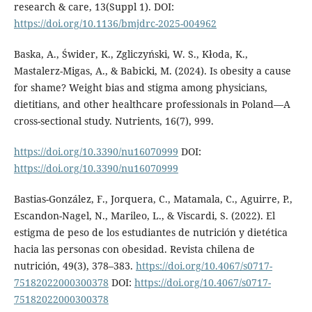
research & care, 13(Suppl 1). DOI:
https://doi.org/10.1136/bmjdrc-2025-004962
Baska, A., Świder, K., Zgliczyński, W. S., Kłoda, K.,
Mastalerz-Migas, A., & Babicki, M. (2024). Is obesity a cause
for shame? Weight bias and stigma among physicians,
dietitians, and other healthcare professionals in Poland—A
cross-sectional study. Nutrients, 16(7), 999.
https://doi.org/10.3390/nu16070999
DOI:
https://doi.org/10.3390/nu16070999
Bastias-González, F., Jorquera, C., Matamala, C., Aguirre, P.,
Escandon-Nagel, N., Marileo, L., & Viscardi, S. (2022). El
estigma de peso de los estudiantes de nutrición y dietética
hacia las personas con obesidad. Revista chilena de
nutrición, 49(3), 378–383.
https://doi.org/10.4067/s0717-
75182022000300378
DOI:
https://doi.org/10.4067/s0717-
75182022000300378