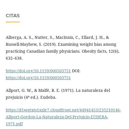
CITAS
Alberga, A. S., Nutter, S., MacInnis, C., Ellard, J. H., &
Russell-Mayhew, S. (2019). Examining weight bias among
practicing Canadian family physicians. Obesity facts, 12(6),
632–638.
https://doi.org/10.1159/000503751
DOI:
https://doi.org/10.1159/000503751
Allport, G. W., & Malfé, R. E. (1971). La naturaleza del
prejuicio (4ª ed.). Eudeba.
https://d1wqtxts1xzle7.cloudfront.net/44941453/235210146-
Allport-Gordon-La-Naturaleza-Del-Prejuicio-EUDEBA-
1971.pdf