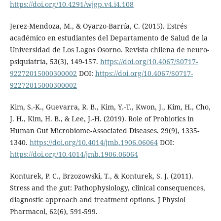
https://doi.org/10.4291/wjgp.v4.i4.108
Jerez-Mendoza, M., & Oyarzo-Barría, C. (2015). Estrés
académico en estudiantes del Departamento de Salud de la
Universidad de Los Lagos Osorno. Revista chilena de neuro-
psiquiatría, 53(3), 149-157.
https://doi.org/10.4067/S0717-
92272015000300002
DOI:
https://doi.org/10.4067/S0717-
92272015000300002
Kim, S.-K., Guevarra, R. B., Kim, Y.-T., Kwon, J., Kim, H., Cho,
J. H., Kim, H. B., & Lee, J.-H. (2019). Role of Probiotics in
Human Gut Microbiome-Associated Diseases. 29(9), 1335-
1340.
https://doi.org/10.4014/jmb.1906.06064
DOI:
https://doi.org/10.4014/jmb.1906.06064
Konturek, P. C., Brzozowski, T., & Konturek, S. J. (2011).
Stress and the gut: Pathophysiology, clinical consequences,
diagnostic approach and treatment options. J Physiol
Pharmacol, 62(6), 591-599.