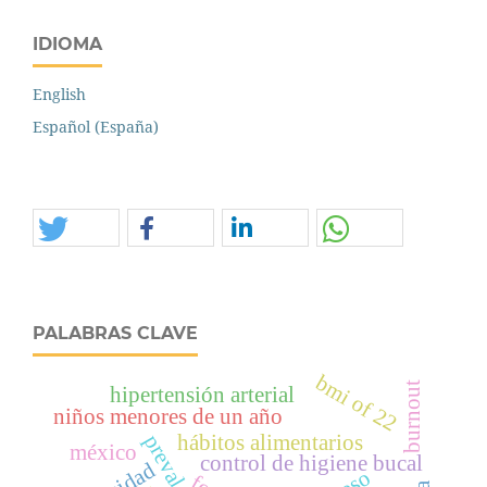
IDIOMA
English
Español (España)
PALABRAS CLAVE
bmi of 22
burnout
hipertensión arterial
niños menores de un año
prevalencia
hábitos alimentarios
méxico
control de higiene bucal