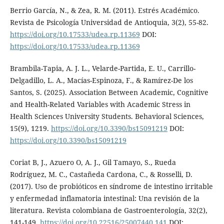
Berrio García, N., & Zea, R. M. (2011). Estrés Académico.
Revista de Psicología Universidad de Antioquia, 3(2), 55-82.
https://doi.org/10.17533/udea.rp.11369
DOI:
https://doi.org/10.17533/udea.rp.11369
Brambila-Tapia, A. J. L., Velarde-Partida, E. U., Carrillo-
Delgadillo, L. A., Macías-Espinoza, F., & Ramírez-De los
Santos, S. (2025). Association Between Academic, Cognitive
and Health-Related Variables with Academic Stress in
Health Sciences University Students. Behavioral Sciences,
15(9), 1219.
https://doi.org/10.3390/bs15091219
DOI:
https://doi.org/10.3390/bs15091219
Coriat B, J., Azuero O, A. J., Gil Tamayo, S., Rueda
Rodríguez, M. C., Castañeda Cardona, C., & Rosselli, D.
(2017). Uso de probióticos en síndrome de intestino irritable
y enfermedad inflamatoria intestinal: Una revisión de la
literatura. Revista colombiana de Gastroenterología, 32(2),
141-149.
https://doi.org/10.22516/25007440.141
DOI: