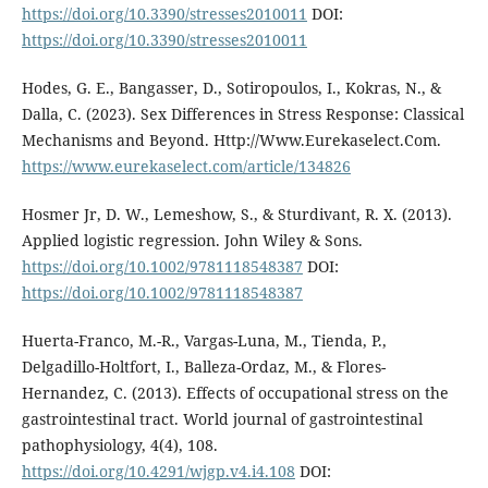
https://doi.org/10.3390/stresses2010011
DOI:
https://doi.org/10.3390/stresses2010011
Hodes, G. E., Bangasser, D., Sotiropoulos, I., Kokras, N., &
Dalla, C. (2023). Sex Differences in Stress Response: Classical
Mechanisms and Beyond. Http://Www.Eurekaselect.Com.
https://www.eurekaselect.com/article/134826
Hosmer Jr, D. W., Lemeshow, S., & Sturdivant, R. X. (2013).
Applied logistic regression. John Wiley & Sons.
https://doi.org/10.1002/9781118548387
DOI:
https://doi.org/10.1002/9781118548387
Huerta-Franco, M.-R., Vargas-Luna, M., Tienda, P.,
Delgadillo-Holtfort, I., Balleza-Ordaz, M., & Flores-
Hernandez, C. (2013). Effects of occupational stress on the
gastrointestinal tract. World journal of gastrointestinal
pathophysiology, 4(4), 108.
https://doi.org/10.4291/wjgp.v4.i4.108
DOI: