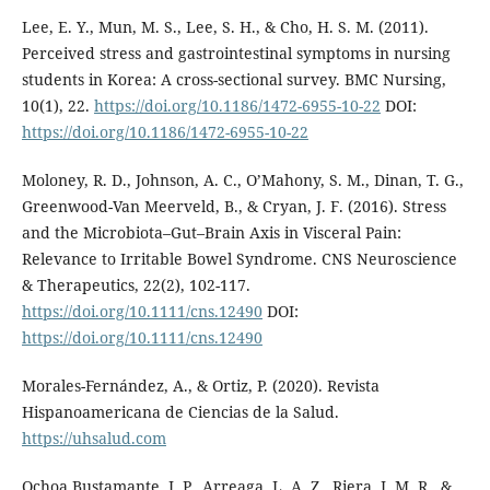
Lee, E. Y., Mun, M. S., Lee, S. H., & Cho, H. S. M. (2011).
Perceived stress and gastrointestinal symptoms in nursing
students in Korea: A cross-sectional survey. BMC Nursing,
10(1), 22.
https://doi.org/10.1186/1472-6955-10-22
DOI:
https://doi.org/10.1186/1472-6955-10-22
Moloney, R. D., Johnson, A. C., O’Mahony, S. M., Dinan, T. G.,
Greenwood-Van Meerveld, B., & Cryan, J. F. (2016). Stress
and the Microbiota–Gut–Brain Axis in Visceral Pain:
Relevance to Irritable Bowel Syndrome. CNS Neuroscience
& Therapeutics, 22(2), 102-117.
https://doi.org/10.1111/cns.12490
DOI:
https://doi.org/10.1111/cns.12490
Morales-Fernández, A., & Ortiz, P. (2020). Revista
Hispanoamericana de Ciencias de la Salud.
https://uhsalud.com
Ochoa Bustamante, J. P., Arreaga, L. A. Z., Riera, J. M. R., &