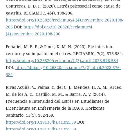
Contreras, D. D. F. (2020). Estrés psicosocial como causa de
gastritis. RECIAMUC, 4(4), 198-206.
https://doi.org/10.26820/reciamuc/4.(4).noviembre.2020.198-
206
DOI:
https://doi.org/10.26820/reciamuc/4.
(4).noviembre.2020.198-206
Peñafiel, M. B. P., & Pinos, K. M. N. (2023). Eje intestino-
cerebro y su impacto en el estrés. RECIAMUC, 7(2), 576-584.
https://doi.org/10.26820/reciamuc/7.(2).abril.2023.576-584
DOI:
https://doi.org/10.26820/reciamuc/7.(2).abril.2023.576-
584
Rivas Acuña, V., Palma, C. del C. J., Méndez, H. A. M., Arceo,
M. de los Á. C., Castillo, M. M., & Barra, A. V. (2014).
Frecuencia e Intensidad del Estrés en Estudiantes de
Licenciatura en Enfermería de la DACS. Horizonte
Sanitario, 13(1), 162-169.
https://doi.org/10.19136/hs.a13n1.59
DOI:
https://doi.org/10.19136/hs.a13n1.59