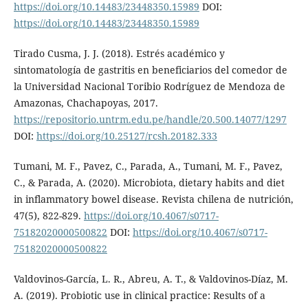
https://doi.org/10.14483/23448350.15989
DOI:
https://doi.org/10.14483/23448350.15989
Tirado Cusma, J. J. (2018). Estrés académico y
sintomatología de gastritis en beneficiarios del comedor de
la Universidad Nacional Toribio Rodríguez de Mendoza de
Amazonas, Chachapoyas, 2017.
https://repositorio.untrm.edu.pe/handle/20.500.14077/1297
DOI:
https://doi.org/10.25127/rcsh.20182.333
Tumani, M. F., Pavez, C., Parada, A., Tumani, M. F., Pavez,
C., & Parada, A. (2020). Microbiota, dietary habits and diet
in inflammatory bowel disease. Revista chilena de nutrición,
47(5), 822-829.
https://doi.org/10.4067/s0717-
75182020000500822
DOI:
https://doi.org/10.4067/s0717-
75182020000500822
Valdovinos-García, L. R., Abreu, A. T., & Valdovinos-Díaz, M.
A. (2019). Probiotic use in clinical practice: Results of a