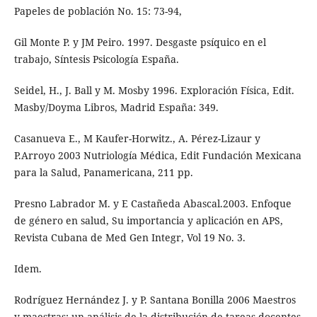
Papeles de población No. 15: 73-94,
Gil Monte P. y JM Peiro. 1997. Desgaste psíquico en el
trabajo, Síntesis Psicología España.
Seidel, H., J. Ball y M. Mosby 1996. Exploración Física, Edit.
Masby/Doyma Libros, Madrid España: 349.
Casanueva E., M Kaufer-Horwitz., A. Pérez-Lizaur y
P.Arroyo 2003 Nutriología Médica, Edit Fundación Mexicana
para la Salud, Panamericana, 211 pp.
Presno Labrador M. y E Castañeda Abascal.2003. Enfoque
de género en salud, Su importancia y aplicación en APS,
Revista Cubana de Med Gen Integr, Vol 19 No. 3.
Idem.
Rodríguez Hernández J. y P. Santana Bonilla 2006 Maestros
y maestras: un análisis de la distribución de tareas docentes