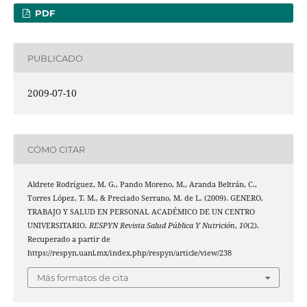
PDF
PUBLICADO
2009-07-10
CÓMO CITAR
Aldrete Rodríguez, M. G., Pando Moreno, M., Aranda Beltrán, C.,
Torres López, T. M., & Preciado Serrano, M. de L. (2009). GENERO,
TRABAJO Y SALUD EN PERSONAL ACADÉMICO DE UN CENTRO
UNIVERSITARIO.
RESPYN Revista Salud Pública Y Nutrición
,
10
(2).
Recuperado a partir de
https://respyn.uanl.mx/index.php/respyn/article/view/238
Más formatos de cita