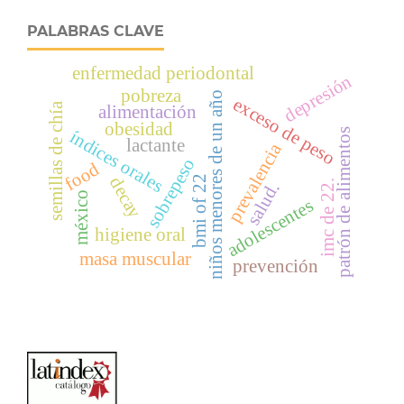
PALABRAS CLAVE
enfermedad periodontal
depresión
pobreza
niños menores de un año
exceso de peso
semillas de chía
alimentación
obesidad
patrón de alimentos
índices orales
lactante
prevalencia
sobrepeso
food
bmi of 22
decay
imc de 22.
salud.
méxico
adolescentes
higiene oral
masa muscular
prevención