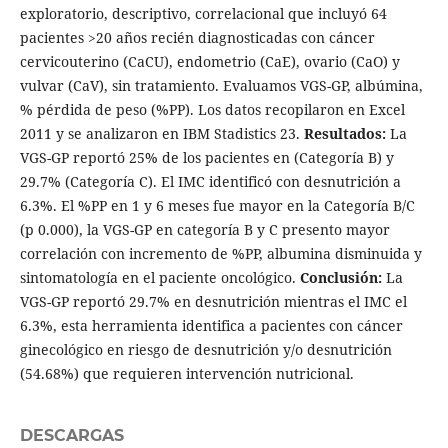
exploratorio, descriptivo, correlacional que incluyó 64
pacientes >20 años recién diagnosticadas con cáncer
cervicouterino (CaCU), endometrio (CaE), ovario (CaO) y
vulvar (CaV), sin tratamiento. Evaluamos VGS-GP, albúmina,
% pérdida de peso (%PP). Los datos recopilaron en Excel
2011 y se analizaron en IBM Stadistics 23.
Resultados:
La
VGS-GP reportó 25% de los pacientes en (Categoría B) y
29.7% (Categoría C). El IMC identificó con desnutrición a
6.3%. El %PP en 1 y 6 meses fue mayor en la Categoría B/C
(p 0.000), la VGS-GP en categoría B y C presento mayor
correlación con incremento de %PP, albumina disminuida y
sintomatología en el paciente oncológico.
Conclusión:
La
VGS-GP reportó 29.7% en desnutrición mientras el IMC el
6.3%, esta herramienta identifica a pacientes con cáncer
ginecológico en riesgo de desnutrición y/o desnutrición
(54.68%) que requieren intervención nutricional.
DESCARGAS