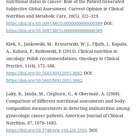
nutritional status in cancer: Role of the Patient-Generated
Subjective Global Assessment. Current Opinion in Clinical
Nutrition and Metabolic Care, 20(5), 322–329.
https://doi.org/10.1097/MCO.0000000000000389
DOI:
https://doi.org/10.1097/MCO.0000000000000389
Kłek, S., Jankowski, M., Kruszewski, W. J., Fijuth, J., Kapała,
A., Kabata, P., Rutkowski, P. (2015). Clinical nutrition in
oncology: Polish recommendations. Oncology in Clinical
Practice, 11(4), 172–188.
https://doi.org/10.5603/NJO.2015.0062
DOI:
https://doi.org/10.5603/NJO.2015.0062
Laky, B., Janda, M., Cleghorn, G., & Obermair, A. (2008).
Comparison of different nutritional assessments and body-
composition measurements in detecting malnutrition among
gynecologic cancer patients. American Journal of Clinical
Nutrition, 87, 1678–1685.
https://doi.org/10.3748/wjg.v16.i26.3310
. DOI: