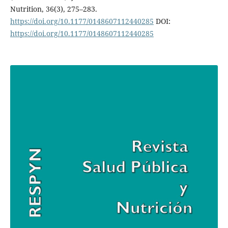
Nutrition, 36(3), 275–283.
https://doi.org/10.1177/0148607112440285
DOI:
https://doi.org/10.1177/0148607112440285