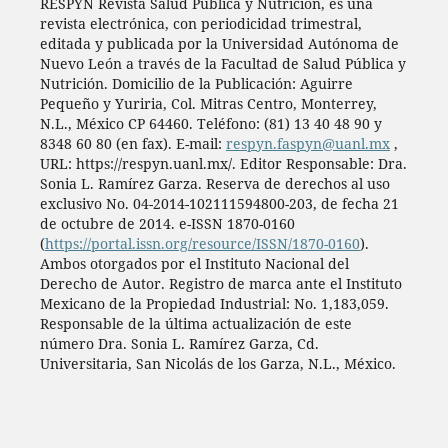
RESPYN Revista Salud Pública y Nutrición, es una
revista electrónica, con periodicidad trimestral,
editada y publicada por la Universidad Autónoma de
Nuevo León a través de la Facultad de Salud Pública y
Nutrición. Domicilio de la Publicación: Aguirre
Pequeño y Yuriria, Col. Mitras Centro, Monterrey,
N.L., México CP 64460. Teléfono: (81) 13 40 48 90 y
8348 60 80 (en fax). E-mail:
respyn.faspyn@uanl.mx
,
URL: https://respyn.uanl.mx/. Editor Responsable: Dra.
Sonia L. Ramírez Garza. Reserva de derechos al uso
exclusivo No. 04-2014-102111594800-203, de fecha 21
de octubre de 2014. e-ISSN 1870-0160
(
https://portal.issn.org/resource/ISSN/1870-0160
).
Ambos otorgados por el Instituto Nacional del
Derecho de Autor. Registro de marca ante el Instituto
Mexicano de la Propiedad Industrial: No. 1,183,059.
Responsable de la última actualización de este
número Dra. Sonia L. Ramírez Garza, Cd.
Universitaria, San Nicolás de los Garza, N.L., México.