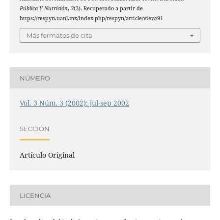
Pública Y Nutrición
,
3
(3). Recuperado a partir de
https://respyn.uanl.mx/index.php/respyn/article/view/91
Más formatos de cita
NÚMERO
Vol. 3 Núm. 3 (2002): jul-sep 2002
SECCIÓN
Artículo Original
LICENCIA