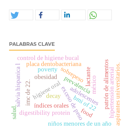
PALABRAS CLAVE
control de higiene bucal
patrón de alimentos
placa dentobacteriana
aspirantes universitarios.
salvia hispanica l
sobrepeso
poverty
lactante
hipertensión arterial
obesidad
prevalencia
méxico
imc de 22.
higiene oral
adolescentes
exceso de peso
decay
bmi of 22
índices orales
salud.
food
digestibility protein
niños menores de un año