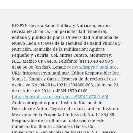
RESPYN Revista Salud Pública y Nutrición, es una
revista electrónica, con periodicidad trimestral,
editada y publicada por la Universidad Autónoma de
Nuevo León a través de la Facultad de Salud Pública y
Nutrición. Domicilio de la Publicación: Aguirre
Pequeño y Yuriria, Col. Mitras Centro, Monterrey,
N.L., México CP 64460. Teléfono: (81) 13 40 48 90 y
8348 60 80 (en fax). E-mail:
respyn.faspyn@uanl.mx
,
URL: https://respyn.uanl.mx/. Editor Responsable: Dra.
Sonia L. Ramírez Garza. Reserva de derechos al uso
exclusivo No. 04-2014-102111594800-203, de fecha 21
de octubre de 2014. e-ISSN 1870-0160
(
https://portal.issn.org/resource/ISSN/1870-0160
).
Ambos otorgados por el Instituto Nacional del
Derecho de Autor. Registro de marca ante el Instituto
Mexicano de la Propiedad Industrial: No. 1,183,059.
Responsable de la última actualización de este
número Dra. Sonia L. Ramírez Garza, Cd.
Universitaria, San Nicolás de los Garza, N.L., México.