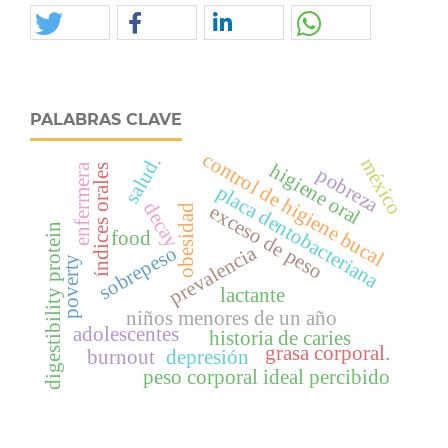
PALABRAS CLAVE
control de higiene bucal
salud.
méxico
higiene oral
enfermera
índices orales
pobreza
placa dentobacteriana
decay
exceso de peso
obesidad
digestibility protein
food
prevalencia
sobrepeso
poverty
lactante
niños menores de un año
adolescentes
historia de caries
grasa corporal.
burnout
depresión
peso corporal ideal percibido