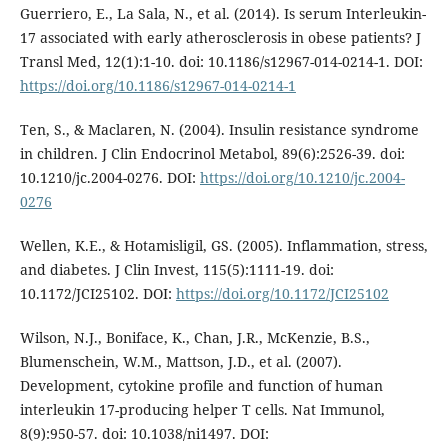
Guerriero, E., La Sala, N., et al. (2014). Is serum Interleukin-
17 associated with early atherosclerosis in obese patients? J
Transl Med, 12(1):1-10. doi: 10.1186/s12967-014-0214-1. DOI:
https://doi.org/10.1186/s12967-014-0214-1
Ten, S., & Maclaren, N. (2004). Insulin resistance syndrome
in children. J Clin Endocrinol Metabol, 89(6):2526-39. doi:
10.1210/jc.2004-0276. DOI:
https://doi.org/10.1210/jc.2004-
0276
Wellen, K.E., & Hotamisligil, GS. (2005). Inflammation, stress,
and diabetes. J Clin Invest, 115(5):1111-19. doi:
10.1172/JCI25102. DOI:
https://doi.org/10.1172/JCI25102
Wilson, N.J., Boniface, K., Chan, J.R., McKenzie, B.S.,
Blumenschein, W.M., Mattson, J.D., et al. (2007).
Development, cytokine profile and function of human
interleukin 17-producing helper T cells. Nat Immunol,
8(9):950-57. doi: 10.1038/ni1497. DOI: