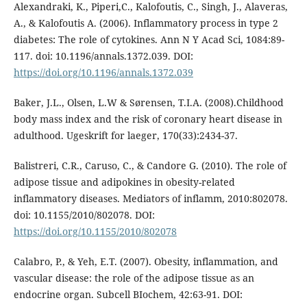
Alexandraki, K., Piperi,C., Kalofoutis, C., Singh, J., Alaveras,
A., & Kalofoutis A. (2006). Inflammatory process in type 2
diabetes: The role of cytokines. Ann N Y Acad Sci, 1084:89-
117. doi: 10.1196/annals.1372.039. DOI:
https://doi.org/10.1196/annals.1372.039
Baker, J.L., Olsen, L.W & Sørensen, T.I.A. (2008).Childhood
body mass index and the risk of coronary heart disease in
adulthood. Ugeskrift for laeger, 170(33):2434-37.
Balistreri, C.R., Caruso, C., & Candore G. (2010). The role of
adipose tissue and adipokines in obesity-related
inflammatory diseases. Mediators of inflamm, 2010:802078.
doi: 10.1155/2010/802078. DOI:
https://doi.org/10.1155/2010/802078
Calabro, P., & Yeh, E.T. (2007). Obesity, inflammation, and
vascular disease: the role of the adipose tissue as an
endocrine organ. Subcell BIochem, 42:63-91. DOI: