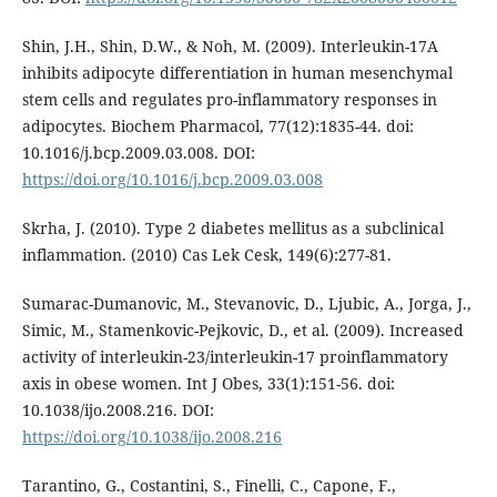
Shin, J.H., Shin, D.W., & Noh, M. (2009). Interleukin-17A
inhibits adipocyte differentiation in human mesenchymal
stem cells and regulates pro-inflammatory responses in
adipocytes. Biochem Pharmacol, 77(12):1835-44. doi:
10.1016/j.bcp.2009.03.008. DOI:
https://doi.org/10.1016/j.bcp.2009.03.008
Skrha, J. (2010). Type 2 diabetes mellitus as a subclinical
inflammation. (2010) Cas Lek Cesk, 149(6):277-81.
Sumarac-Dumanovic, M., Stevanovic, D., Ljubic, A., Jorga, J.,
Simic, M., Stamenkovic-Pejkovic, D., et al. (2009). Increased
activity of interleukin-23/interleukin-17 proinflammatory
axis in obese women. Int J Obes, 33(1):151-56. doi:
10.1038/ijo.2008.216. DOI:
https://doi.org/10.1038/ijo.2008.216
Tarantino, G., Costantini, S., Finelli, C., Capone, F.,