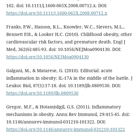
102. doi: 10.1111/j.1600-065X.2008.00712.x. DOI:
https://doi.org/10.1111/j.1600-065X.2008.00712.x
Franks, P.W., Hanson, R.L., Knowler, W.C., Sievers, M.L.,
Bennett P.H., & Looker H.C. (2010). Childhood obesity, other
cardiovascular risk factors, and premature death. Engl J
Med, 362(6):485-93. doi: 10.1056/NEJMoa0904130. DOI:
https://doi.org/10.1056/NEJMoa0904130
Galgani, M., & Matarese, G. (2010). Editorial: acute
inflammation in obesity: IL-17A in the middle of the battle. J
Leukoc Biol, 87(1):17-18. doi: 10.1189/jlb.0809530. DOI:
https://doi.org/10.1189/jlb.0809530
Gregor, M.F., & Hotamisligil, G.S. (2011). Inflammatory
mechanisms in obesity. Annu Rev Immunol, 29:415-45. doi:
10.1146/annurev-immunol-031210-101322. DOI:
https://doi.org/10.1146/annurev-immunol-031210-101322