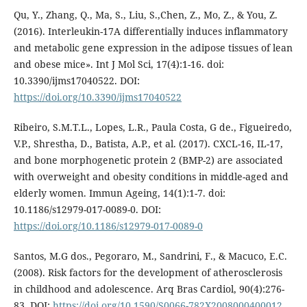
Qu, Y., Zhang, Q., Ma, S., Liu, S.,Chen, Z., Mo, Z., & You, Z.
(2016). Interleukin-17A differentially induces inflammatory
and metabolic gene expression in the adipose tissues of lean
and obese mice». Int J Mol Sci, 17(4):1-16. doi:
10.3390/ijms17040522. DOI:
https://doi.org/10.3390/ijms17040522
Ribeiro, S.M.T.L., Lopes, L.R., Paula Costa, G de., Figueiredo,
V.P., Shrestha, D., Batista, A.P., et al. (2017). CXCL-16, IL-17,
and bone morphogenetic protein 2 (BMP-2) are associated
with overweight and obesity conditions in middle-aged and
elderly women. Immun Ageing, 14(1):1-7. doi:
10.1186/s12979-017-0089-0. DOI:
https://doi.org/10.1186/s12979-017-0089-0
Santos, M.G dos., Pegoraro, M., Sandrini, F., & Macuco, E.C.
(2008). Risk factors for the development of atherosclerosis
in childhood and adolescence. Arq Bras Cardiol, 90(4):276-
83. DOI:
https://doi.org/10.1590/S0066-782X2008000400012