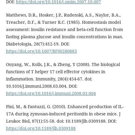
DOI:
https://doi.org/10.1016/j.smim.2007.10.007
Matthews, D.R., Hosker, J.P., Rudenski, A.S., Naylor, B.A.,
Treacher, D.F., & Turner R.C. (1985). Homeostasis model
assessment: insulin resistance and beta-cell function from
fasting plasma glucose and insulin concentrations in man.
Diabetologia, 28(7):412-19. DOI:
https://doi.org/10.1007/BF00280883
Ouyang, W., Kolls, J.K., & Zheng, Y (2008). The biological
functions of T helper 17 cell effector cytokines in
inflammation. Immunity, 28(4):454-67. doi:
10.1016/j.immuni.2008.03.004. DOI:
https://doi.org/10.1016/j.immuni.2008.03.004
Pini, M., & Fantuzzi, G. (2010). Enhanced production of IL-
17A during zymosan-induced peritonitis in obese mice. J
Leukoc Biol, 87(1):51-58. doi: 10.1189/jlb.0309188. DOI:
https://doi.org/10.1189/jlb.0309188