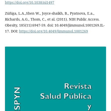
https://doi.org/10.1038/ni1497
Zúñiga, L.A.,Shen W., Joyce-shaikh, B., Pyatnova, E.a.,
Richards, A.G., Thom, C., et al. (2011). NIH Public Access.
Obesity, 185(11):6947-59. doi: 10.4049/jimmunol.1001269.IL-
17. DOI:
https://doi.org/10.4049/jimmunol.1001269