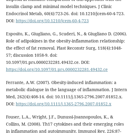
insulin clamp and minimal model techniques. J Clinic
Endocrinol Metab, 60(4):723-26. doi: 10.1210/jcem-60-4-723.
DOI:
https://doi.org/10.1210/jcem-60-4-723
Esposito, K., Giugliano, G., Scuderi, N., & Giugliano D. (2006).
Role of adipokines in the obesity-inflammation relationship:
the effect of fat removal. Plast Reconstr Surg, 118(4):1048-
57; discussion 1058-9. doi:
10.1097/01.prs.0000232281.49432.ce. DOI:
https://doi.org/10.1097/01.prs.0000232281.49432.ce
Ferrante, A.W. (2007). Obesity-induced inflammation: a
metabolic dialogue in the language of inflammation. J Intern
Med, 262(4):408-14. doi: 10.1111/j.1365-2796.2007.01852.x.
DOI:
https://doi.org/10.1111/j.1365-2796.2007.01852.x
Fouser, L.A., Wright, J.F., Dunussi-Joannopoulos, K., &
Collins, M. (2008). Th17 cytokines and their emerging roles
in inflammation and autoimmunity. Immunol Rev, 226:87-