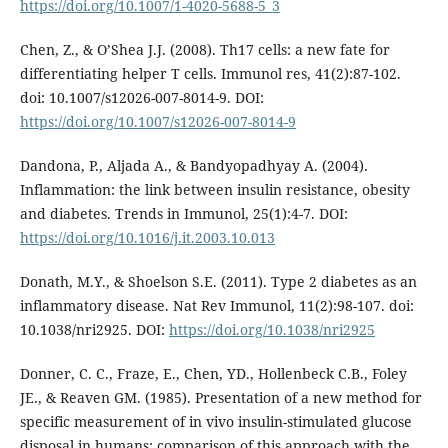
https://doi.org/10.1007/1-4020-5688-5_3
Chen, Z., & O’Shea J.J. (2008). Th17 cells: a new fate for
differentiating helper T cells. Immunol res, 41(2):87-102.
doi: 10.1007/s12026-007-8014-9. DOI:
https://doi.org/10.1007/s12026-007-8014-9
Dandona, P., Aljada A., & Bandyopadhyay A. (2004).
Inflammation: the link between insulin resistance, obesity
and diabetes. Trends in Immunol, 25(1):4-7. DOI:
https://doi.org/10.1016/j.it.2003.10.013
Donath, M.Y., & Shoelson S.E. (2011). Type 2 diabetes as an
inflammatory disease. Nat Rev Immunol, 11(2):98-107. doi:
10.1038/nri2925. DOI:
https://doi.org/10.1038/nri2925
Donner, C. C., Fraze, E., Chen, YD., Hollenbeck C.B., Foley
JE., & Reaven GM. (1985). Presentation of a new method for
specific measurement of in vivo insulin-stimulated glucose
disposal in humans: comparison of this approach with the