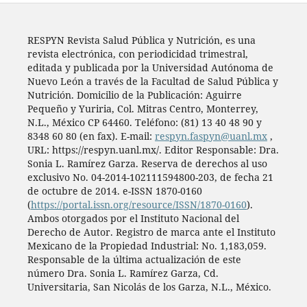
RESPYN Revista Salud Pública y Nutrición, es una
revista electrónica, con periodicidad trimestral,
editada y publicada por la Universidad Autónoma de
Nuevo León a través de la Facultad de Salud Pública y
Nutrición. Domicilio de la Publicación: Aguirre
Pequeño y Yuriria, Col. Mitras Centro, Monterrey,
N.L., México CP 64460. Teléfono: (81) 13 40 48 90 y
8348 60 80 (en fax). E-mail:
respyn.faspyn@uanl.mx
,
URL: https://respyn.uanl.mx/. Editor Responsable: Dra.
Sonia L. Ramírez Garza. Reserva de derechos al uso
exclusivo No. 04-2014-102111594800-203, de fecha 21
de octubre de 2014. e-ISSN 1870-0160
(
https://portal.issn.org/resource/ISSN/1870-0160
).
Ambos otorgados por el Instituto Nacional del
Derecho de Autor. Registro de marca ante el Instituto
Mexicano de la Propiedad Industrial: No. 1,183,059.
Responsable de la última actualización de este
número Dra. Sonia L. Ramírez Garza, Cd.
Universitaria, San Nicolás de los Garza, N.L., México.