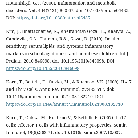
Hotamisligil, G.S. (2006). Inflammation and metabolic
disorders. Nat, 444(7121):860-67. doi: 10.1038/nature05485.
DOI:
https://doi.org/10.1038/nature05485
Kim, J., Bhattacharjee, R., Kheirandish-Gozal, L., Khalyfa, A.,
Capdevila, O.S., Tauman, R &., Gozal, D. (2010). Insulin
sensitivity, serum lipids, and systemic inflammatory
markers in school-aged obese and nonobese children. Int J
Pediatr, 2010:846098. doi: 10.1155/2010/846098. DOI:
https://doi.org/10.1155/2010/846098
Korn, T., Bettelli, E., Oukka, M., & Kuchroo, V.K. (2009). IL-17
and Th17 Cells. Annu Rev Immunol, 27:485-517. doi:
10.1146/annurev.immunol.021908.132710. DOI:
https://doi.org/10.1146/annurev.immunol.021908.132710
Korn, T., Oukka, M., Kuchroo V., & Bettelli, E. (2007). Th17
cells: effector T cells with inflammatory properties. Semin
Immunol, 19(6):362-71. doi: 10.1016/j.smim.2007.10.007.