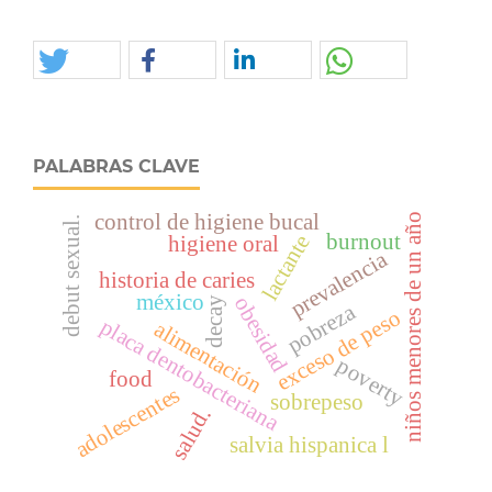
PALABRAS CLAVE
control de higiene bucal
niños menores de un año
debut sexual.
burnout
lactante
higiene oral
prevalencia
historia de caries
méxico
obesidad
decay
pobreza
exceso de peso
placa dentobacteriana
alimentación
poverty
food
adolescentes
sobrepeso
salud.
salvia hispanica l