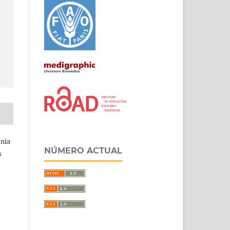
onia
NÚMERO ACTUAL
s