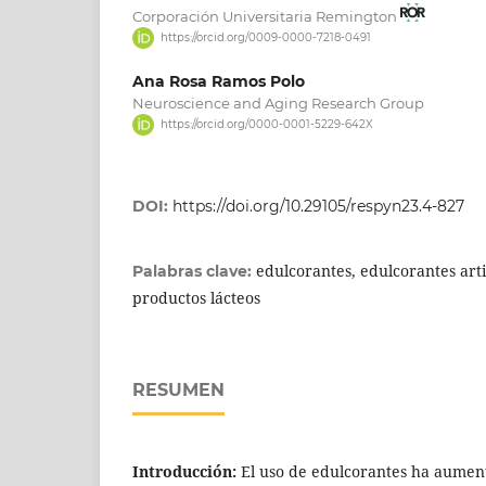
Corporación Universitaria Remington
https://orcid.org/0009-0000-7218-0491
Ana Rosa Ramos Polo
Neuroscience and Aging Research Group
https://orcid.org/0000-0001-5229-642X
DOI:
https://doi.org/10.29105/respyn23.4-827
edulcorantes, edulcorantes arti
Palabras clave:
productos lácteos
RESUMEN
Introducción:
El uso de edulcorantes ha aumen