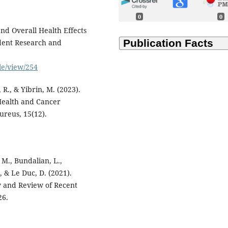
0
0
and Overall Health Effects
udent Research and
le/view/254
 R., & Yibrin, M. (2023).
Health and Cancer
ureus, 15(12).
, M., Bundalian, L.,
, & Le Duc, D. (2021).
y and Review of Recent
26.