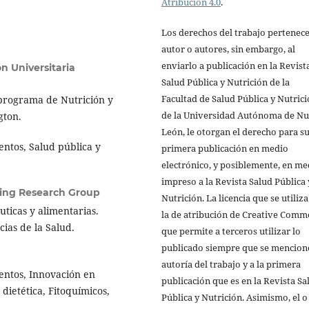
Atribución 4.0
.
Los derechos del trabajo pertenece
autor o autores, sin embargo, al
enviarlo a publicación en la Revist
n Universitaria
Salud Pública y Nutrición de la
Facultad de Salud Pública y Nutric
programa de Nutrición y
de la Universidad Autónoma de N
gton.
León, le otorgan el derecho para s
mentos, Salud pública y
primera publicación en medio
electrónico, y posiblemente, en me
impreso a la Revista Salud Pública 
ing Research Group
Nutrición. La licencia que se utiliza
ticas y alimentarias.
la de atribución de Creative Comm
cias de la Salud.
que permite a terceros utilizar lo
publicado siempre que se mencione
autoría del trabajo y a la primera
mentos, Innovación en
publicación que es en la Revista Sa
dietética, Fitoquímicos,
Pública y Nutrición. Asimismo, el o