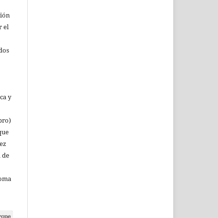
ción
r el
rdos
ca y
bro)
que
vez
a de
noma