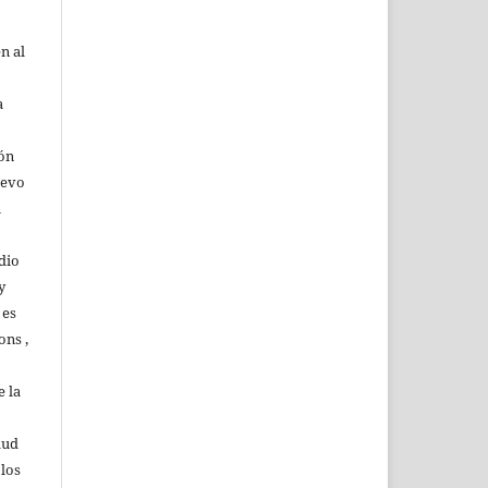
n al
a
ión
uevo
u
dio
y
 es
ons ,
 la
lud
 los