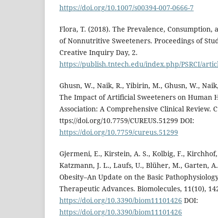
https://doi.org/10.1007/s00394-007-0666-7
Flora, T. (2018). The Prevalence, Consumption, 
of Nonnutritive Sweeteners. Proceedings of St
Creative Inquiry Day, 2.
https://publish.tntech.edu/index.php/PSRCI/artic
Ghusn, W., Naik, R., Yibirin, M., Ghusn, W., Naik,
The Impact of Artificial Sweeteners on Human 
Association: A Comprehensive Clinical Review. C
ttps://doi.org/10.7759/CUREUS.51299 DOI:
https://doi.org/10.7759/cureus.51299
Gjermeni, E., Kirstein, A. S., Kolbig, F., Kirchhof
Katzmann, J. L., Laufs, U., Blüher, M., Garten, A.
Obesity–An Update on the Basic Pathophysiolog
Therapeutic Advances. Biomolecules, 11(10), 14
https://doi.org/10.3390/biom11101426
DOI:
https://doi.org/10.3390/biom11101426