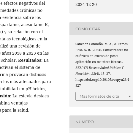
s efectos negativos del
2024-12-20
rmedades crónicas no
a evidencia sobre los
 aspartame, acesulfame K,
CÓMO CITAR
) y su relación con el
tajas tecnológicas en la
Sanchez Londoño, M. A., & Ramos
lizó una revisión de
Polo, A. R. (2024). Edulcorantes no
s años 2018 a 2023 en las
calóricos en exceso de peso:
 Scholar.
Resultados:
La
aplicación en matrices lácteas .
ctivan el sistema de
RESPYN Revista Salud Pública Y
rina provocan disbiosis
Nutrición
,
23
(4), 15–27.
https://doi.org/10.29105/respyn23.4-
 son los más adecuados para
827
tabilidad en pH ácidos,
usión:
La estevia destaca
Más formatos de cita
bina ventajas
 para la salud.
NÚMERO