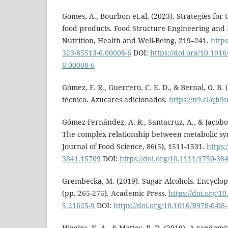
Gomes, A., Bourbon et.al, (2023). Strategies for 
food products. Food Structure Engineering and
Nutrition, Health and Well-Being, 219–241.
https
323-85513-6.00008-6
DOI:
https://doi.org/10.101
6.00008-6
Gómez, F. R., Guerrero, C. E. D., & Bernal, G. B
técnico. Azucares adicionados.
https://n9.cl/qh9
Gómez-Fernández, A. R., Santacruz, A., & Jacobo-
The complex relationship between metabolic s
Journal of Food Science, 86(5), 1511-1531.
https:
3841.15709
DOI:
https://doi.org/10.1111/1750-38
Grembecka, M. (2019). Sugar Alcohols. Encyclop
(pp. 265-275). Academic Press.
https://doi.org/1
5.21625-9
DOI:
https://doi.org/10.1016/B978-0-08
Higgins, K. A., & Mattes, R. D. (2019). A randomi