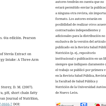
autores tendrán en cuenta que no
estará permitido enviar la publica
a ninguna otra revista, sin importa
formato. Los autores estarán en
posibilidad de realizar otros acue
contractuales independientes y
adicionales para la distribución no
s. 6ta edición. Pearson
exclusiva de la versión del artículo
publicado en la Revista Salud Públi
Nutrición (p. ej., repositorio
 of Stevia Extract on
institucional o publicación en un li
rgy Intake: A Three-Arm
siempre que indiquen claramente 
el trabajo se publicó por primera 
en la Revista Salud Pública, Revist
la Facultad de Salud Pública y
Nutrición de la Universidad Autó
& Storey, D. M. (2007).
de Nuevo León.
ra, pH, short chain fatty
an Journal of Nutrition,
7-0666-7
DOI: