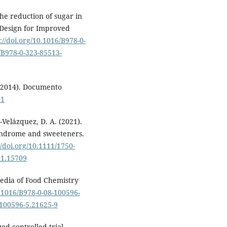
the reduction of sugar in
 Design for Improved
://doi.org/10.1016/B978-0-
6/B978-0-323-85513-
. (2014). Documento
u1
Velázquez, D. A. (2021).
yndrome and sweeteners.
//doi.org/10.1111/1750-
41.15709
edia of Food Chemistry
0.1016/B978-0-08-100596-
-100596-5.21625-9
zed controlled trial