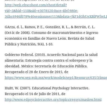
http://web.ebscohost.com/ehost/detail?
vid=3&hid=110&sid=e3078120-0ace-4fef-980e-
3dbc6946f078%40sessionmgr113&bdata=JkF1dGhUeXBlPWlw
GArza, d. l., Ramos, P. E., González, R. L., & Berrún, C. L.
(Oct-ic de 2008). Consumo de macronutrimentos e ingreso
económico en familias de Nuevo León. Revista de Salud
Pública y Nutrición, 9(4), 1-10.
Gobierno Federal. (2010). Acuerdo Nacional para la salud
alimentaria: Estrategia contra contra el sobrepeso y la
obesidad. México: Secretaría de Educación Pública.
Recuperado el 28 de Enero de 2015, de
https://www.sep.gob.mx/work/models/sep1/Resource/635/3/imag
Huitt, W. (2007). Educational Psychology Interactive.
Recuperado el 14 de julio de 2011, de
http://www.edpsycinteractive.org/topics/regsys/maslow.html