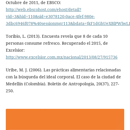
Octubre de 2011, de EBSCO:
http://web.ebscohost.com/ehost/detail?
vid=3&hid=110&sid=e3078120-0ace-4fef-980e-
3dbc6946f078%40sessionmgr113&bdata=JkF1dGhUeXBlPWlw
Toribio, L. (2013). Encuesta revela que 8 de cada 10
personas consume refresco. Recuperado el 2015, de
Excelsior:
http://www.excelsior.com.mx/nacional/2013/08/27/915736
Uribe, M. J. (2006). Las prácticas alimentarias relacionadas
con la búsqueda del ideal corporal. El caso de la ciudad de
Medellín (Colombia). Boletín de Antropología, 20(37), 227-
250.