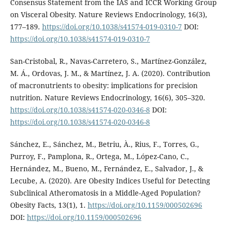
Consensus Statement from the IAS and ICCR Working Group
on Visceral Obesity. Nature Reviews Endocrinology, 16(3),
177–189.
https://doi.org/10.1038/s41574-019-0310-7
DOI:
https://doi.org/10.1038/s41574-019-0310-7
San-Cristobal, R., Navas-Carretero, S., Martínez-González,
M. Á., Ordovas, J. M., & Martínez, J. A. (2020). Contribution
of macronutrients to obesity: implications for precision
nutrition. Nature Reviews Endocrinology, 16(6), 305–320.
https://doi.org/10.1038/s41574-020-0346-8
DOI:
https://doi.org/10.1038/s41574-020-0346-8
Sánchez, E., Sánchez, M., Betriu, À., Rius, F., Torres, G.,
Purroy, F., Pamplona, R., Ortega, M., López-Cano, C.,
Hernández, M., Bueno, M., Fernández, E., Salvador, J., &
Lecube, A. (2020). Are Obesity Indices Useful for Detecting
Subclinical Atheromatosis in a Middle-Aged Population?
Obesity Facts, 13(1), 1.
https://doi.org/10.1159/000502696
DOI:
https://doi.org/10.1159/000502696