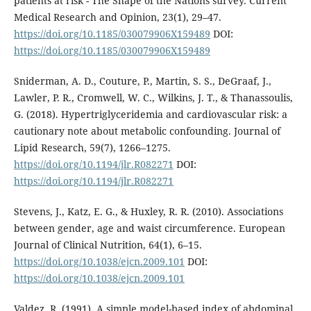
patients at risk - The Shape of the Nations survey. Current
Medical Research and Opinion, 23(1), 29–47.
https://doi.org/10.1185/030079906X159489
DOI:
https://doi.org/10.1185/030079906X159489
Sniderman, A. D., Couture, P., Martin, S. S., DeGraaf, J.,
Lawler, P. R., Cromwell, W. C., Wilkins, J. T., & Thanassoulis,
G. (2018). Hypertriglyceridemia and cardiovascular risk: a
cautionary note about metabolic confounding. Journal of
Lipid Research, 59(7), 1266–1275.
https://doi.org/10.1194/jlr.R082271
DOI:
https://doi.org/10.1194/jlr.R082271
Stevens, J., Katz, E. G., & Huxley, R. R. (2010). Associations
between gender, age and waist circumference. European
Journal of Clinical Nutrition, 64(1), 6–15.
https://doi.org/10.1038/ejcn.2009.101
DOI:
https://doi.org/10.1038/ejcn.2009.101
Valdez, R. (1991). A simple model-based index of abdominal