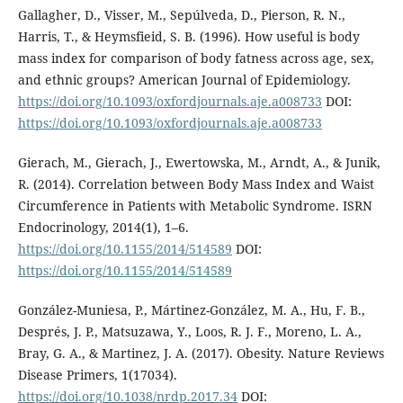
Gallagher, D., Visser, M., Sepúlveda, D., Pierson, R. N.,
Harris, T., & Heymsfieid, S. B. (1996). How useful is body
mass index for comparison of body fatness across age, sex,
and ethnic groups? American Journal of Epidemiology.
https://doi.org/10.1093/oxfordjournals.aje.a008733
DOI:
https://doi.org/10.1093/oxfordjournals.aje.a008733
Gierach, M., Gierach, J., Ewertowska, M., Arndt, A., & Junik,
R. (2014). Correlation between Body Mass Index and Waist
Circumference in Patients with Metabolic Syndrome. ISRN
Endocrinology, 2014(1), 1–6.
https://doi.org/10.1155/2014/514589
DOI:
https://doi.org/10.1155/2014/514589
González-Muniesa, P., Mártinez-González, M. A., Hu, F. B.,
Després, J. P., Matsuzawa, Y., Loos, R. J. F., Moreno, L. A.,
Bray, G. A., & Martinez, J. A. (2017). Obesity. Nature Reviews
Disease Primers, 1(17034).
https://doi.org/10.1038/nrdp.2017.34
DOI: