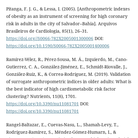
Pitanga, F. J. G., & Lessa, I. (2005). [Anthropometric indexes
of obesity as an instrument of screening for high coronary
risk in adults in the city of Salvador--Bahia]. Arquivos
Brasileiros de Cardiologia, 85(1), 26–31.
https://doi.org//S0066-782X2005001300006
DOI:
https://doi.org/10.1590/S0066-782X2005001400006
Ramírez-Vélez, R., Pérez-Sousa, M. Á., Izquierdo, M., Cano-
Gutierrez, C. A., González-Jiménez, E., Schmidt-Riovalle, J.,
González-Ruíz, K., & Correa-Rodríguez, M. (2019). Validation
of surrogate anthropometric indices in older adults: What is
the best indicator of high cardiometabolic risk factor
clustering? Nutrients, 11(8), 1701.
https://doi.org/10.3390/nu11081701
DOI:
https://doi.org/10.3390/nu11081701
Rangel-Baltazar, E., Cuevas-Nasu, L., Shamah-Levy, T.,
Rodríguez-Ramírez, S., Méndez-Gómez-Humarn, I., &