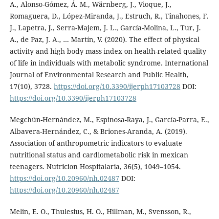
A., Alonso-Gómez, Á. M., Wärnberg, J., Vioque, J.,
Romaguera, D., López-Miranda, J., Estruch, R., Tinahones, F.
J., Lapetra, J., Serra-Majem, J. L., García-Molina, L., Tur, J.
A., de Paz, J. A., … Martín, V. (2020). The effect of physical
activity and high body mass index on health-related quality
of life in individuals with metabolic syndrome. International
Journal of Environmental Research and Public Health,
17(10), 3728.
https://doi.org/10.3390/ijerph17103728
DOI:
https://doi.org/10.3390/ijerph17103728
Megchún-Hernández, M., Espinosa-Raya, J., García-Parra, E.,
Albavera-Hernández, C., & Briones-Aranda, A. (2019).
Association of anthropometric indicators to evaluate
nutritional status and cardiometabolic risk in mexican
teenagers. Nutricion Hospitalaria, 36(5), 1049–1054.
https://doi.org/10.20960/nh.02487
DOI:
https://doi.org/10.20960/nh.02487
Melin, E. O., Thulesius, H. O., Hillman, M., Svensson, R.,