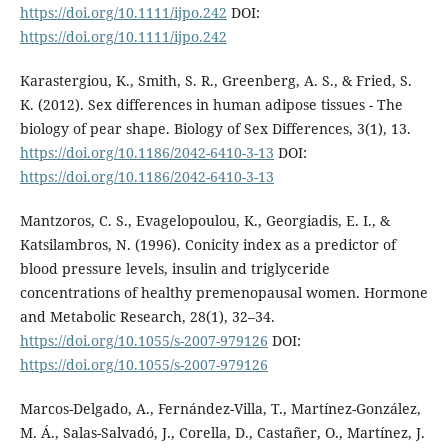
https://doi.org/10.1111/ijpo.242
DOI:
https://doi.org/10.1111/ijpo.242
Karastergiou, K., Smith, S. R., Greenberg, A. S., & Fried, S.
K. (2012). Sex differences in human adipose tissues - The
biology of pear shape. Biology of Sex Differences, 3(1), 13.
https://doi.org/10.1186/2042-6410-3-13
DOI:
https://doi.org/10.1186/2042-6410-3-13
Mantzoros, C. S., Evagelopoulou, K., Georgiadis, E. I., &
Katsilambros, N. (1996). Conicity index as a predictor of
blood pressure levels, insulin and triglyceride
concentrations of healthy premenopausal women. Hormone
and Metabolic Research, 28(1), 32–34.
https://doi.org/10.1055/s-2007-979126
DOI:
https://doi.org/10.1055/s-2007-979126
Marcos-Delgado, A., Fernández-Villa, T., Martínez-González,
M. Á., Salas-Salvadó, J., Corella, D., Castañer, O., Martínez, J.