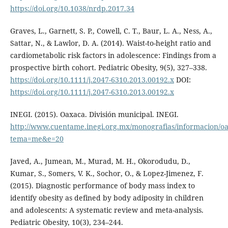
https://doi.org/10.1038/nrdp.2017.34
Graves, L., Garnett, S. P., Cowell, C. T., Baur, L. A., Ness, A.,
Sattar, N., & Lawlor, D. A. (2014). Waist-to-height ratio and
cardiometabolic risk factors in adolescence: Findings from a
prospective birth cohort. Pediatric Obesity, 9(5), 327–338.
https://doi.org/10.1111/j.2047-6310.2013.00192.x
DOI:
https://doi.org/10.1111/j.2047-6310.2013.00192.x
INEGI. (2015). Oaxaca. División municipal. INEGI.
http://www.cuentame.inegi.org.mx/monografias/informacion/oax
tema=me&e=20
Javed, A., Jumean, M., Murad, M. H., Okorodudu, D.,
Kumar, S., Somers, V. K., Sochor, O., & Lopez-Jimenez, F.
(2015). Diagnostic performance of body mass index to
identify obesity as defined by body adiposity in children
and adolescents: A systematic review and meta-analysis.
Pediatric Obesity, 10(3), 234–244.