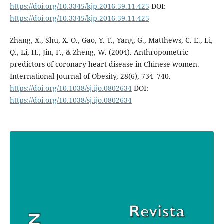
https://doi.org/10.3345/kjp.2016.59.11.425
DOI:
https://doi.org/10.3345/kjp.2016.59.11.425
Zhang, X., Shu, X. O., Gao, Y. T., Yang, G., Matthews, C. E., Li,
Q., Li, H., Jin, F., & Zheng, W. (2004). Anthropometric
predictors of coronary heart disease in Chinese women.
International Journal of Obesity, 28(6), 734–740.
https://doi.org/10.1038/sj.ijo.0802634
DOI:
https://doi.org/10.1038/sj.ijo.0802634