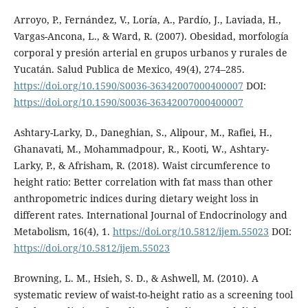
Arroyo, P., Fernández, V., Loría, A., Pardío, J., Laviada, H.,
Vargas-Ancona, L., & Ward, R. (2007). Obesidad, morfología
corporal y presión arterial en grupos urbanos y rurales de
Yucatán. Salud Publica de Mexico, 49(4), 274–285.
https://doi.org/10.1590/S0036-36342007000400007
DOI:
https://doi.org/10.1590/S0036-36342007000400007
Ashtary-Larky, D., Daneghian, S., Alipour, M., Rafiei, H.,
Ghanavati, M., Mohammadpour, R., Kooti, W., Ashtary-
Larky, P., & Afrisham, R. (2018). Waist circumference to
height ratio: Better correlation with fat mass than other
anthropometric indices during dietary weight loss in
different rates. International Journal of Endocrinology and
Metabolism, 16(4), 1.
https://doi.org/10.5812/ijem.55023
DOI:
https://doi.org/10.5812/ijem.55023
Browning, L. M., Hsieh, S. D., & Ashwell, M. (2010). A
systematic review of waist-to-height ratio as a screening tool