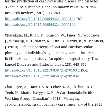
for the prediction of cardiovascular disease and diabetes:
05 could be a suitable global boundary value. Nutrition
Research Reviews, 23(2), 247–269.
https://doi.org/10.1017/S0954422410000144
DOI:
https://doi.org/10.1017/S0954422410000144
Charakida, M., Khan, T., Johnson, W., Finer, N., Woodside,
J., Whincup, P. H., Sattar, N., Kuh, D., Hardy, R., & Deanfield,
J. (2014). Lifelong patterns of BMI and cardiovascular
phenotype in individuals aged 60-64 years in the 1946
British birth cohort study: An epidemiological study. The
Lancet Diabetes and Endocrinology, 2(8), 648–652.
https://doi.org/10.1016/S2213-8587(14)70103-2
DOI:
https://doi.org/10.1016/S2213-8587(14)70103-2
Chatterjee, A., Harris, S. B., Leiter, L. A., Fitchett, D. H.,
Teoh, H., Bhattacharyya, O. K., & Cardiometabolic Risk
Working Group (Canadian). (2012). Managing
cardiometabolic risk in primary care: summary of the 2011