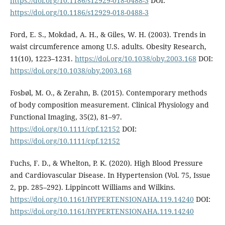
https://doi.org/10.1186/s12929-018-0488-3
DOI:
https://doi.org/10.1186/s12929-018-0488-3
Ford, E. S., Mokdad, A. H., & Giles, W. H. (2003). Trends in
waist circumference among U.S. adults. Obesity Research,
11(10), 1223–1231.
https://doi.org/10.1038/oby.2003.168
DOI:
https://doi.org/10.1038/oby.2003.168
Fosbøl, M. O., & Zerahn, B. (2015). Contemporary methods
of body composition measurement. Clinical Physiology and
Functional Imaging, 35(2), 81–97.
https://doi.org/10.1111/cpf.12152
DOI:
https://doi.org/10.1111/cpf.12152
Fuchs, F. D., & Whelton, P. K. (2020). High Blood Pressure
and Cardiovascular Disease. In Hypertension (Vol. 75, Issue
2, pp. 285–292). Lippincott Williams and Wilkins.
https://doi.org/10.1161/HYPERTENSIONAHA.119.14240
DOI:
https://doi.org/10.1161/HYPERTENSIONAHA.119.14240