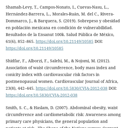
Shamah-Levy, T., Campos-Nonato, I., Cuevas-Nasu, L.,
Hernández-Barrera, L., Morales-Ruán, M. del C., Rivera-
Dommarco, J., & Barquera, S. (2019). Sobrepeso y obesidad
en población mexicana en condición de vulnerabilidad.
Resultados de la Ensanut 100k. Salud Pública de México,
61(6), 852–865.
https://doi.org/10.21149/10585
DOI:
https://doi.org/10.21149/10585
Shidfar, F., Alborzi, F., Salehi, M., & Nojomi, M. (2012).
Association of waist circumference, body mass index and
conicity index with cardiovascular risk factors in
postmenopausal women. Cardiovascular Journal of Africa,
23(8), 442–445.
https://doi.org/10.5830/CVJA-2012-038
DOI:
https://doi.org/10.5830/CVJA-2012-038
Smith, S. C., & Haslam, D. (2007). Abdominal obesity, waist
circumference and cardiometabolic risk: Awareness among
primary care physicians, the general population and