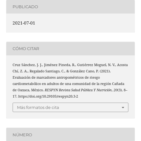
PUBLICADO
2021-07-01
CÓMO CITAR
Cruz Sánchez, J. J., Jiménez Pineda, R., Gutiérrez Moguel, N. V., Acosta
Chí, Z. A., Regalado Santiago, C., & González Cano, P. (2021).
Evaluación de marcadores antropométricos de riesgo
cardiometabólico en adultos de una comunidad de la región Cañada
de Oaxaca, México.
RESPYN Revista Salud Pública Y Nutrición
,
20
(3), 8–
17. https://doi.org/10.29105/respyn20.3-2
Más formatos de cita
NÚMERO