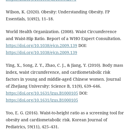
Wilson, K. (2020). Obesity: Understanding Obesity. FP
Essentials, 1(492), 11–18.
World Health Organization. (2008). Waist Circumference
and Waist-Hip Ratio. Report of a WHO Expert Consultation.
https://doi.org/10.1038/ejcn.2009.139
DOI:
https://doi.org/10.1038/ejcn.2009.139
Ying, X., Song, Z. Y., Zhao, C. J., & Jiang, Y. (2010). Body mass
index, waist circumference, and cardiometabolic risk
factors in young and middle-aged Chinese women. Journal
of Zhejiang University: Science B, 11(9), 639–646.
https://doi.org/10.1631/jzus.B1000105
DOI:
https://doi.org/10.1631/jzus.B1000105
Yoo, E. G. (2016). Waist-to-height ratio as a screening tool for
obesity and cardiometabolic risk. Korean Journal of
Pediatrics, 59(11), 425–431.