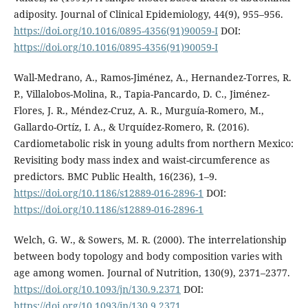
adiposity. Journal of Clinical Epidemiology, 44(9), 955–956.
https://doi.org/10.1016/0895-4356(91)90059-I
DOI:
https://doi.org/10.1016/0895-4356(91)90059-I
Wall-Medrano, A., Ramos-Jiménez, A., Hernandez-Torres, R.
P., Villalobos-Molina, R., Tapia-Pancardo, D. C., Jiménez-
Flores, J. R., Méndez-Cruz, A. R., Murguía-Romero, M.,
Gallardo-Ortíz, I. A., & Urquídez-Romero, R. (2016).
Cardiometabolic risk in young adults from northern Mexico:
Revisiting body mass index and waist-circumference as
predictors. BMC Public Health, 16(236), 1–9.
https://doi.org/10.1186/s12889-016-2896-1
DOI:
https://doi.org/10.1186/s12889-016-2896-1
Welch, G. W., & Sowers, M. R. (2000). The interrelationship
between body topology and body composition varies with
age among women. Journal of Nutrition, 130(9), 2371–2377.
https://doi.org/10.1093/jn/130.9.2371
DOI:
https://doi.org/10.1093/jn/130.9.2371