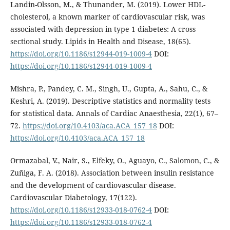
Landin-Olsson, M., & Thunander, M. (2019). Lower HDL-
cholesterol, a known marker of cardiovascular risk, was
associated with depression in type 1 diabetes: A cross
sectional study. Lipids in Health and Disease, 18(65).
https://doi.org/10.1186/s12944-019-1009-4
DOI:
https://doi.org/10.1186/s12944-019-1009-4
Mishra, P., Pandey, C. M., Singh, U., Gupta, A., Sahu, C., &
Keshri, A. (2019). Descriptive statistics and normality tests
for statistical data. Annals of Cardiac Anaesthesia, 22(1), 67–
72.
https://doi.org/10.4103/aca.ACA_157_18
DOI:
https://doi.org/10.4103/aca.ACA_157_18
Ormazabal, V., Nair, S., Elfeky, O., Aguayo, C., Salomon, C., &
Zuñiga, F. A. (2018). Association between insulin resistance
and the development of cardiovascular disease.
Cardiovascular Diabetology, 17(122).
https://doi.org/10.1186/s12933-018-0762-4
DOI:
https://doi.org/10.1186/s12933-018-0762-4