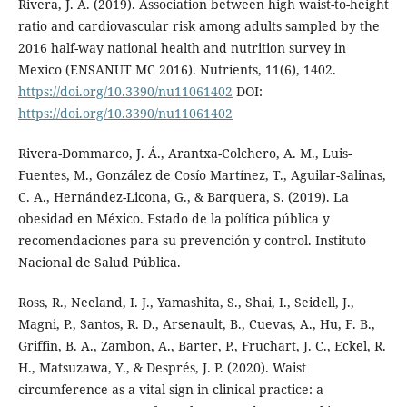
Rivera, J. A. (2019). Association between high waist-to-height
ratio and cardiovascular risk among adults sampled by the
2016 half-way national health and nutrition survey in
Mexico (ENSANUT MC 2016). Nutrients, 11(6), 1402.
https://doi.org/10.3390/nu11061402
DOI:
https://doi.org/10.3390/nu11061402
Rivera-Dommarco, J. Á., Arantxa-Colchero, A. M., Luis-
Fuentes, M., González de Cosío Martínez, T., Aguilar-Salinas,
C. A., Hernández-Licona, G., & Barquera, S. (2019). La
obesidad en México. Estado de la política pública y
recomendaciones para su prevención y control. Instituto
Nacional de Salud Pública.
Ross, R., Neeland, I. J., Yamashita, S., Shai, I., Seidell, J.,
Magni, P., Santos, R. D., Arsenault, B., Cuevas, A., Hu, F. B.,
Griffin, B. A., Zambon, A., Barter, P., Fruchart, J. C., Eckel, R.
H., Matsuzawa, Y., & Després, J. P. (2020). Waist
circumference as a vital sign in clinical practice: a