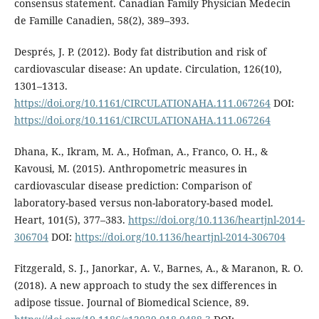
consensus statement. Canadian Family Physician Medecin
de Famille Canadien, 58(2), 389–393.
Després, J. P. (2012). Body fat distribution and risk of
cardiovascular disease: An update. Circulation, 126(10),
1301–1313.
https://doi.org/10.1161/CIRCULATIONAHA.111.067264
DOI:
https://doi.org/10.1161/CIRCULATIONAHA.111.067264
Dhana, K., Ikram, M. A., Hofman, A., Franco, O. H., &
Kavousi, M. (2015). Anthropometric measures in
cardiovascular disease prediction: Comparison of
laboratory-based versus non-laboratory-based model.
Heart, 101(5), 377–383.
https://doi.org/10.1136/heartjnl-2014-
306704
DOI:
https://doi.org/10.1136/heartjnl-2014-306704
Fitzgerald, S. J., Janorkar, A. V., Barnes, A., & Maranon, R. O.
(2018). A new approach to study the sex differences in
adipose tissue. Journal of Biomedical Science, 89.