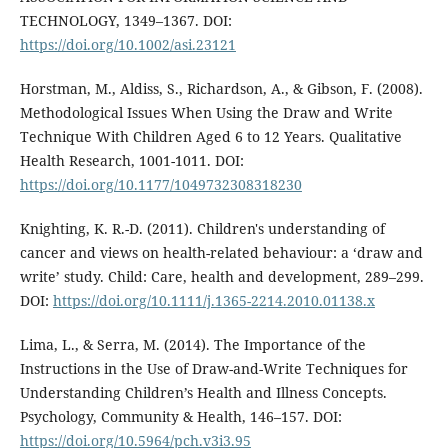
TECHNOLOGY, 1349–1367. DOI:
https://doi.org/10.1002/asi.23121
Horstman, M., Aldiss, S., Richardson, A., & Gibson, F. (2008).
Methodological Issues When Using the Draw and Write
Technique With Children Aged 6 to 12 Years. Qualitative
Health Research, 1001-1011. DOI:
https://doi.org/10.1177/1049732308318230
Knighting, K. R.-D. (2011). Children's understanding of
cancer and views on health-related behaviour: a ‘draw and
write’ study. Child: Care, health and development, 289–299.
DOI:
https://doi.org/10.1111/j.1365-2214.2010.01138.x
Lima, L., & Serra, M. (2014). The Importance of the
Instructions in the Use of Draw-and-Write Techniques for
Understanding Children’s Health and Illness Concepts.
Psychology, Community & Health, 146–157. DOI:
https://doi.org/10.5964/pch.v3i3.95