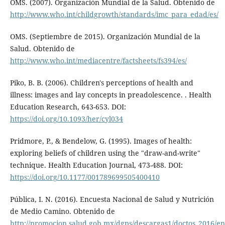
OMS. (2007). Organización Mundial de la Salud. Obtenido de
http://www.who.int/childgrowth/standards/imc_para_edad/es/
OMS. (Septiembre de 2015). Organización Mundial de la
Salud. Obtenido de
http://www.who.int/mediacentre/factsheets/fs394/es/
Piko, B. B. (2006). Children's perceptions of health and
illness: images and lay concepts in preadolescence. . Health
Education Research, 643-653. DOI:
https://doi.org/10.1093/her/cyl034
Pridmore, P., & Bendelow, G. (1995). Images of health:
exploring beliefs of children using the "draw-and-write"
technique. Health Education Journal, 473-488. DOI:
https://doi.org/10.1177/001789699505400410
Pública, I. N. (2016). Encuesta Nacional de Salud y Nutrición
de Medio Camino. Obtenido de
http://promocion.salud.gob.mx/dgps/descargas1/doctos_2016/e