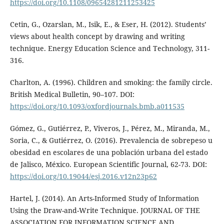
https://doi.org/10.1108/09654281211253425
Cetin, G., Ozarslan, M., Isik, E., & Eser, H. (2012). Students’
views about health concept by drawing and writing
technique. Energy Education Science and Technology, 311-
316.
Charlton, A. (1996). Children and smoking: the family circle.
British Medical Bulletin, 90–107. DOI:
https://doi.org/10.1093/oxfordjournals.bmb.a011535
Gómez, G., Gutiérrez, P., Viveros, J., Pérez, M., Miranda, M.,
Soria, C., & Gutiérrez, O. (2016). Prevalencia de sobrepeso u
obesidad en escolares de una población urbana del estado
de Jalisco, México. European Scientific Journal, 62-73. DOI:
https://doi.org/10.19044/esj.2016.v12n23p62
Hartel, J. (2014). An Arts-Informed Study of Information
Using the Draw-and-Write Technique. JOURNAL OF THE
ASSOCIATION FOR INFORMATION SCIENCE AND