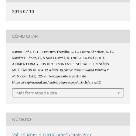
2016-07-10
CÓMO CITAR
Ramos Peña, E. G., Fraustro Treviño, G. L., Castro Sánchez, A. E.,
Ramírez López, E., & Salas García, R. (2016). LA PRÁCTICA
ALIMENTARIA Y LOS DETERMINANTES SOCIALES EN NIÑOS
MEXICANOS DE 6 A 12 AÑOS.
RESPYN Revista Salud Pública Y
Nutrición
,
15
(2), 22–28. Recuperado a partir de
https://respyn.uanl.mx/index.php/respyn/article/view/12
Más formatos de cita
NÚMERO
Vol. 15 Núm. 2 (2016): abril - junio 2016