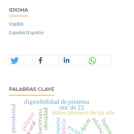
IDIOMA
English
Español (España)
PALABRAS CLAVE
digestibilidad de proteína
enfermedad periodontal
imc de 22.
obesidad
niños menores de un año
pobreza
adolescentes
decay
sobrepeso
burnout
prevalencia