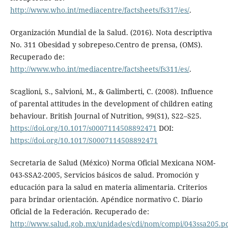
http://www.who.int/mediacentre/factsheets/fs317/es/
.
Organización Mundial de la Salud. (2016). Nota descriptiva
No. 311 Obesidad y sobrepeso.Centro de prensa, (OMS).
Recuperado de:
http://www.who.int/mediacentre/factsheets/fs311/es/
.
Scaglioni, S., Salvioni, M., & Galimberti, C. (2008). Influence
of parental attitudes in the development of children eating
behaviour. British Journal of Nutrition, 99(S1), S22–S25.
https://doi.org/10.1017/s0007114508892471
DOI:
https://doi.org/10.1017/S0007114508892471
Secretaria de Salud (México) Norma Oficial Mexicana NOM-
043-SSA2-2005, Servicios básicos de salud. Promoción y
educación para la salud en materia alimentaria. Criterios
para brindar orientación. Apéndice normativo C. Diario
Oficial de la Federación. Recuperado de:
http://www.salud.gob.mx/unidades/cdi/nom/compi/043ssa205.p