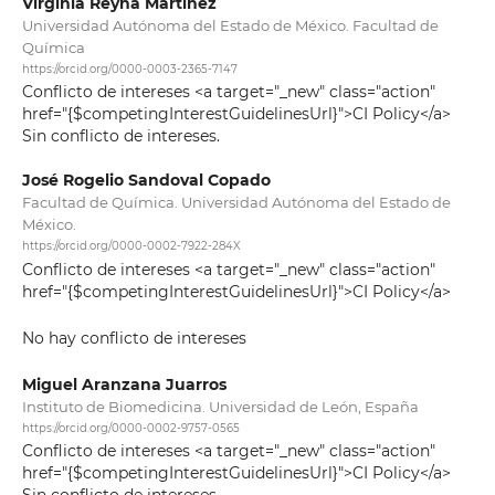
Virginia Reyna Martínez
Universidad Autónoma del Estado de México. Facultad de
Química
https://orcid.org/0000-0003-2365-7147
Conflicto de intereses <a target="_new" class="action"
href="{$competingInterestGuidelinesUrl}">CI Policy</a>
Sin conflicto de intereses.
José Rogelio Sandoval Copado
Facultad de Química. Universidad Autónoma del Estado de
México.
https://orcid.org/0000-0002-7922-284X
Conflicto de intereses <a target="_new" class="action"
href="{$competingInterestGuidelinesUrl}">CI Policy</a>
No hay conflicto de intereses
Miguel Aranzana Juarros
Instituto de Biomedicina. Universidad de León, España
https://orcid.org/0000-0002-9757-0565
Conflicto de intereses <a target="_new" class="action"
href="{$competingInterestGuidelinesUrl}">CI Policy</a>
Sin conflicto de intereses.