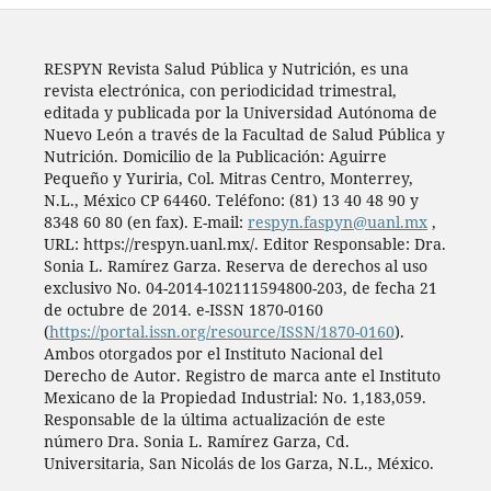
RESPYN Revista Salud Pública y Nutrición, es una
revista electrónica, con periodicidad trimestral,
editada y publicada por la Universidad Autónoma de
Nuevo León a través de la Facultad de Salud Pública y
Nutrición. Domicilio de la Publicación: Aguirre
Pequeño y Yuriria, Col. Mitras Centro, Monterrey,
N.L., México CP 64460. Teléfono: (81) 13 40 48 90 y
8348 60 80 (en fax). E-mail:
respyn.faspyn@uanl.mx
,
URL: https://respyn.uanl.mx/. Editor Responsable: Dra.
Sonia L. Ramírez Garza. Reserva de derechos al uso
exclusivo No. 04-2014-102111594800-203, de fecha 21
de octubre de 2014. e-ISSN 1870-0160
(
https://portal.issn.org/resource/ISSN/1870-0160
).
Ambos otorgados por el Instituto Nacional del
Derecho de Autor. Registro de marca ante el Instituto
Mexicano de la Propiedad Industrial: No. 1,183,059.
Responsable de la última actualización de este
número Dra. Sonia L. Ramírez Garza, Cd.
Universitaria, San Nicolás de los Garza, N.L., México.