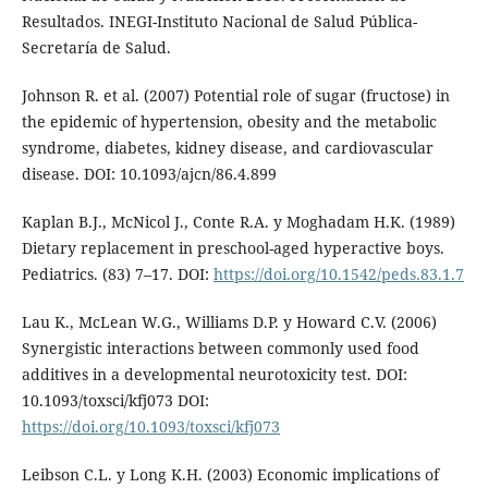
Resultados. INEGI-Instituto Nacional de Salud Pública-
Secretaría de Salud.
Johnson R. et al. (2007) Potential role of sugar (fructose) in
the epidemic of hypertension, obesity and the metabolic
syndrome, diabetes, kidney disease, and cardiovascular
disease. DOI: 10.1093/ajcn/86.4.899
Kaplan B.J., McNicol J., Conte R.A. y Moghadam H.K. (1989)
Dietary replacement in preschool-aged hyperactive boys.
Pediatrics. (83) 7–17. DOI:
https://doi.org/10.1542/peds.83.1.7
Lau K., McLean W.G., Williams D.P. y Howard C.V. (2006)
Synergistic interactions between commonly used food
additives in a developmental neurotoxicity test. DOI:
10.1093/toxsci/kfj073 DOI:
https://doi.org/10.1093/toxsci/kfj073
Leibson C.L. y Long K.H. (2003) Economic implications of