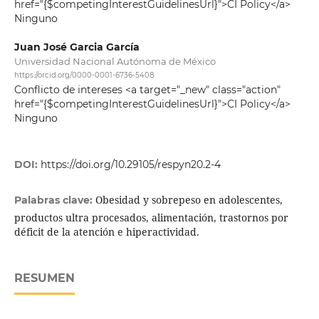
href="{$competingInterestGuidelinesUrl}">CI Policy</a>
Ninguno
Juan José Garcia García
Universidad Nacional Autónoma de México
https://orcid.org/0000-0001-6736-5408
Conflicto de intereses <a target="_new" class="action"
href="{$competingInterestGuidelinesUrl}">CI Policy</a>
Ninguno
DOI:
https://doi.org/10.29105/respyn20.2-4
Obesidad y sobrepeso en adolescentes,
Palabras clave:
productos ultra procesados, alimentación, trastornos por
déficit de la atención e hiperactividad.
RESUMEN