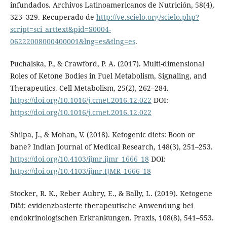
infundados. Archivos Latinoamericanos de Nutrición, 58(4),
323–329. Recuperado de
http://ve.scielo.org/scielo.php?
script=sci_arttext&pid=S0004-
06222008000400001&lng=es&tlng=es
.
Puchalska, P., & Crawford, P. A. (2017). Multi-dimensional
Roles of Ketone Bodies in Fuel Metabolism, Signaling, and
Therapeutics. Cell Metabolism, 25(2), 262–284.
https://doi.org/10.1016/j.cmet.2016.12.022
DOI:
https://doi.org/10.1016/j.cmet.2016.12.022
Shilpa, J., & Mohan, V. (2018). Ketogenic diets: Boon or
bane? Indian Journal of Medical Research, 148(3), 251–253.
https://doi.org/10.4103/ijmr.ijmr_1666_18
DOI:
https://doi.org/10.4103/ijmr.IJMR_1666_18
Stocker, R. K., Reber Aubry, E., & Bally, L. (2019). Ketogene
Diät: evidenzbasierte therapeutische Anwendung bei
endokrinologischen Erkrankungen. Praxis, 108(8), 541–553.