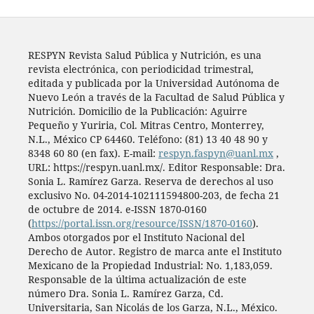
RESPYN Revista Salud Pública y Nutrición, es una
revista electrónica, con periodicidad trimestral,
editada y publicada por la Universidad Autónoma de
Nuevo León a través de la Facultad de Salud Pública y
Nutrición. Domicilio de la Publicación: Aguirre
Pequeño y Yuriria, Col. Mitras Centro, Monterrey,
N.L., México CP 64460. Teléfono: (81) 13 40 48 90 y
8348 60 80 (en fax). E-mail:
respyn.faspyn@uanl.mx
,
URL: https://respyn.uanl.mx/. Editor Responsable: Dra.
Sonia L. Ramírez Garza. Reserva de derechos al uso
exclusivo No. 04-2014-102111594800-203, de fecha 21
de octubre de 2014. e-ISSN 1870-0160
(
https://portal.issn.org/resource/ISSN/1870-0160
).
Ambos otorgados por el Instituto Nacional del
Derecho de Autor. Registro de marca ante el Instituto
Mexicano de la Propiedad Industrial: No. 1,183,059.
Responsable de la última actualización de este
número Dra. Sonia L. Ramírez Garza, Cd.
Universitaria, San Nicolás de los Garza, N.L., México.