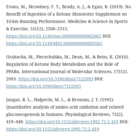
Evans, M., Mcswiney, F. T., Brady, A. J., & Egan, B. (2019). No
Benefit of Ingestion of a Ketone Monoester Supplement on
10-km Running Performance. Medicine & Science in Sports
& Exercise, 51(12), 2506–2515.
https://doi.org/10.1249/mss.0000000000002065
DOI:
https://doi.org/10.1249/MSS.0000000000002065
Grabacka, M., Pierzchalska, M., Dean, M., & Reiss, K. (2016).
Regulation of Ketone Body Metabolism and the Role of
PPARα. International Journal of Molecular Sciences, 17(12),
2093.
https://doi.org/10.3390/ijms17122093
DOI:
https://doi.org/10.3390/ijms17122093
Jungas, R. L., Halperin, M. L., & Brosnan, J. T. (1992).
Quantitative analysis of amino acid oxidation and related
gluconeogenesis in humans. Physiological Reviews, 72(2),
419–448.
https://doi.org/10.1152/physrev.1992.72.2.419
DOI:
https://doi.org/10.1152/physrev.1992.72.2.419