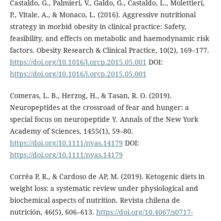
Castaldo, G., Palmieri, V., Galdo, G., Castaldo, L., Molettieri,
P., Vitale, A., & Monaco, L. (2016). Aggressive nutritional
strategy in morbid obesity in clinical practice: Safety,
feasibility, and effects on metabolic and haemodynamic risk
factors. Obesity Research & Clinical Practice, 10(2), 169–177.
https://doi.org/10.1016/j.orcp.2015.05.001
DOI:
https://doi.org/10.1016/j.orcp.2015.05.001
Comeras, L. B., Herzog, H., & Tasan, R. O. (2019).
Neuropeptides at the crossroad of fear and hunger: a
special focus on neuropeptide Y. Annals of the New York
Academy of Sciences, 1455(1), 59–80.
https://doi.org/10.1111/nyas.14179
DOI:
https://doi.org/10.1111/nyas.14179
Corrêa P, R., & Cardoso de AP, M. (2019). Ketogenic diets in
weight loss: a systematic review under physiological and
biochemical aspects of nutrition. Revista chilena de
nutrición, 46(5), 606–613.
https://doi.org/10.4067/s0717-