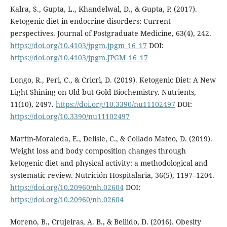
Kalra, S., Gupta, L., Khandelwal, D., & Gupta, P. (2017).
Ketogenic diet in endocrine disorders: Current
perspectives. Journal of Postgraduate Medicine, 63(4), 242.
https://doi.org/10.4103/jpgm.jpgm_16_17
DOI:
https://doi.org/10.4103/jpgm.JPGM_16_17
Longo, R., Peri, C., & Cricrì, D. (2019). Ketogenic Diet: A New
Light Shining on Old but Gold Biochemistry. Nutrients,
11(10), 2497.
https://doi.org/10.3390/nu11102497
DOI:
https://doi.org/10.3390/nu11102497
Martín-Moraleda, E., Delisle, C., & Collado Mateo, D. (2019).
Weight loss and body composition changes through
ketogenic diet and physical activity: a methodological and
systematic review. Nutrición Hospitalaria, 36(5), 1197–1204.
https://doi.org/10.20960/nh.02604
DOI:
https://doi.org/10.20960/nh.02604
Moreno, B., Crujeiras, A. B., & Bellido, D. (2016). Obesity