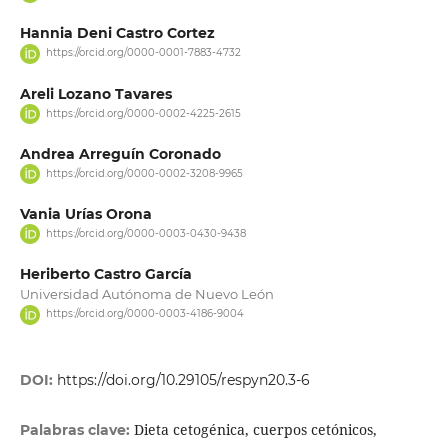
Hannia Deni Castro Cortez
https://orcid.org/0000-0001-7883-4732
Areli Lozano Tavares
https://orcid.org/0000-0002-4225-2615
Andrea Arreguín Coronado
https://orcid.org/0000-0002-3208-9965
Vania Urías Orona
https://orcid.org/0000-0003-0430-9438
Heriberto Castro García
Universidad Autónoma de Nuevo León
https://orcid.org/0000-0003-4186-9004
DOI:
https://doi.org/10.29105/respyn20.3-6
Dieta cetogénica, cuerpos cetónicos,
Palabras clave: